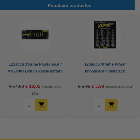
Populaire producten
123accu Xtreme Power AAA /
123accu Xtreme Power
MN2400 / LR03 alkaline batterij
knoopcellen multipack
24 stuks
€ 14,50
€ 13,05
€ 5,95
€ 5,36
Inclusief 21%
Inclusief 21% BTW
BTW