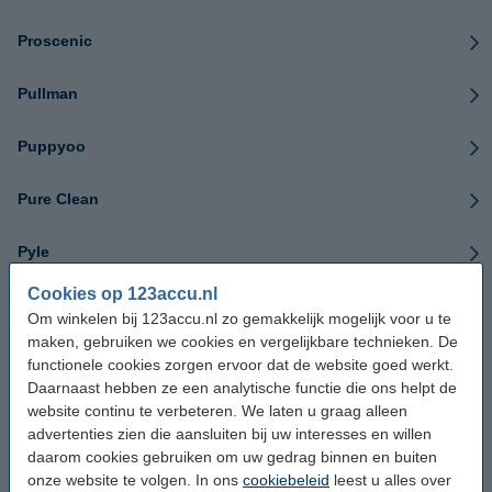
Proscenic
Pullman
Puppyoo
Pure Clean
Pyle
Cookies op 123accu.nl
Quigg
Om winkelen bij 123accu.nl zo gemakkelijk mogelijk voor u te
maken, gebruiken we cookies en vergelijkbare technieken. De
RedRoad
functionele cookies zorgen ervoor dat de website goed werkt.
Daarnaast hebben ze een analytische functie die ons helpt de
Ricambi
website continu te verbeteren. We laten u graag alleen
advertenties zien die aansluiten bij uw interesses en willen
daarom cookies gebruiken om uw gedrag binnen en buiten
RoboJet
onze website te volgen. In ons
cookiebeleid
leest u alles over