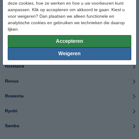
deze cookies, hoe ze werken en hoe u uw voorkeuren kunt
Roborock
aanpassen. Klik op accepteren om akkoord te gaan. Kiest u
voor weigeren? Dan plaatsen we alleen functionele en
Robotic
analytische cookies en gebruiken we technieken die daarop
lijken.
RobZone
Accepteren
Roemo
Weigeren
Roreland
Rovus
Rowenta
Ryobi
Samba