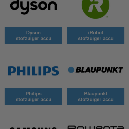
Dyson
iRobot
stofzuiger accu
stofzuiger accu
Philips
Blaupunkt
stofzuiger accu
stofzuiger accu