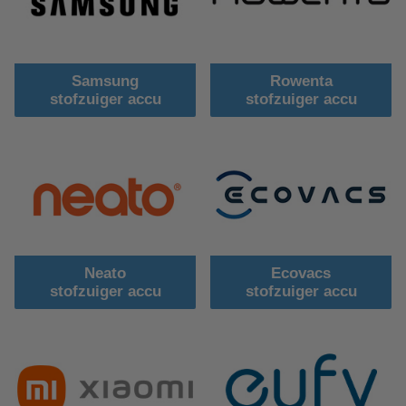
Samsung
Rowenta
stofzuiger accu
stofzuiger accu
Neato
Ecovacs
stofzuiger accu
stofzuiger accu