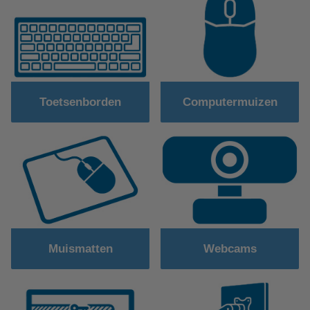
Toetsenborden
Computermuizen
Muismatten
Webcams