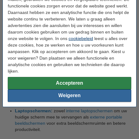
laptop
functionele cookies zorgen ervoor dat de website goed werkt.
Daarnaast hebben ze een analytische functie die ons helpt de
In ons assortiment zijn vindt u verschillende producten die uw
website continu te verbeteren. We laten u graag alleen
laptop in topconditie houden en het dagelijks gebruik
advertenties zien die aansluiten bij uw interesses en willen
vergemakkelijken. Hieronder vindt u een overzicht van de
daarom cookies gebruiken om uw gedrag binnen en buiten
belangrijkste productgroepen:
onze website te volgen. In ons
cookiebeleid
leest u alles over
deze cookies, hoe ze werken en hoe u uw voorkeuren kunt
aanpassen. Klik op accepteren om akkoord te gaan. Kiest u
Laptop accu’s:
voor een nieuwe, vervangende accu, zodat
voor weigeren? Dan plaatsen we alleen functionele en
u weer kunt genieten van maximale en optimale prestaties.
analytische cookies en gebruiken we technieken die daarop
lijken.
Laptop adapters:
voor betrouwbare stroomvoorziening.
Laptop docking stations:
voor het eenvoudig aansluiten
Accepteren
van meerdere apparaten.
Weigeren
Laptop powerbanks:
om uw laptop onderweg op te laden.
Laptopschermen:
zowel
interne laptopschermen
om uw
huidige scherm mee te vervangen als
externe portable
beeldschermen
voor extra beeldschermruimte en betere
productiviteit.