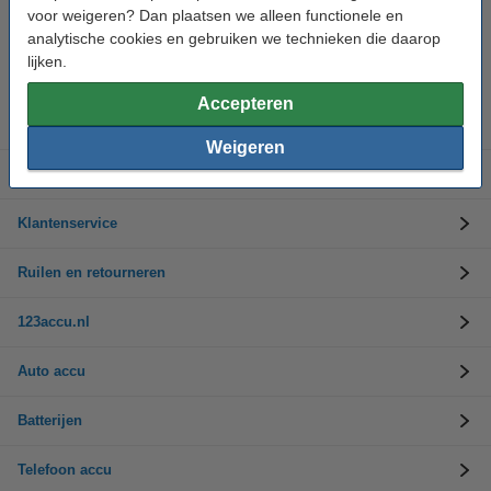
voor weigeren? Dan plaatsen we alleen functionele en
analytische cookies en gebruiken we technieken die daarop
Hulp nodig? Bel ons op 0294-787125
Op werkdagen van 9.00 tot 17.30 uur
lijken.
Accepteren
Accu's
Weigeren
Opladers
Klantenservice
Ruilen en retourneren
123accu.nl
Auto accu
Batterijen
Telefoon accu