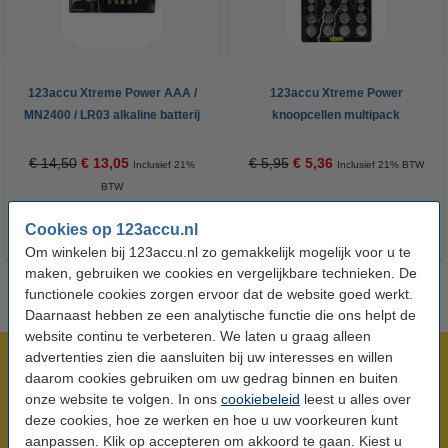
123accu Xtreme Power AAA /
123accu Xtreme Power
MN2400 / LR03 alkaline batterij
knoopcellen multipack
24 stuks
€ 14,50
€ 13,05
€ 5,95
€ 5,36
Inclusief 21%
Inclusief 21% BTW
BTW
Cookies op 123accu.nl
Om winkelen bij 123accu.nl zo gemakkelijk mogelijk voor u te
maken, gebruiken we cookies en vergelijkbare technieken. De
functionele cookies zorgen ervoor dat de website goed werkt.
Daarnaast hebben ze een analytische functie die ons helpt de
website continu te verbeteren. We laten u graag alleen
advertenties zien die aansluiten bij uw interesses en willen
Meer dan 5 miljoen klanten!
daarom cookies gebruiken om uw gedrag binnen en buiten
Voor 23.59 uur besteld, morgen in huis!
onze website te volgen. In ons
cookiebeleid
leest u alles over
Laagsteprijsgarantie!
deze cookies, hoe ze werken en hoe u uw voorkeuren kunt
aanpassen. Klik op accepteren om akkoord te gaan. Kiest u