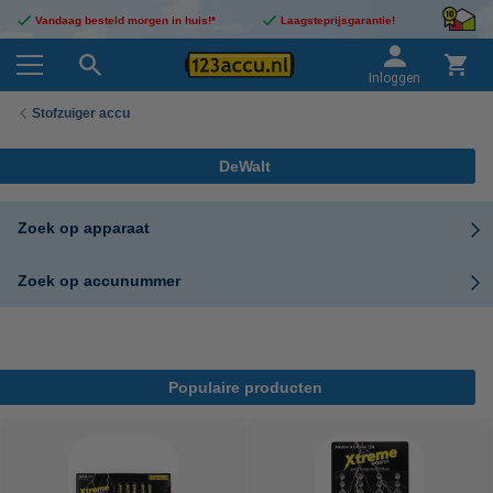
Vandaag besteld morgen in huis!*
Laagsteprijsgarantie!
Inloggen
Stofzuiger accu
DeWalt
Zoek op apparaat
Zoek op accunummer
Populaire producten