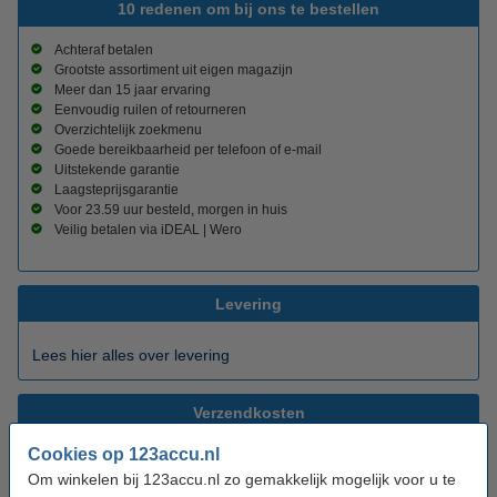
10 redenen om bij ons te bestellen
Achteraf betalen
Grootste assortiment uit eigen magazijn
Meer dan 15 jaar ervaring
Eenvoudig ruilen of retourneren
Overzichtelijk zoekmenu
Goede bereikbaarheid per telefoon of e-mail
Uitstekende garantie
Laagsteprijsgarantie
Voor 23.59 uur besteld, morgen in huis
Veilig betalen via iDEAL | Wero
Levering
Lees hier alles over levering
Verzendkosten
Cookies op 123accu.nl
Verzendkosten tot € 50,- zijn € 5,95
Om winkelen bij 123accu.nl zo gemakkelijk mogelijk voor u te
Verzendkosten boven € 50,- zijn € 4,95