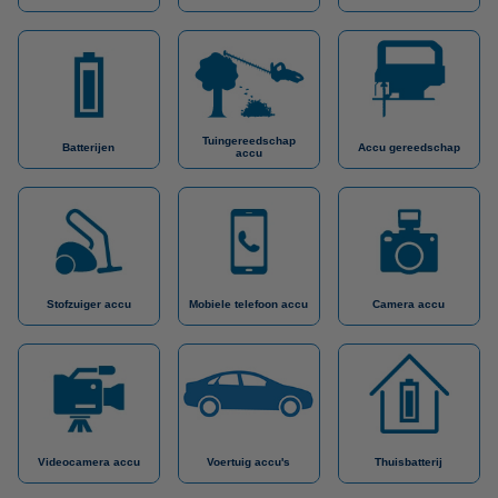
Tuingereedschap
Batterijen
Accu gereedschap
accu
Stofzuiger accu
Mobiele telefoon accu
Camera accu
Videocamera accu
Voertuig accu's
Thuisbatterij