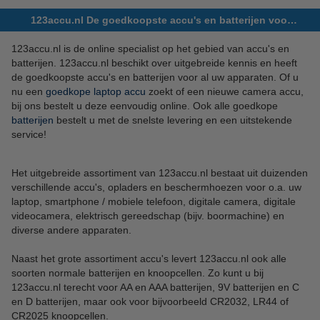
123accu.nl De goedkoopste accu's en batterijen voor elk apparaat!
123accu.nl is de online specialist op het gebied van accu's en
batterijen. 123accu.nl beschikt over uitgebreide kennis en heeft
de goedkoopste accu's en batterijen voor al uw apparaten. Of u
nu een
goedkope laptop accu
zoekt of een nieuwe camera accu,
bij ons bestelt u deze eenvoudig online. Ook alle goedkope
batterijen
bestelt u met de snelste levering en een uitstekende
service!
Het uitgebreide assortiment van 123accu.nl bestaat uit duizenden
verschillende accu's, opladers en beschermhoezen voor o.a. uw
laptop, smartphone / mobiele telefoon, digitale camera, digitale
videocamera, elektrisch gereedschap (bijv. boormachine) en
diverse andere apparaten.
Naast het grote assortiment accu's levert 123accu.nl ook alle
soorten normale batterijen en knoopcellen. Zo kunt u bij
123accu.nl terecht voor AA en AAA batterijen, 9V batterijen en C
en D batterijen, maar ook voor bijvoorbeeld CR2032, LR44 of
CR2025 knoopcellen.