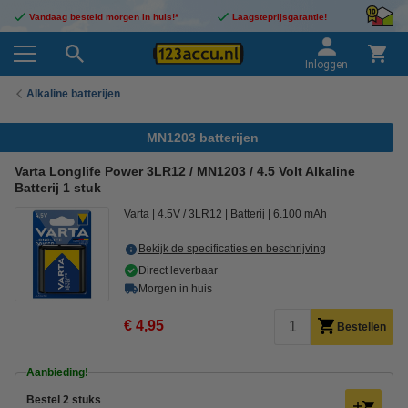
Vandaag besteld morgen in huis!*
Laagsteprijsgarantie!
Inloggen
Alkaline batterijen
MN1203 batterijen
Varta Longlife Power 3LR12 / MN1203 / 4.5 Volt Alkaline
Batterij 1 stuk
Varta
4.5V / 3LR12
Batterij
6.100 mAh
Bekijk de specificaties en beschrijving
Direct leverbaar
Morgen in huis
€ 4,95
Bestellen
Aanbieding!
Bestel 2 stuks