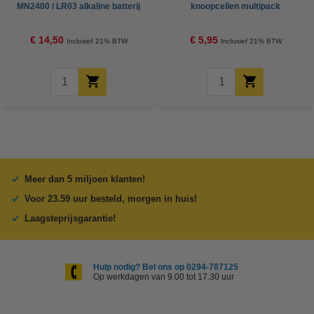
MN2400 / LR03 alkaline batterij
knoopcellen multipack
24 stuks
€ 14,50
€ 5,95
Inclusief 21% BTW
Inclusief 21% BTW
Meer dan 5 miljoen klanten!
Voor 23.59 uur besteld, morgen in huis!
Laagsteprijsgarantie!
Hulp nodig? Bel ons op 0294-787125
Op werkdagen van 9.00 tot 17.30 uur