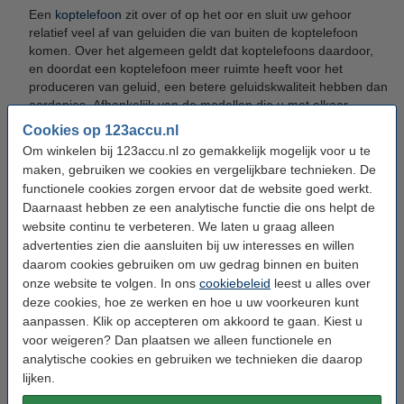
Een
koptelefoon
zit over of op het oor en sluit uw gehoor
relatief veel af van geluiden die van buiten de koptelefoon
komen. Over het algemeen geldt dat koptelefoons daardoor,
en doordat een koptelefoon meer ruimte heeft voor het
produceren van geluid, een betere geluidskwaliteit hebben dan
oordopjes. Afhankelijk van de modellen die u met elkaar
vergelijkt zijn hier uiteraard uitzonderingen op. Koptelefoons
Cookies op 123accu.nl
worden over het algemeen gedragen door smartphone
Om winkelen bij 123accu.nl zo gemakkelijk mogelijk voor u te
gebruikers die bijvoorbeeld veel naar muziek of audioboeken
maken, gebruiken we cookies en vergelijkbare technieken. De
luisteren, en niet zozeer om gesprekken te voeren.
functionele cookies zorgen ervoor dat de website goed werkt.
Daarnaast hebben ze een analytische functie die ons helpt de
Oordopjes
zitten in het oor en zijn in vergelijking met
website continu te verbeteren. We laten u graag alleen
koptelefoons een stuk kleiner en gemakkelijker op te bergen.
advertenties zien die aansluiten bij uw interesses en willen
Oordopjes die voor de smartphone zijn ontworpen zijn steeds
daarom cookies gebruiken om uw gedrag binnen en buiten
vaker draadloos, waardoor u niet alleen gemakkelijk naar
onze website te volgen. In ons
cookiebeleid
leest u alles over
verschillende soorten audio kunt luisteren, maar ook
deze cookies, hoe ze werken en hoe u uw voorkeuren kunt
gemakkelijk telefoongesprekken kunt voeren, zonder dat u uw
smartphone aan uw oor of in uw hand hoeft te houden.
aanpassen. Klik op accepteren om akkoord te gaan. Kiest u
voor weigeren? Dan plaatsen we alleen functionele en
Veelgebruikte oordopjes zijn de AirPods van Apple. De
AirPods
analytische cookies en gebruiken we technieken die daarop
Pro variant
beschikt zelfs over ruisonderdrukking waardoor
lijken.
geluiden van buitenaf worden gefilterd. De kans op afleiding is