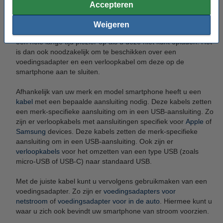
daardoor minder groot en zo kunt u zich goed kunt
Accepteren
concentreren op uw werk of studie.
Weigeren
Kabels en opladers
: uiteraard levert u smartphone u niet voor
een hele lange tijd plezier op als u deze niet kunt opladen. Het
is dan ook noodzakelijk om te beschikken over een
voedingsadapter en een verloopkabel om deze op de
smartphone aan te sluiten.
Afhankelijk van uw merk en model smartphone heeft u een
kabel
met een bepaalde aansluiting nodig. Deze kabels zetten
een merk-specifieke aansluiting om in een USB-aansluiting. Zo
zijn er verloopkabels met aansluitingen specifiek voor
Apple
of
Samsung
devices. Deze kabels zetten de merk-specifieke
aansluiting om in een USB-aansluiting. Ook zijn er
verloopkabels
voor het omzetten van een type USB (zoals
micro-USB of USB-C) naar standaard USB.
Met de juiste kabel kunt u vervolgens gebruikmaken van een
voedingsadapter. Zo zijn er
voedingsadapters voor
netstroom
of
voedingsadapter voor in de auto
. Hiermee kunt u
waar u zich ook bevindt uw smartphone van stroom voorzien.