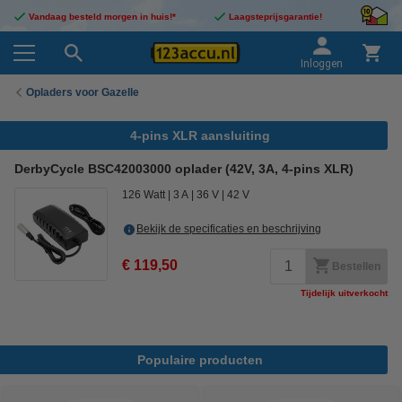
Vandaag besteld morgen in huis!*
Laagsteprijsgarantie!
Inloggen
Opladers voor Gazelle
4-pins XLR aansluiting
DerbyCycle BSC42003000 oplader (42V, 3A, 4-pins XLR)
126 Watt
3 A
36 V
42 V
Bekijk de specificaties en beschrijving
€ 119,50
Bestellen
Tijdelijk uitverkocht
Populaire producten