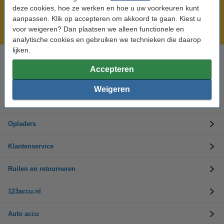
Meer dan 5 miljoen klanten!
deze cookies, hoe ze werken en hoe u uw voorkeuren kunt
Voor 23.59 uur besteld, morgen in huis!
aanpassen. Klik op accepteren om akkoord te gaan. Kiest u
voor weigeren? Dan plaatsen we alleen functionele en
Laagsteprijsgarantie!
analytische cookies en gebruiken we technieken die daarop
lijken.
Hulp nodig? Bel ons op 0294-787125
Accepteren
Op werkdagen van 9.00 tot 17.30 uur
Weigeren
Accu's
Opladers
Klantenservice
Ruilen en retourneren
123accu.nl
Auto accu