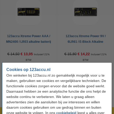
123accu Xtreme Power AAA /
123accu Xtreme Power 9V /
MN2400 / LR03 alkaline batterij
6LR61 / E-Block Alkaline
24 stuks
Batterij 5 stuks
€ 14,50
€ 13,05
€ 15,80
€ 14,22
Inclusief 21%
Inclusief 21%
BTW
BTW
Cookies op 123accu.nl
Om winkelen bij 123accu.nl zo gemakkelijk mogelijk voor u te
maken, gebruiken we cookies en vergelijkbare technieken. De
functionele cookies zorgen ervoor dat de website goed werkt.
Daarnaast hebben ze een analytische functie die ons helpt de
website continu te verbeteren. We laten u graag alleen
advertenties zien die aansluiten bij uw interesses en willen
daarom cookies gebruiken om uw gedrag binnen en buiten
onze website te volgen. In ons
cookiebeleid
leest u alles over