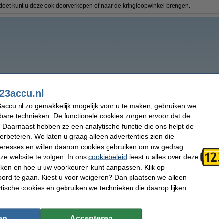
doet kunt u deze ook doorverkopen of naar de kringloopwinkel brengen.
23accu.nl
accu.nl zo gemakkelijk mogelijk voor u te maken, gebruiken we
kbare technieken. De functionele cookies zorgen ervoor dat de
 Daarnaast hebben ze een analytische functie die ons helpt de
verbeteren. We laten u graag alleen advertenties zien die
nteresses en willen daarom cookies gebruiken om uw gedrag
ze website te volgen. In ons
cookiebeleid
leest u alles over deze
rken en hoe u uw voorkeuren kunt aanpassen. Klik op
ord te gaan. Kiest u voor weigeren? Dan plaatsen we alleen
ytische cookies en gebruiken we technieken die daarop lijken.
en
Accepteren