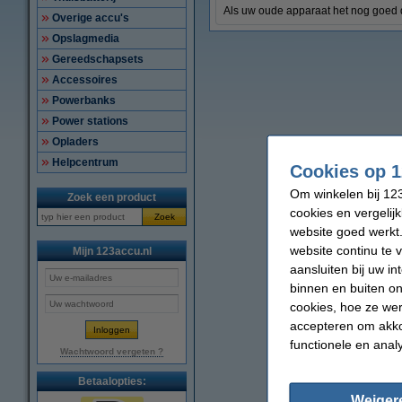
Als uw oude apparaat het nog goed 
Overige accu's
Opslagmedia
Gereedschapsets
Accessoires
Powerbanks
Power stations
Opladers
Helpcentrum
Cookies op 1
Om winkelen bij 123
Zoek een product
cookies en vergelij
Zoek
website goed werkt.
website continu te 
Mijn 123accu.nl
aansluiten bij uw i
binnen en buiten on
cookies, hoe ze we
accepteren om akko
functionele en anal
Wachtwoord vergeten ?
Betaalopties:
Weiger