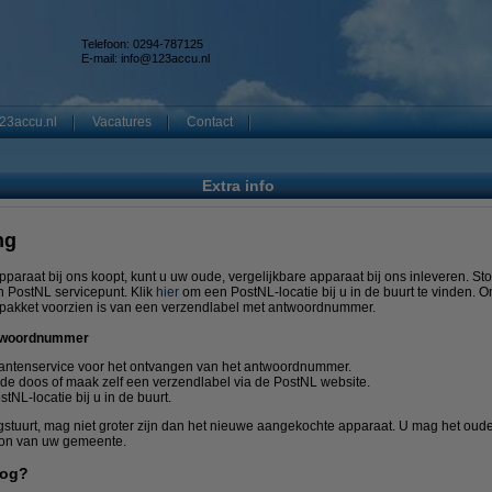
Telefoon: 0294-787125
E-mail:
info@123accu.nl
23accu.nl
Vacatures
Contact
Extra info
ng
pparaat bij ons koopt, kunt u uw oude, vergelijkbare apparaat bij ons inleveren. S
 PostNL servicepunt. Klik
hier
om een PostNL-locatie bij u in de buurt te vinden.
uw pakket voorzien is van een verzendlabel met antwoordnummer.
ntwoordnummer
antenservice voor het ontvangen van het antwoordnummer.
de doos of maak zelf een verzendlabel via de PostNL website.
tNL-locatie bij u in de buurt.
gstuurt, mag niet groter zijn dan het nieuwe aangekochte apparaat. U mag het o
tion van uw gemeente.
nog?