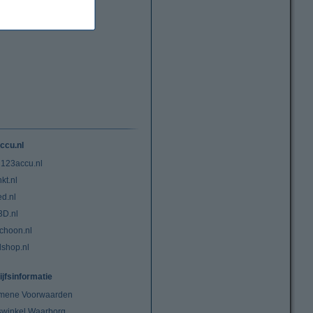
ccu.nl
 123accu.nl
kt.nl
ed.nl
3D.nl
choon.nl
lshop.nl
ijfsinformatie
mene Voorwaarden
swinkel Waarborg