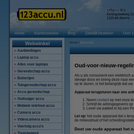
123accu B.V.
Koningsbeltweg 52
1329 AK Almere
Home
Klantenservice
Blog
Zakelijk bestellen
Over 1
Home
Extra info
Webwinkel
Aanbiedingen
Laptop accu
Alles voor laptops
Oud-voor-nieuw-regeli
Gereedschap accu
Als u als consument een elektrisch a
Batterijen
stevige doos en breng deze naar een
op te sturen, is het belangrijk dat 
Tuingereedschap accu
Accu gereedschap
Apparaat terugsturen naar ons a
Stofzuiger accu
Neem
contact
op met onze kl
Schrijf de adresgegevens op 
Mobiele telefoon accu
Lever uw pakket in bij een Pos
Camera accu
Let op:
het oude apparaat dat u teru
Videocamera accu
de milieustraat of het scheidingssta
Voertuig accu's
Doet uw oude apparaat het 
Thuisbatterij