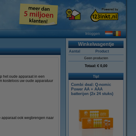
Inloggen
Winkelwagentje
Aantal
Product
Geen producten
Totaal:
€ 0,00
top het oude apparaat in een
Tip!
 Om kosteloos uw oude apparatuur
Combi deal: Q-nomic
Power AA + AAA
batterijen (2x 24 stuks)
ude apparaat ook wegbrengen naar