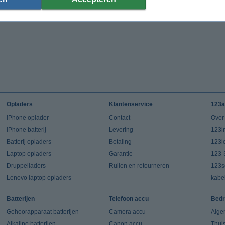
Opladers
Klantenservice
123a
iPhone oplader
Contact
Over
iPhone batterij
Levering
123in
Batterij opladers
Betaling
123l
Laptop opladers
Garantie
123-
Druppelladers
Ruilen en retourneren
123s
Lenovo laptop opladers
kabe
Batterijen
Telefoon accu
Bedr
Gehoorapparaat batterijen
Camera accu
Alge
Alkaline batterijen
Canon accu
Thui