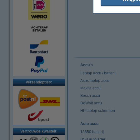
Accu's
Laptop accu / batterij
Asus laptop accu
Verzendopties:
Makita accu
Bosch accu
DeWalt accu
HP laptop schermen
Auto accu
Vertrouwde kwaliteit:
18650 batterij
USB autolader