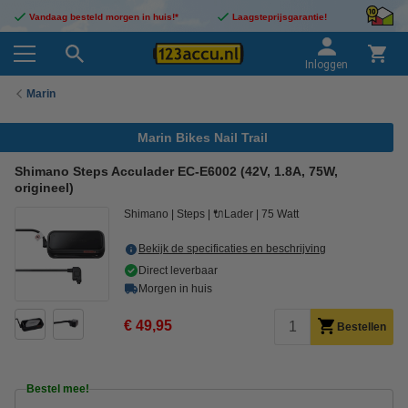
Vandaag besteld morgen in huis!*
Laagsteprijsgarantie!
Inloggen
Marin
Marin Bikes Nail Trail
Shimano Steps Acculader EC-E6002 (42V, 1.8A, 75W,
origineel)
Shimano
Steps
🔌Lader
75 Watt
Bekijk de specificaties en beschrijving
Direct leverbaar
Morgen in huis
€ 49,95
Bestellen
Bestel mee!