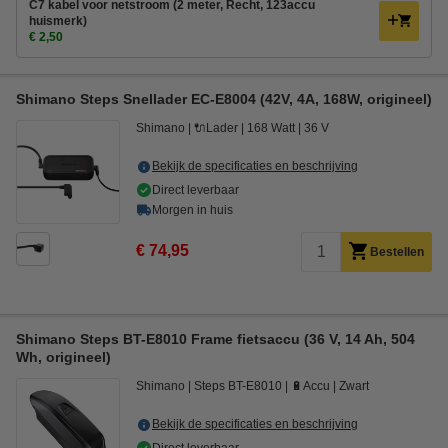
C7 kabel voor netstroom (2 meter, Recht, 123accu
huismerk)
€ 2,50
Shimano Steps Snellader EC-E8004 (42V, 4A, 168W, origineel)
Shimano
🔌Lader
168 Watt
36 V
Bekijk de specificaties en beschrijving
Direct leverbaar
Morgen in huis
€ 74,95
Bestellen
Shimano Steps BT-E8010 Frame fietsaccu (36 V, 14 Ah, 504
Wh, origineel)
Shimano
Steps BT-E8010
🔋Accu
Zwart
Bekijk de specificaties en beschrijving