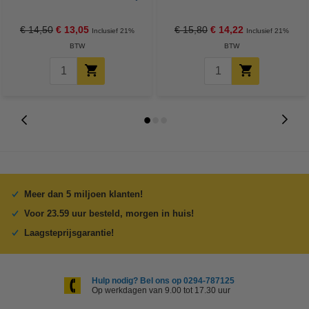
24 stuks
Batterij 5 stuks
€ 14,50
€ 13,05
€ 15,80
€ 14,22
Inclusief 21%
Inclusief 21%
BTW
BTW
Meer dan 5 miljoen klanten!
Voor 23.59 uur besteld, morgen in huis!
Laagsteprijsgarantie!
Hulp nodig? Bel ons op 0294-787125
Op werkdagen van 9.00 tot 17.30 uur