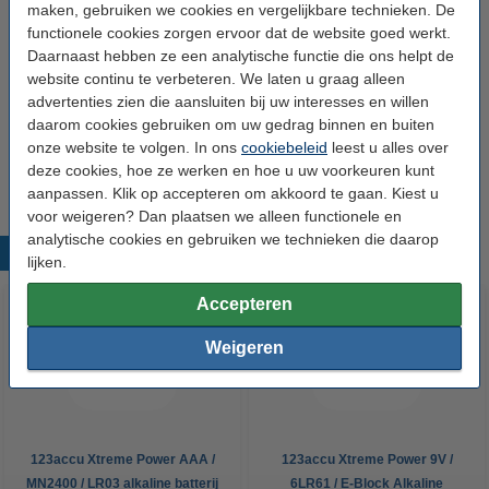
Shimano
Steps BT-E8016
🔋Accu
Zwart
maken, gebruiken we cookies en vergelijkbare technieken. De
functionele cookies zorgen ervoor dat de website goed werkt.
Bekijk de specificaties en beschrijving
Daarnaast hebben ze een analytische functie die ons helpt de
Direct leverbaar
website continu te verbeteren. We laten u graag alleen
advertenties zien die aansluiten bij uw interesses en willen
€ 799,00
Bestellen
daarom cookies gebruiken om uw gedrag binnen en buiten
onze website te volgen. In ons
cookiebeleid
leest u alles over
deze cookies, hoe ze werken en hoe u uw voorkeuren kunt
aanpassen. Klik op accepteren om akkoord te gaan. Kiest u
voor weigeren? Dan plaatsen we alleen functionele en
analytische cookies en gebruiken we technieken die daarop
Populaire producten
lijken.
Accepteren
Weigeren
123accu Xtreme Power AAA /
123accu Xtreme Power 9V /
MN2400 / LR03 alkaline batterij
6LR61 / E-Block Alkaline