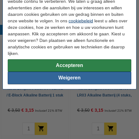
website continu te verbeteren. We laten u graag alleen
10% korting:
Bestellen
€ 3,56
advertenties zien die aansluiten bij uw interesses en willen
daarom cookies gebruiken om uw gedrag binnen en buiten
onze website te volgen. In ons
cookiebeleid
leest u alles over
deze cookies, hoe ze werken en hoe u uw voorkeuren kunt
Populaire producten
aanpassen. Klik op accepteren om akkoord te gaan. Kiest u
voor weigeren? Dan plaatsen we alleen functionele en
analytische cookies en gebruiken we technieken die daarop
lijken.
Accepteren
Weigeren
Varta Longlife Power 9V / 6LR61
Varta Longlife AAA / MN2400 /
/ E-Block Alkaline Batterij 1 stuk
LR03 Alkaline Batterij (4 stuks,
1220 mAh)
€ 3,50
€ 3,15
€ 3,50
€ 3,15
Inclusief 21% BTW
Inclusief 21% BTW