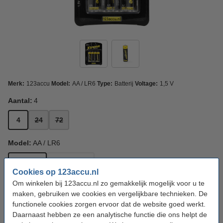
Merk:
123accu
Model:
AA / LR6
Type:
Batterij
Voltage:
1,5 V
Aantal:
4
4
24
72
Model:
AA / LR6
AA / LR6
AAA / LR03
Cookies op 123accu.nl
Om winkelen bij 123accu.nl zo gemakkelijk mogelijk voor u te
Bekijk de specificaties en beschrijving
maken, gebruiken we cookies en vergelijkbare technieken. De
Direct leverbaar
Nu bestellen is maandag in huis
functionele cookies zorgen ervoor dat de website goed werkt.
Daarnaast hebben ze een analytische functie die ons helpt de
€ 3,95