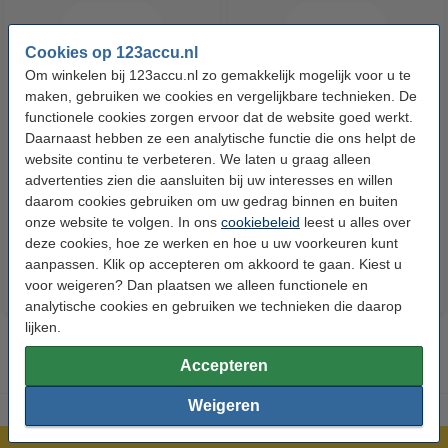
Cookies op 123accu.nl
Om winkelen bij 123accu.nl zo gemakkelijk mogelijk voor u te
maken, gebruiken we cookies en vergelijkbare technieken. De
functionele cookies zorgen ervoor dat de website goed werkt.
Daarnaast hebben ze een analytische functie die ons helpt de
123accu Xtreme Power AAA /
123accu Xtreme Power 9V /
website continu te verbeteren. We laten u graag alleen
MN2400 / LR03 alkaline batterij
6LR61 / E-Block Alkaline
advertenties zien die aansluiten bij uw interesses en willen
24 stuks
Batterij 5 stuks
daarom cookies gebruiken om uw gedrag binnen en buiten
€ 14,50
€ 13,05
€ 15,80
€ 14,22
Inclusief 21%
Inclusief 21%
onze website te volgen. In ons
cookiebeleid
leest u alles over
deze cookies, hoe ze werken en hoe u uw voorkeuren kunt
BTW
BTW
aanpassen. Klik op accepteren om akkoord te gaan. Kiest u
voor weigeren? Dan plaatsen we alleen functionele en
analytische cookies en gebruiken we technieken die daarop
lijken.
Accepteren
Weigeren