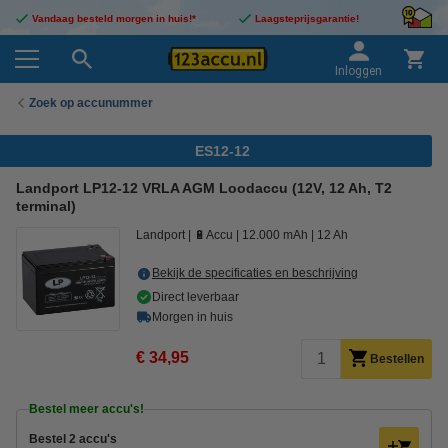
Vandaag besteld morgen in huis!*
Laagsteprijsgarantie!
Inloggen
Zoek op accunummer
ES12-12
Landport LP12-12 VRLA AGM Loodaccu (12V, 12 Ah, T2
terminal)
Landport
🔋Accu
12.000 mAh
12 Ah
Bekijk de specificaties en beschrijving
Direct leverbaar
Morgen in huis
€ 34,95
Bestellen
Bestel meer accu's!
Bestel 2 accu's