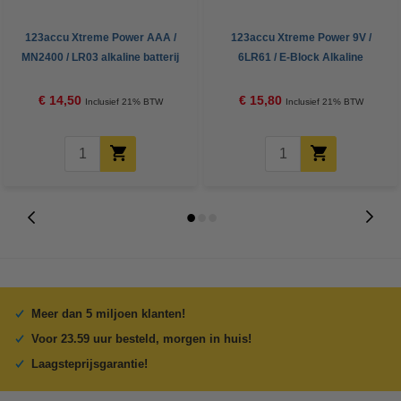
123accu Xtreme Power AAA /
123accu Xtreme Power 9V /
MN2400 / LR03 alkaline batterij
6LR61 / E-Block Alkaline
24 stuks
Batterij 5 stuks
€ 14,50
€ 15,80
Inclusief 21% BTW
Inclusief 21% BTW
Meer dan 5 miljoen klanten!
Voor 23.59 uur besteld, morgen in huis!
Laagsteprijsgarantie!