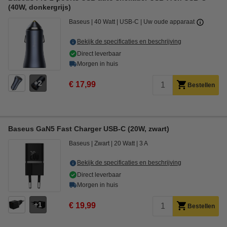
(40W, donkergrijs)
Baseus
40 Watt
USB-C
Uw oude apparaat
Bekijk de specificaties en beschrijving
Direct leverbaar
Morgen in huis
2
€ 17,99
Bestellen
Baseus GaN5 Fast Charger USB-C (20W, zwart)
Baseus
Zwart
20 Watt
3 A
Bekijk de specificaties en beschrijving
Direct leverbaar
Morgen in huis
1
€ 19,99
Bestellen