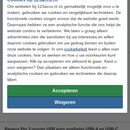
Om winkelen bij 123accu.nl zo gemakkelijk mogelijk voor u te
Bekijk de specificaties en beschrijving
maken, gebruiken we cookies en vergelijkbare technieken. De
Direct leverbaar
functionele cookies zorgen ervoor dat de website goed werkt.
Morgen in huis
Daarnaast hebben ze een analytische functie die ons helpt de
website continu te verbeteren. We laten u graag alleen
1
€ 19,99
Bestellen
advertenties zien die aansluiten bij uw interesses en willen
daarom cookies gebruiken om uw gedrag binnen en buiten
onze website te volgen. In ons
cookiebeleid
leest u alles over
deze cookies, hoe ze werken en hoe u uw voorkeuren kunt
Baseus GaN5 Pro Fast Charger USB-C (40W, zwart)
aanpassen. Klik op accepteren om akkoord te gaan. Kiest u
voor weigeren? Dan plaatsen we alleen functionele en
Baseus
Zwart
40 Watt
2 A
analytische cookies en gebruiken we technieken die daarop
Bekijk de specificaties en beschrijving
lijken.
Direct leverbaar
Accepteren
Morgen in huis
Weigeren
5
€ 34,99
Bestellen
Baseus Pro 2-poorts USB auto snellader USB-A en USB-C