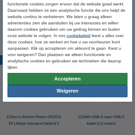
Output connector:
USB-C
functionele cookies zorgen ervoor dat de website goed werkt.
Daarnaast hebben ze een analytische functie die ons helpt de
Aantal:
1
website continu te verbeteren. We laten u graag alleen
Type kabel:
advertenties zien die aansluiten bij uw interesses en willen
Europa met randaarde
daarom cookies gebruiken om uw gedrag binnen en buiten
Extra info:
Uw oude apparaat
onze website te volgen. In ons
cookiebeleid
leest u alles over
deze cookies, hoe ze werken en hoe u uw voorkeuren kunt
aanpassen. Klik op accepteren om akkoord te gaan. Kiest u
voor weigeren? Dan plaatsen we alleen functionele en
Populaire producten
analytische cookies en gebruiken we technieken die daarop
lijken.
Accepteren
Weigeren
123accu Xtreme Power CR2032
123inkt USB-A naar USB-C
3V Lithium knoopcel batterij 5
kabel (1,8 meter)
stuks