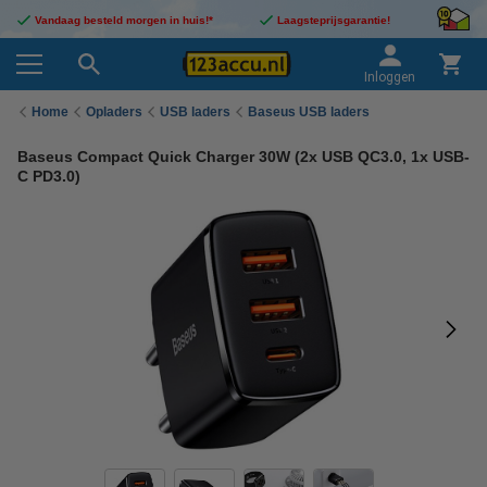
Vandaag besteld morgen in huis!*
Laagsteprijsgarantie!
Inloggen
Home
Opladers
USB laders
Baseus USB laders
Baseus Compact Quick Charger 30W (2x USB QC3.0, 1x USB-
C PD3.0)