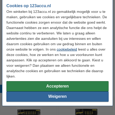
Cookies op 123accu.nl
Kleur:
Zwart
Om winkelen bij 123accu.nl zo gemakkelijk mogelijk voor u te
Vermogen:
65 Watt
maken, gebruiken we cookies en vergelijkbare technieken. De
functionele cookies zorgen ervoor dat de website goed werkt.
Amperage:
3 A
Daarnaast hebben ze een analytische functie die ons helpt de
Voltage:
5 V
website continu te verbeteren. We laten u graag alleen
advertenties zien die aansluiten bij uw interesses en willen
Maximaal voltage:
20 V
daarom cookies gebruiken om uw gedrag binnen en buiten
Output connector:
USB-C
onze website te volgen. In ons
cookiebeleid
leest u alles over
deze cookies, hoe ze werken en hoe u uw voorkeuren kunt
Type kabel:
Europa met randaarde
aanpassen. Klik op accepteren om akkoord te gaan. Kiest u
voor weigeren? Dan plaatsen we alleen functionele en
Extra info:
Uw oude apparaat
analytische cookies en gebruiken we technieken die daarop
lijken.
Accepteren
Populaire producten
Weigeren