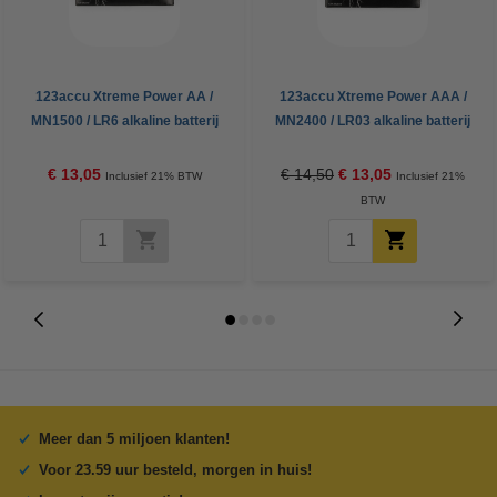
123accu Xtreme Power AA /
123accu Xtreme Power AAA /
MN1500 / LR6 alkaline batterij
MN2400 / LR03 alkaline batterij
(24 stuks, 2900 mAh)
24 stuks
€ 13,05
€ 14,50
€ 13,05
Inclusief 21% BTW
Inclusief 21%
BTW
Meer dan 5 miljoen klanten!
Voor 23.59 uur besteld, morgen in huis!