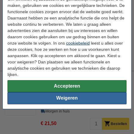
Bekijk de specificaties en beschrijving
maken, gebruiken we cookies en vergelijkbare technieken. De
Direct leverbaar
functionele cookies zorgen ervoor dat de website goed werkt.
Morgen in huis
Daarnaast hebben ze een analytische functie die ons helpt de
website continu te verbeteren. We laten u graag alleen
2
€ 79,00
Bestellen
advertenties zien die aansluiten bij uw interesses en willen
daarom cookies gebruiken om uw gedrag binnen en buiten
onze website te volgen. In ons
cookiebeleid
leest u alles over
Capaciteit:
deze cookies, hoe ze werken en hoe u uw voorkeuren kunt
aanpassen. Klik op accepteren om akkoord te gaan. Kiest u
5.000 mAh
10.000 mAh
voor weigeren? Dan plaatsen we alleen functionele en
analytische cookies en gebruiken we technieken die daarop
lijken.
Goobay powerbank met draadloze oplader (10W)
OP=OP
Accepteren
Qi-oplader
Zwart
5 Watt
1 A
Weigeren
Bekijk de specificaties en beschrijving
Direct leverbaar
Morgen in huis
€ 21,50
Bestellen