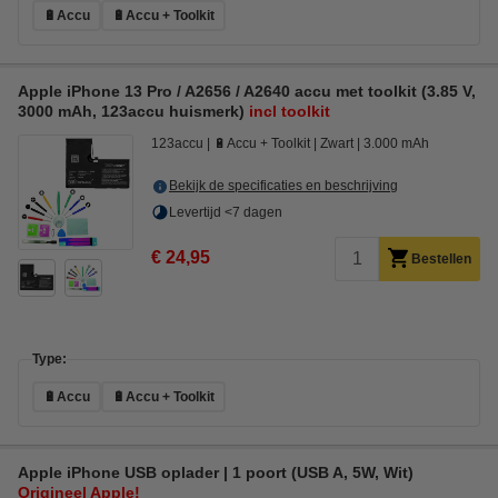
🔋Accu
🔋Accu + Toolkit
Apple iPhone 13 Pro / A2656 / A2640 accu met toolkit (3.85 V,
3000 mAh, 123accu huismerk)
incl toolkit
123accu
🔋Accu + Toolkit
Zwart
3.000 mAh
Bekijk de specificaties en beschrijving
Levertijd <7 dagen
€ 24,95
Bestellen
Type:
🔋Accu
🔋Accu + Toolkit
Apple iPhone USB oplader | 1 poort (USB A, 5W, Wit)
Origineel Apple!