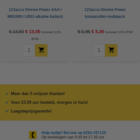
123accu Xtreme Power AAA /
123accu Xtreme Power
MN2400 / LR03 alkaline batterij
knoopcellen multipack
24 stuks
€ 14,50
€ 13,05
€ 5,95
€ 5,36
Inclusief 21%
Inclusief 21% BTW
BTW
Meer dan 5 miljoen klanten!
Voor 23.59 uur besteld, morgen in huis!
Laagsteprijsgarantie!
Hulp nodig? Bel ons op 0294-787125
Op werkdagen van 9.00 tot 17.30 uur