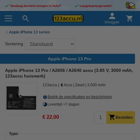
Vandaag besteld morgen in huis!*
Laagsteprijsgarantie!
Inloggen
Apple iPhone 13 series
Sortering
Apple iPhone 13 Pro
Apple iPhone 13 Pro / A2656 / A2640 accu (3.85 V, 3000 mAh,
123accu huismerk)
123accu
🔋Accu
Zwart
3.000 mAh
Bekijk de specificaties en beschrijving
Levertijd <7 dagen
€ 22,00
Bestellen
Type: