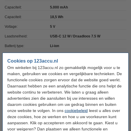
Capaciteit:
5.000 mAh
Capaciteit:
18,5 Wh
Voltage:
5 V
Laadsnelheid:
USB-C 12 W / Draadloos 7.5 W
Batterij type:
Li-ion
Hoge capaciteit:
ja
Cookies op 123accu.nl
Magnetisch:
ja
Om winkelen bij 123accu.nl zo gemakkelijk mogelijk voor u te
maken, gebruiken we cookies en vergelijkbare technieken. De
Extra info:
Uw oude apparaat
functionele cookies zorgen ervoor dat de website goed werkt.
Daarnaast hebben ze een analytische functie die ons helpt de
Bestel mee!
website continu te verbeteren. We laten u graag alleen
advertenties zien die aansluiten bij uw interesses en willen
USB-A naar USB-C kabel (1 meter)
daarom cookies gebruiken om uw gedrag binnen en buiten
€ 4,50
onze website te volgen. In ons
cookiebeleid
leest u alles over
deze cookies, hoe ze werken en hoe u uw voorkeuren kunt
aanpassen. Klik op accepteren om akkoord te gaan. Kiest u
USB-C PD GaN Fast Charger zwart (5V-3A / 9V-
2.22A / 12V-1.67A)
voor weigeren? Dan plaatsen we alleen functionele en