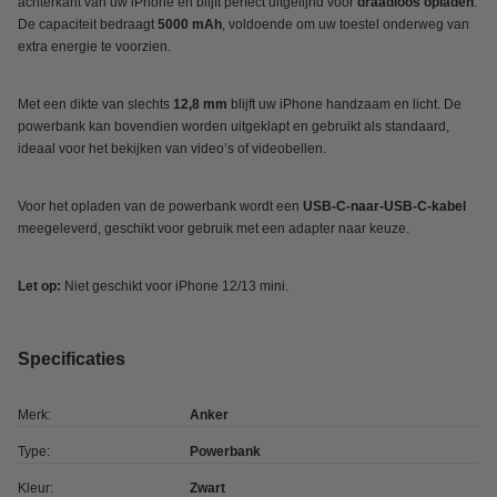
achterkant van uw iPhone en blijft perfect uitgelijnd voor
draadloos opladen
.
De capaciteit bedraagt
5000 mAh
, voldoende om uw toestel onderweg van
extra energie te voorzien.
Met een dikte van slechts
12,8 mm
blijft uw iPhone handzaam en licht. De
powerbank kan bovendien worden uitgeklapt en gebruikt als standaard,
ideaal voor het bekijken van video’s of videobellen.
Voor het opladen van de powerbank wordt een
USB-C-naar-USB-C-kabel
meegeleverd, geschikt voor gebruik met een adapter naar keuze.
Let op:
Niet geschikt voor iPhone 12/13 mini.
Specificaties
Merk:
Anker
Type:
Powerbank
Kleur:
Zwart