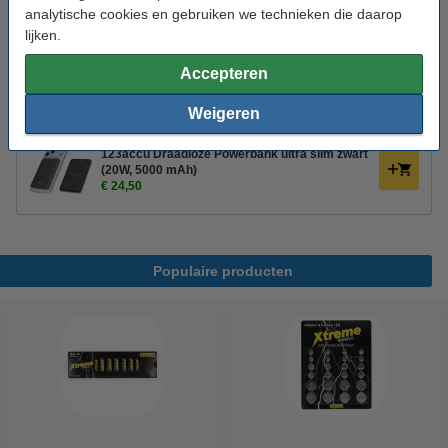
€ 9,99
analytische cookies en gebruiken we technieken die daarop
lijken.
123inkt USB-C naar USB-C 2.0 oplaadkabel wit
(1 meter)
Accepteren
€ 9,95
Weigeren
Bespaar met ons 123accu huismerk!
123accu Draadloze Powerbank ultra slim zwart
(20W, 5000 mAh)
€ 24,50
Populaire producten