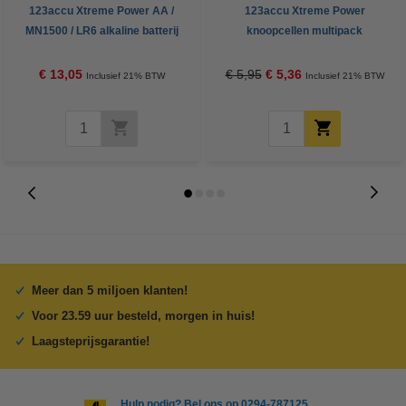
123accu Xtreme Power AA /
123accu Xtreme Power
MN1500 / LR6 alkaline batterij
knoopcellen multipack
(24 stuks, 2900 mAh)
€ 13,05
€ 5,95
€ 5,36
Inclusief 21% BTW
Inclusief 21% BTW
Meer dan 5 miljoen klanten!
Voor 23.59 uur besteld, morgen in huis!
Laagsteprijsgarantie!
Hulp nodig? Bel ons op 0294-787125