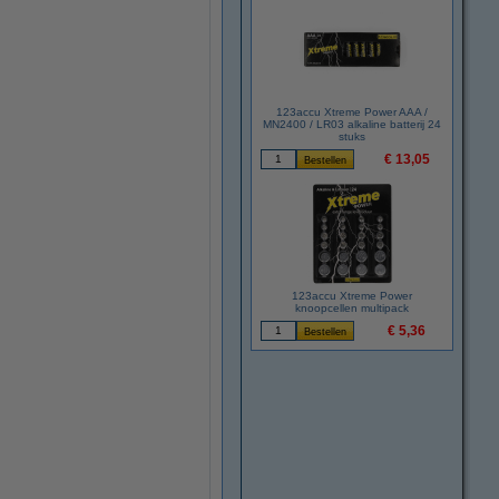
123accu Xtreme Power AAA /
MN2400 / LR03 alkaline batterij 24
stuks
€ 13,05
123accu Xtreme Power
knoopcellen multipack
€ 5,36