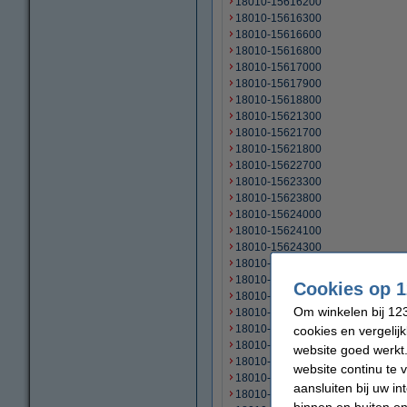
18010-15616200
18010-15616300
18010-15616600
18010-15616800
18010-15617000
18010-15617900
18010-15618800
18010-15621300
18010-15621700
18010-15621800
18010-15622700
18010-15623300
18010-15623800
18010-15624000
18010-15624100
18010-15624300
18010-15624600
18010-15624800
Cookies op 1
18010-15625000
Om winkelen bij 123
18010-15625400
18010-15625600
cookies en vergelij
18010-15630400
website goed werkt.
18010-15630500
website continu te 
18010-15631400
aansluiten bij uw i
18010-15650200
binnen en buiten on