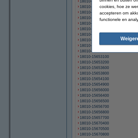
18010-15650700
cookies, hoe ze we
18010-15650800
18010-15651000
accepteren om akko
18010-15651100
functionele en anal
18010-15651200
18010-15651500
18010-15651900
Weiger
18010-15652000
18010-15652300
18010-15652800
18010-15653100
18010-15653200
18010-15653600
18010-15653800
18010-15654100
18010-15654900
18010-15656000
18010-15656400
18010-15656500
18010-15656700
18010-15656800
18010-15657700
18010-15670400
18010-15670500
18010-15670800