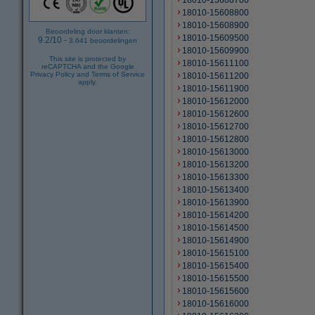
18010-15608700
18010-15608800
18010-15608900
Beoordeling door klanten:
18010-15609500
9.2
/
10
-
3.641
beoordelingen
18010-15609900
This site is protected by
18010-15611100
reCAPTCHA and the Google
Privacy Policy
and
Terms of Service
18010-15611200
apply.
18010-15611900
18010-15612000
18010-15612600
18010-15612700
18010-15612800
18010-15613000
18010-15613200
18010-15613300
18010-15613400
18010-15613900
18010-15614200
18010-15614500
18010-15614900
18010-15615100
18010-15615400
18010-15615500
18010-15615600
18010-15616000