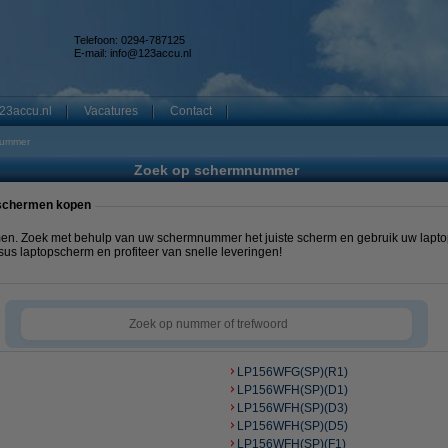
Telefoon: 0294-787125
E-mail:
info@123accu.nl
23accu.nl
Vacatures
Contact
nummer
Zoek op schermnummer
pschermen kopen
en. Zoek met behulp van uw schermnummer het juiste scherm en gebruik uw lapto
us laptopscherm en profiteer van snelle leveringen!
LP156WFG(SP)(R1)
LP156WFH(SP)(D1)
LP156WFH(SP)(D3)
LP156WFH(SP)(D5)
LP156WFH(SP)(F1)