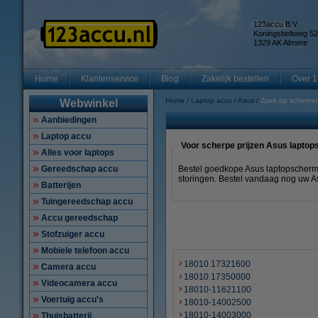
123accu B.V.
Koningsbeltweg 52
1329 AK Almere
Home
Klantenservice
Blog
Zakelijk bestellen
Over 1
Home
Laptop accu
Asus
Zoek op scherm
Webwinkel
Aanbiedingen
Laptop accu
Voor scherpe prijzen Asus lapto
Alles voor laptops
Gereedschap accu
Bestel goedkope Asus laptopscherm
storingen. Bestel vandaag nog uw As
Batterijen
Tuingereedschap accu
Accu gereedschap
Stofzuiger accu
Mobiele telefoon accu
18010 17321600
Camera accu
18010 17350000
Videocamera accu
18010-11621100
Voertuig accu's
18010-14002500
18010-14003000
Thuisbatterij