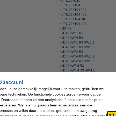
LTN156HL10
LTN173KT04
LTN173KT04 301
LTN173KT04 401
LTN173KT04 H01
LTN173KT04 L01
M04FX
M140NWF5 R3
M140NWF5 R9
M140NWF5 R9 HW:1.1
M140NWF5 R9 HW:1.2
M140NWFA R3
M140NWFA R3 HW:1.1
M140NWFA R3 HW:1.2
M140NWFM R3
M140NWFM R3 HW:1.1
M140NWR4 R1
M140NWR4 R2
23accu.nl
M140NWR6 R0
accu.nl zo gemakkelijk mogelijk voor u te maken, gebruiken we
M140NWR6 R1
M140NWR6 R2
kbare technieken. De functionele cookies zorgen ervoor dat de
M140NWR8 R1
 Daarnaast hebben ze een analytische functie die ons helpt de
M140NWR8 R1 HW1.2
verbeteren. We laten u graag alleen advertenties zien die
M140NWR8 R5
nteresses en willen daarom cookies gebruiken om uw gedrag
M140NWR8 R6
ze website te volgen. In ons
cookiebeleid
leest u alles over deze