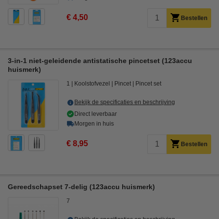
€ 4,50
Bestellen
3-in-1 niet-geleidende antistatische pincetset (123accu
huismerk)
1
Koolstofvezel
Pincet
Pincet set
Bekijk de specificaties en beschrijving
Direct leverbaar
Morgen in huis
€ 8,95
Bestellen
Gereedschapset 7-delig (123accu huismerk)
7