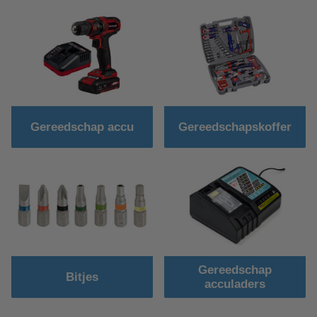
Gereedschap accu
Gereedschapskoffer
Gereedschap
Bitjes
acculaders