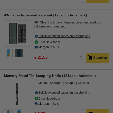
49-in-1 schroevendraaierset (123accu huismerk)
49
Staal
Schroevendraaier, bitjes, opbergdoos
Schroevendraaierset
Bekijk de specificaties en beschrijving
Direct leverbaar
Morgen in huis
1
€ 21,50
Bestellen
Memory Metal Tin Scraping Knife (123accu huismerk)
1
Metaal
Schraper
Scraping Knife kit
Bekijk de specificaties en beschrijving
Direct leverbaar
Morgen in huis