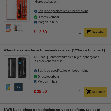
Gereedschapset
Bekijk de specificaties en beschrijving
Direct leverbaar
Morgen in huis
€ 12,50
Bestellen
43-in-1 elektrische schroevendraaierset (123accu huismerk)
43
Staal
Schroevendraaier, bitjes, opbergdoos
Schroevendraaierset
Bekijk de specificaties en beschrijving
Direct leverbaar
Morgen in huis
2
€ 38,50
Bestellen
KWB Luxe bitset gereedschapset voor telefoon, tablet of