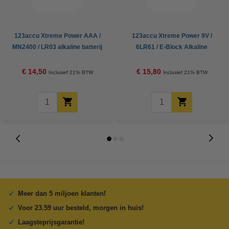
123accu Xtreme Power AAA /
123accu Xtreme Power 9V /
MN2400 / LR03 alkaline batterij
6LR61 / E-Block Alkaline
24 stuks
Batterij 5 stuks
€ 14,50
€ 15,80
Inclusief 21% BTW
Inclusief 21% BTW
Meer dan 5 miljoen klanten!
Voor 23.59 uur besteld, morgen in huis!
Laagsteprijsgarantie!