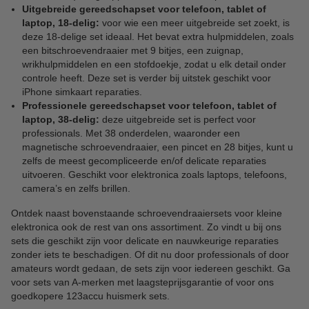
Uitgebreide gereedschapset voor telefoon, tablet of
laptop, 18-delig:
voor wie een meer uitgebreide set zoekt, is
deze 18-delige set ideaal. Het bevat extra hulpmiddelen, zoals
een bitschroevendraaier met 9 bitjes, een zuignap,
wrikhulpmiddelen en een stofdoekje, zodat u elk detail onder
controle heeft. Deze set is verder bij uitstek geschikt voor
iPhone simkaart reparaties.
Professionele gereedschapset voor telefoon, tablet of
laptop, 38-delig:
deze uitgebreide set is perfect voor
professionals. Met 38 onderdelen, waaronder een
magnetische schroevendraaier, een pincet en 28 bitjes, kunt u
zelfs de meest gecompliceerde en/of delicate reparaties
uitvoeren. Geschikt voor elektronica zoals laptops, telefoons,
camera’s en zelfs brillen.
Ontdek naast bovenstaande schroevendraaiersets voor kleine
elektronica ook de rest van ons assortiment. Zo vindt u bij ons
sets die geschikt zijn voor delicate en nauwkeurige reparaties
zonder iets te beschadigen. Of dit nu door professionals of door
amateurs wordt gedaan, de sets zijn voor iedereen geschikt. Ga
voor sets van A-merken met laagsteprijsgarantie of voor ons
goedkopere 123accu huismerk sets.