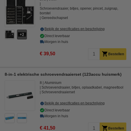
Schroevendraaier, bitjes, opener, pincet, zuignap,
borstel
Gereedschapset
Bekijk de specificaties en beschrijving
2
Direct leverbaar
Morgen in huis
€ 39,50
Bestellen
8-in-1 elektrische schroevendraaierset (123accu huismerk)
8
Aluminium
Schroevendraaier, bitjes, oplaadkabel, magneettool
Schroevendraaierset
Bekijk de specificaties en beschrijving
Direct leverbaar
Morgen in huis
€ 41,50
Bestellen