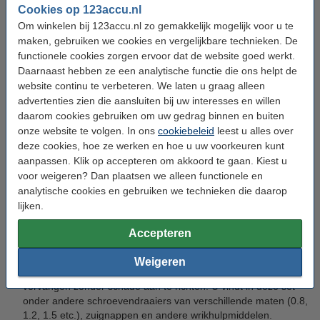
hierboven direct de set die u zoekt.
Cookies op 123accu.nl
Om winkelen bij 123accu.nl zo gemakkelijk mogelijk voor u te
Uitgebreide keuze aan
maken, gebruiken we cookies en vergelijkbare technieken. De
functionele cookies zorgen ervoor dat de website goed werkt.
schroevendraaiersets voor kleine
Daarnaast hebben ze een analytische functie die ons helpt de
elektronica
website continu te verbeteren. We laten u graag alleen
advertenties zien die aansluiten bij uw interesses en willen
daarom cookies gebruiken om uw gedrag binnen en buiten
Op deze pagina vindt u een breed scala aan
onze website te volgen. In ons
cookiebeleid
leest u alles over
schroevendraaiersets, van compacte basissets tot uitgebreide
deze cookies, hoe ze werken en hoe u uw voorkeuren kunt
gereedschapssets met alle tools die u nodig heeft om kleine
aanpassen. Klik op accepteren om akkoord te gaan. Kiest u
elektronica veilig en efficiënt te repareren. Zo vindt u voor elke
voor weigeren? Dan plaatsen we alleen functionele en
reparatieklus wel een geschikte set. Hieronder staan enkele van
onze populaire sets:
analytische cookies en gebruiken we technieken die daarop
lijken.
Basis gereedschapset voor telefoon, tablet of laptop, 12-
delig:
deze 12-delige set van ons 123accu huismerk bevat alle
Accepteren
essentiële gereedschappen voor het openen van
smartphones, tablets en laptops. De kleine schroevendraaiers
Weigeren
en wrikhulpmiddelen helpen u om eenvoudig onderdelen te
vervangen zonder schade aan te richten. U vindt in deze set
onder andere schroevendraaiers van verschillende maten (0.8,
1.2, 1.5 etc.), zuignappen en andere wrikhulpmiddelen.