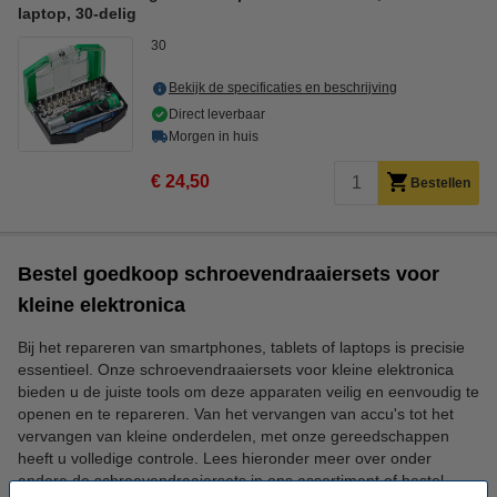
laptop, 30-delig
30
Bekijk de specificaties en beschrijving
Direct leverbaar
Morgen in huis
€ 24,50
Bestellen
Bestel goedkoop schroevendraaiersets voor
kleine elektronica
Bij het repareren van smartphones, tablets of laptops is precisie
essentieel. Onze schroevendraaiersets voor kleine elektronica
bieden u de juiste tools om deze apparaten veilig en eenvoudig te
openen en te repareren. Van het vervangen van accu's tot het
vervangen van kleine onderdelen, met onze gereedschappen
heeft u volledige controle. Lees hieronder meer over onder
andere de schroevendraaiersets in ons assortiment of bestel