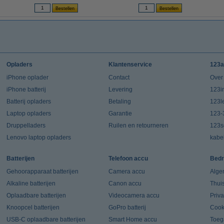
Opladers
Klantenservice
123a
iPhone oplader
Contact
Over
iPhone batterij
Levering
123in
Batterij opladers
Betaling
123l
Laptop opladers
Garantie
123-
Druppelladers
Ruilen en retourneren
123s
Lenovo laptop opladers
kabe
Batterijen
Telefoon accu
Bedr
Gehoorapparaat batterijen
Camera accu
Alge
Alkaline batterijen
Canon accu
Thui
Oplaadbare batterijen
Videocamera accu
Priv
Knoopcel batterijen
GoPro batterij
Cook
USB-C oplaadbare batterijen
Smart Home accu
Toeg