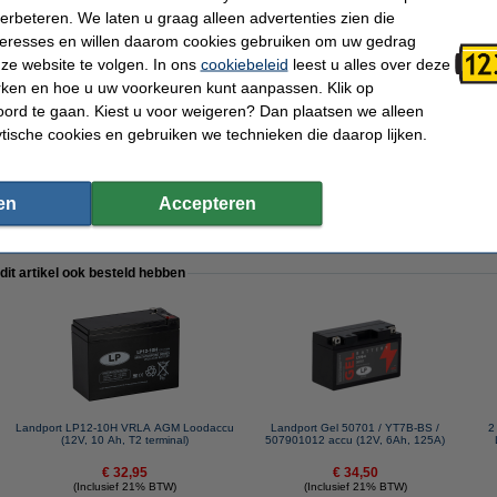
verbeteren. We laten u graag alleen advertenties zien die
nteresses en willen daarom cookies gebruiken om uw gedrag
ze website te volgen. In ons
cookiebeleid
leest u alles over deze
rken en hoe u uw voorkeuren kunt aanpassen. Klik op
ord te gaan. Kiest u voor weigeren? Dan plaatsen we alleen
ytische cookies en gebruiken we technieken die daarop lijken.
Batterij type:
SLA - AGM
Afmetingen:
151 x 65 x 111 mm
Aantal:
2
Type kabel:
Geen
en
Accepteren
Poolschema:
T2
 dit artikel ook besteld hebben
Landport LP12-10H VRLA AGM Loodaccu
Landport Gel 50701 / YT7B-BS /
2
)
(12V, 10 Ah, T2 terminal)
507901012 accu (12V, 6Ah, 125A)
€ 32,95
€ 34,50
(Inclusief 21% BTW)
(Inclusief 21% BTW)