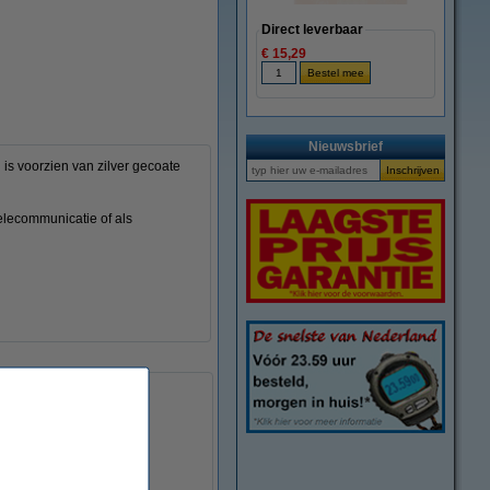
Direct leverbaar
€ 15,29
Nieuwsbrief
is voorzien van zilver gecoate
telecommunicatie of als