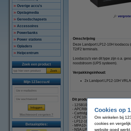
Overige accu's
Opslagmedia
vergrote
Gereedschapsets
Accessoires
Powerbanks
Omschrijving
Power stations
Deze Landport LP12-10H loodaccu (VR
Opladers
T2/F2 terminals.
Helpcentrum
Loodaccu's van dit type zijn o.a. ge
noodstroom (UPS systeem).
Zoek een product
Zoek
Verpakkingsinhoud:
2x Landport LP12-10H VRLA
Mijn 123accu.nl
Dit product vervangt partnummers
- 12SB10C
Cookies op 1
- APCRBCV207
- Cartridge #207
Wachtwoord vergeten ?
Om winkelen bij 123
- CPC10-12
- LP12-10H
cookies en vergelij
Betaalopties:
- MPA10-12
website goed werkt.
- NSA LP12-10H T2