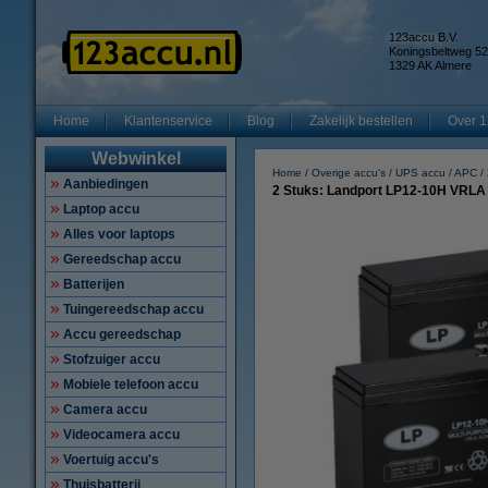
123accu B.V.
Koningsbeltweg 52
1329 AK Almere
Home
Klantenservice
Blog
Zakelijk bestellen
Over 1
Webwinkel
Home
Overige accu's
UPS accu
APC
Aanbiedingen
2 Stuks: Landport LP12-10H VRLA 
Laptop accu
Alles voor laptops
Gereedschap accu
Batterijen
Tuingereedschap accu
Accu gereedschap
Stofzuiger accu
Mobiele telefoon accu
Camera accu
Videocamera accu
Voertuig accu's
Thuisbatterij