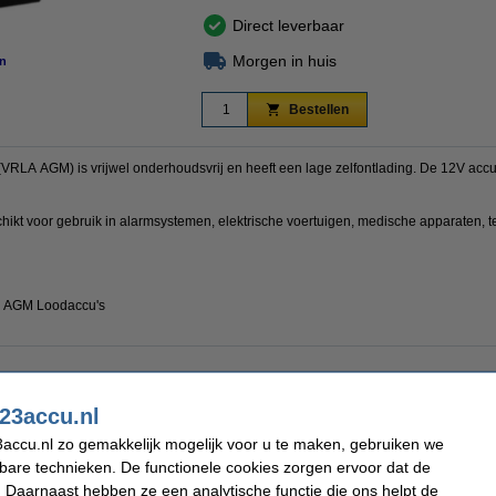
Direct leverbaar
Morgen in huis
n
Bestellen
LA AGM) is vrijwel onderhoudsvrij en heeft een lage zelfontlading. De 12V accu 
schikt voor gebruik in alarmsystemen, elektrische voertuigen, medische apparaten, 
 AGM Loodaccu's
:
23accu.nl
accu.nl zo gemakkelijk mogelijk voor u te maken, gebruiken we
kbare technieken. De functionele cookies zorgen ervoor dat de
 Daarnaast hebben ze een analytische functie die ons helpt de