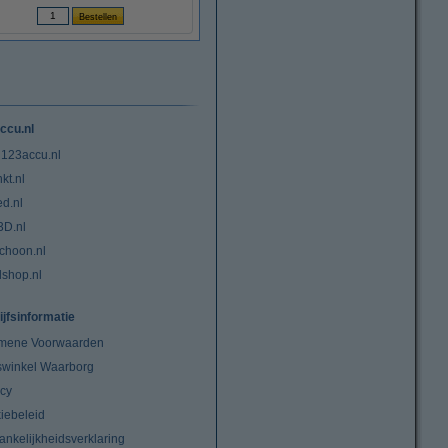
ccu.nl
 123accu.nl
kt.nl
ed.nl
3D.nl
choon.nl
lshop.nl
ijfsinformatie
mene Voorwaarden
swinkel Waarborg
acy
iebeleid
ankelijkheidsverklaring