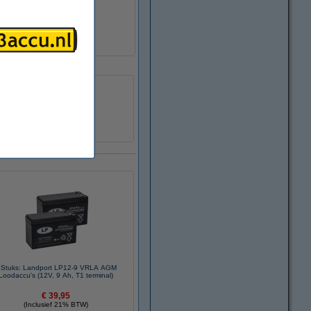
 Stuks: Landport LP12-9 VRLA AGM
Loodaccu's (12V, 9 Ah, T1 terminal)
€ 39,95
(Inclusief 21% BTW)