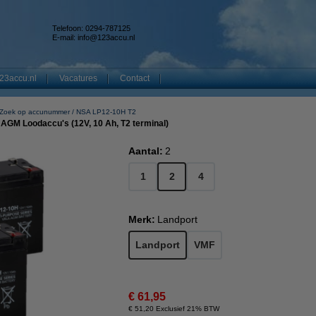
Telefoon: 0294-787125
E-mail:
info@123accu.nl
23accu.nl
Vacatures
Contact
Zoek op accunummer
NSA LP12-10H T2
AGM Loodaccu's (12V, 10 Ah, T2 terminal)
Aantal:
2
1
2
4
Merk:
Landport
Landport
VMF
€ 61,95
€ 51,20 Exclusief 21% BTW