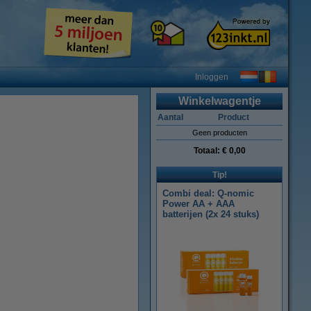
Inloggen
Winkelwagentje
Aantal
Product
Geen producten
Totaal:
€ 0,00
Tip!
Combi deal: Q-nomic
Power AA + AAA
batterijen (2x 24 stuks)