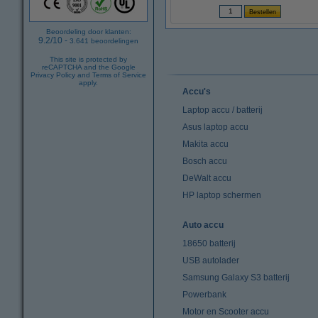
Beoordeling door klanten:
9.2
/
10
-
3.641
beoordelingen
This site is protected by
reCAPTCHA and the Google
Privacy Policy
and
Terms of Service
apply.
Accu's
Laptop accu / batterij
Asus laptop accu
Makita accu
Bosch accu
DeWalt accu
HP laptop schermen
Auto accu
18650 batterij
USB autolader
Samsung Galaxy S3 batterij
Powerbank
Motor en Scooter accu