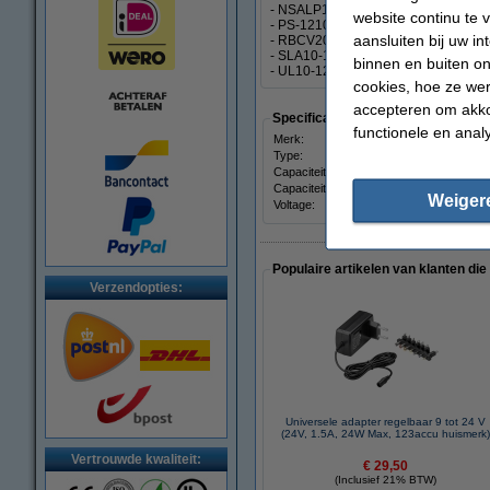
- NSALP12-10HT2
website continu te 
- PS-12100H
aansluiten bij uw i
- RBCV207
- SLA10-12
binnen en buiten on
- UL10-12
cookies, hoe ze we
accepteren om akko
Specificaties
functionele en anal
Merk:
Landport
Type:
🔋Accu
Capaciteit:
10.000 mAh
Capaciteit:
10 Ah
Weiger
Voltage:
12 V
Populaire artikelen van klanten die
Verzendopties:
Universele adapter regelbaar 9 tot 24 V
(24V, 1.5A, 24W Max, 123accu huismerk
Vertrouwde kwaliteit:
€ 29,50
(Inclusief 21% BTW)