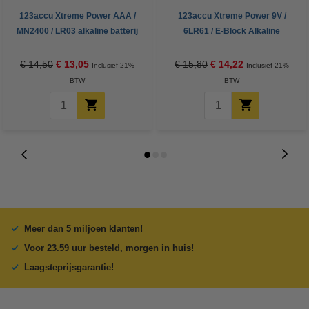
123accu Xtreme Power AAA /
123accu Xtreme Power 9V /
MN2400 / LR03 alkaline batterij
6LR61 / E-Block Alkaline
24 stuks
Batterij 5 stuks
€ 14,50
€ 13,05
€ 15,80
€ 14,22
Inclusief 21%
Inclusief 21%
BTW
BTW
Meer dan 5 miljoen klanten!
Voor 23.59 uur besteld, morgen in huis!
Laagsteprijsgarantie!