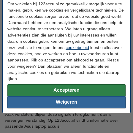
instellingen. Ook ontbrekende kalibratie kan zorgen voor een
Om winkelen bij 123accu.nl zo gemakkelijk mogelijk voor u te
onbetrouwbaar laadpercentage. Op 123accu.nl leest u hoe u
maken, gebruiken we cookies en vergelijkbare technieken. De
deze oorzaken herkent en aanpakt.
functionele cookies zorgen ervoor dat de website goed werkt.
Daarnaast hebben ze een analytische functie die ons helpt de
Hoe reset ik de batterij van mijn
website continu te verbeteren. We laten u graag alleen
Asus laptop?
advertenties zien die aansluiten bij uw interesses en willen
daarom cookies gebruiken om uw gedrag binnen en buiten
U reset de batterij door de accu volledig op te laden, daarna
onze website te volgen. In ons
cookiebeleid
leest u alles over
gecontroleerd leeg te laten lopen en vervolgens opnieuw
deze cookies, hoe ze werken en hoe u uw voorkeuren kunt
ononderbroken op te laden. Dit proces wordt ook wel kalibreren
aanpassen. Klik op accepteren om akkoord te gaan. Kiest u
genoemd en herstelt de meting van het laadniveau. Op
voor weigeren? Dan plaatsen we alleen functionele en
123accu.nl vindt u een duidelijk stappenplan.
analytische cookies en gebruiken we technieken die daarop
lijken.
Hoe weet ik of de batterij van mijn
Accepteren
Asus laptop kapot is?
Weigeren
Wanneer de accuduur sterk is afgenomen, de laptop onverwacht
uitschakelt of het laadpercentage onnauwkeurig blijft, is de accu
vaak versleten. Blijven deze signalen terugkomen, dan is
vervangen verstandig. Op 123accu.nl vindt u informatie over
passende Asus laptop accu’s.