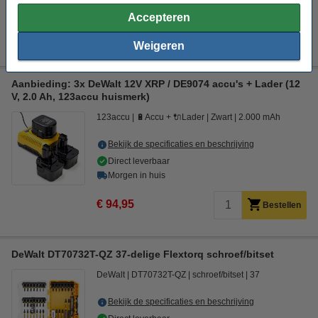
Morgen in huis
Accepteren
€ 69,95
Bestellen
Weigeren
Aanbieding: 3x DeWalt 12V XRP / DE9074 accu's + Lader (12
V, 2.0 Ah, 123accu huismerk)
123accu
🔋Accu + 🔌Lader
Zwart
2.000 mAh
Bekijk de specificaties en beschrijving
Direct leverbaar
Morgen in huis
€ 94,95
Bestellen
DeWalt DT70732T-QZ 37-delige Flextorq schroef/bitset
DeWalt
DT70732T-QZ
schroef/bitset
37
Bekijk de specificaties en beschrijving