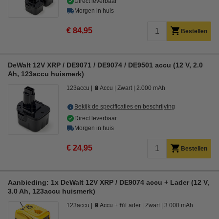
Direct leverbaar
Morgen in huis
€ 84,95
Bestellen
DeWalt 12V XRP / DE9071 / DE9074 / DE9501 accu (12 V, 2.0
Ah, 123accu huismerk)
123accu
🔋Accu
Zwart
2.000 mAh
Bekijk de specificaties en beschrijving
Direct leverbaar
Morgen in huis
€ 24,95
Bestellen
Aanbieding: 1x DeWalt 12V XRP / DE9074 accu + Lader (12 V,
3.0 Ah, 123accu huismerk)
123accu
🔋Accu + 🔌Lader
Zwart
3.000 mAh