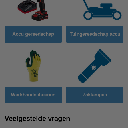
Accu gereedschap
Tuingereedschap accu
Werkhandschoenen
Zaklampen
Veelgestelde vragen