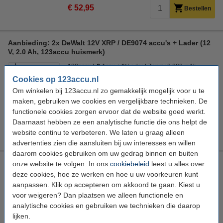
€ 52,95
Bestellen
Aanbieding: 2x DeWalt 12V XRP / DE9074 accu's + Lader (12
V, 2.0 Ah, 123accu huismerk)
123accu
🔋Accu + 🔌Lader
Zwart
2.000 mAh
Cookies op 123accu.nl
Bekijk de specificaties en beschrijving
Om winkelen bij 123accu.nl zo gemakkelijk mogelijk voor u te
Direct leverbaar
maken, gebruiken we cookies en vergelijkbare technieken. De
Morgen in huis
functionele cookies zorgen ervoor dat de website goed werkt.
Daarnaast hebben ze een analytische functie die ons helpt de
€ 74,95
Bestellen
website continu te verbeteren. We laten u graag alleen
advertenties zien die aansluiten bij uw interesses en willen
daarom cookies gebruiken om uw gedrag binnen en buiten
Aanbieding: 3x DeWalt 12V XRP / DE9074 accu (12 V, 2.0 Ah,
onze website te volgen. In ons
cookiebeleid
leest u alles over
123accu huismerk)
deze cookies, hoe ze werken en hoe u uw voorkeuren kunt
aanpassen. Klik op accepteren om akkoord te gaan. Kiest u
123accu
🔋Accu
Zwart
2.000 mAh
voor weigeren? Dan plaatsen we alleen functionele en
Bekijk de specificaties en beschrijving
analytische cookies en gebruiken we technieken die daarop
lijken.
Direct leverbaar