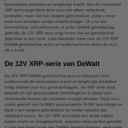
betrouwbare prestaties en langdurige kracht. Met de innovatieve
XRP-technologie biedt deze accu niet alleen verbeterde
prestaties, maar ook een langere gebruiksduur, zodat u meer
werk kunt verzetten zonder onderbrekingen. Of u nu een
boormachine, schroefmachine of ander DeWalt gereedschap
gebruikt, de 12V XRP accu zorgt ervoor dat uw gereedschap
altijd klaar is voor actie. Lees hieronder meer over de 12V XRP
DeWalt gereedschap accu’s of bestel hierboven direct de accu
die u zoekt.
De 12V XRP-serie van DeWalt
De 12V XRP DeWalt gereedschap accu is ontworpen voor
professionals die betrouwbare kracht en langdurige prestaties
nodig hebben voor hun gereedschappen. De XRP-serie staat
bekend om zijn geavanceerde technologie en is ideaal voor
veeleisende klussen die constante energie vereisen. Deze accu
maakt gebruik van DeWalt's geavanceerde Ni-MH technologie en
biedt u een langere gebruiksduur en sneller opladen dan
standaard accu’s. De 12V XRP accu biedt een ideale balans
tussen kracht en draagbaarheid, waardoor deze perfect geschikt
is voor een breed scala aan DeWalt gereedschappen, waaronder