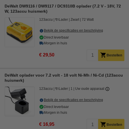
DeWalt DW9116 / DW9117 / DC9310B oplader (7.2 V - 18V, 72
W, 123accu huismerk)
123accu
🔌Lader
Zwart
72 Watt
Bekijk de specificaties en beschrijving
Direct leverbaar
Morgen in huis
€ 29,50
Bestellen
DeWalt oplader voor 7.2 volt - 18 volt Ni-Mh / Ni-Cd (123accu
huismerk)
123accu
🔌Lader
1
Uw oude apparaat
Bekijk de specificaties en beschrijving
Direct leverbaar
Morgen in huis
€ 16,95
Bestellen