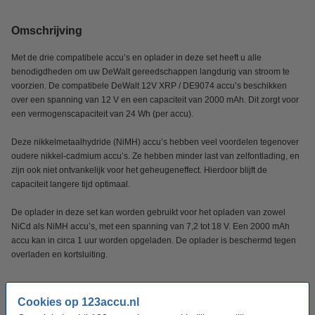
Omschrijving
Met de drie compatibele accu’s en oplader in deze set heeft u alle
benodigdheden om uw DeWalt gereedschappen langdurig van stroom te
voorzien. De compatibele DeWalt 12V XRP / DE9074 accu’s beschikken
over een spanning van 12 V en een capaciteit van 2000 mAh. Dit zorgt voor
een vermogenscapaciteit van 24 Wh (per accu).
Deze nikkelmetaalhydride (NiMH) accu’s hebben veel voordelen tegenover
oudere nikkel-cadmium accu’s. Ze hebben minder last van zelfontlading, en
zijn ook niet ontvankelijk voor het geheugeneffect. Hierdoor blijft de
capaciteit langere tijd optimaal.
De oplader in deze set kan worden gebruikt voor het opladen van zowel
NiCd als NiMH accu’s, met een spanning van 7,2 tot 18 V. Een 2000 mAh
accu kan in circa 1 uur worden opgeladen. De oplader is beschermd tegen
overladen en kortsluiting.
Specificaties
Cookies op 123accu.nl