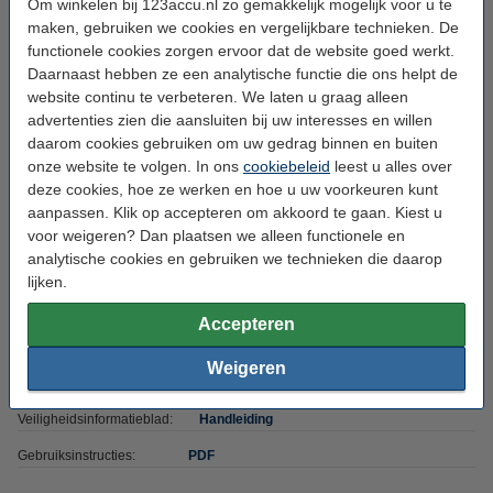
Om winkelen bij 123accu.nl zo gemakkelijk mogelijk voor u te
Merk:
123accu
maken, gebruiken we cookies en vergelijkbare technieken. De
functionele cookies zorgen ervoor dat de website goed werkt.
Type:
🔋Accu + 🔌Lader
Daarnaast hebben ze een analytische functie die ons helpt de
Kleur:
Zwart
website continu te verbeteren. We laten u graag alleen
advertenties zien die aansluiten bij uw interesses en willen
Capaciteit:
2.000 mAh
daarom cookies gebruiken om uw gedrag binnen en buiten
onze website te volgen. In ons
cookiebeleid
leest u alles over
Capaciteit:
2 Ah
deze cookies, hoe ze werken en hoe u uw voorkeuren kunt
Voltage:
12 V
aanpassen. Klik op accepteren om akkoord te gaan. Kiest u
voor weigeren? Dan plaatsen we alleen functionele en
Batterij type:
Ni-MH
analytische cookies en gebruiken we technieken die daarop
Afmetingen:
94 x 80 x 105 mm
lijken.
Aantal:
3
Accepteren
Type kabel:
Europa met randaarde
Weigeren
Extra info:
Uw oude apparaat
Veiligheidsinformatieblad:
Handleiding
Gebruiksinstructies:
PDF