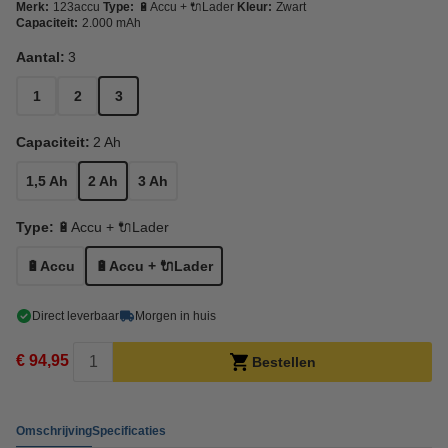
Merk:
123accu
Type:
🔋Accu + 🔌Lader
Kleur:
Zwart
Capaciteit:
2.000 mAh
Aantal:
3
1
2
3
Capaciteit:
2 Ah
1,5 Ah
2 Ah
3 Ah
Type:
🔋Accu + 🔌Lader
🔋Accu
🔋Accu + 🔌Lader
Direct leverbaar
Morgen in huis
€ 94,95
Bestellen
Omschrijving
Specificaties