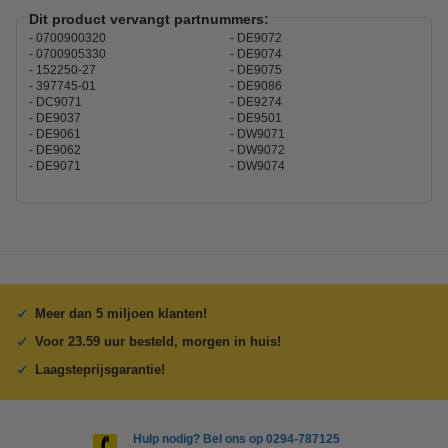
Dit product vervangt partnummers:
0700900320
DE9072
0700905330
DE9074
152250-27
DE9075
397745-01
DE9086
DC9071
DE9274
DE9037
DE9501
DE9061
DW9071
DE9062
DW9072
DE9071
DW9074
Meer dan 5 miljoen klanten!
Voor 23.59 uur besteld, morgen in huis!
Laagsteprijsgarantie!
Hulp nodig? Bel ons op 0294-787125