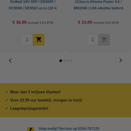
DeWalt 18V XRP / DE9095 /
123accu Xtreme Power AA /
DC9096 / DE9503 accu (18 V,
MN1500 / LR6 alkaline batterij
3.0 Ah, 123accu huismerk)
(24 stuks, 2900 mAh)
€ 36,95
€ 13,05
Inclusief 21% BTW
Inclusief 21% BTW
Meer dan 5 miljoen klanten!
Voor 23.59 uur besteld, morgen in huis!
Laagsteprijsgarantie!
Hulp nodig? Bel ons op 0294-787125