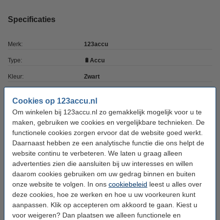
Specificaties
Merk:
123accu
Type:
🔋Accu
Kleur:
Zwart
Capaciteit:
3.000 mAh
Cookies op 123accu.nl
Capaciteit:
3 Ah
Om winkelen bij 123accu.nl zo gemakkelijk mogelijk voor u te
maken, gebruiken we cookies en vergelijkbare technieken. De
Voltage:
12 V
functionele cookies zorgen ervoor dat de website goed werkt.
Batterij type:
Ni-MH
Daarnaast hebben ze een analytische functie die ons helpt de
website continu te verbeteren. We laten u graag alleen
Afmetingen:
94 x 81 x 108 mm
advertenties zien die aansluiten bij uw interesses en willen
daarom cookies gebruiken om uw gedrag binnen en buiten
Aantal:
1
onze website te volgen. In ons
cookiebeleid
leest u alles over
Veiligheidsinformatieblad:
Handleiding
deze cookies, hoe ze werken en hoe u uw voorkeuren kunt
aanpassen. Klik op accepteren om akkoord te gaan. Kiest u
Gebruiksinstructies:
PDF
voor weigeren? Dan plaatsen we alleen functionele en