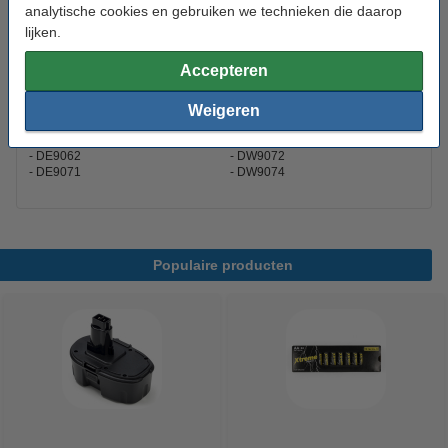
analytische cookies en gebruiken we technieken die daarop
Dit product vervangt partnummers:
lijken.
0700900320
DE9072
0700905330
DE9074
Accepteren
152250-27
DE9075
397745-01
DE9086
DC9071
DE9274
Weigeren
DE9037
DE9501
DE9061
DW9071
DE9062
DW9072
DE9071
DW9074
Populaire producten