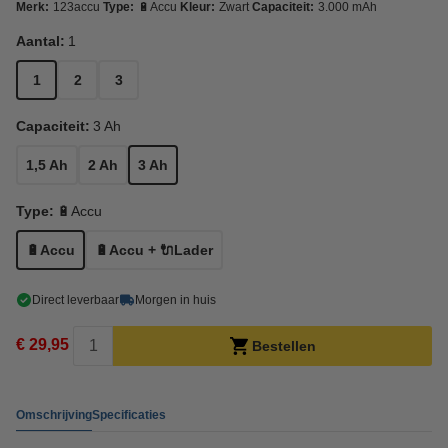
Merk:
123accu
Type:
🔋Accu
Kleur:
Zwart
Capaciteit:
3.000 mAh
Aantal:
1
1
2
3
Capaciteit:
3 Ah
1,5 Ah
2 Ah
3 Ah
Type:
🔋Accu
🔋Accu
🔋Accu + 🔌Lader
Direct leverbaar
Morgen in huis
€ 29,95
Bestellen
Omschrijving
Specificaties