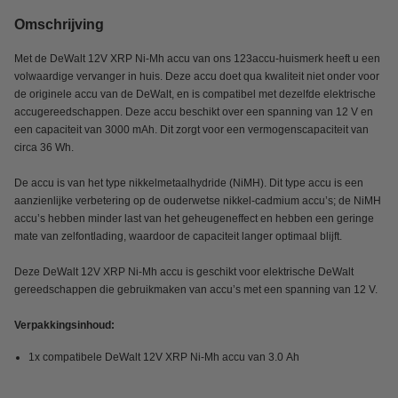
Omschrijving
Met de DeWalt 12V XRP Ni-Mh accu van ons 123accu-huismerk heeft u een
volwaardige vervanger in huis. Deze accu doet qua kwaliteit niet onder voor
de originele accu van de DeWalt, en is compatibel met dezelfde elektrische
accugereedschappen. Deze accu beschikt over een spanning van 12 V en
een capaciteit van 3000 mAh. Dit zorgt voor een vermogenscapaciteit van
circa 36 Wh.
De accu is van het type nikkelmetaalhydride (NiMH). Dit type accu is een
aanzienlijke verbetering op de ouderwetse nikkel-cadmium accu’s; de NiMH
accu’s hebben minder last van het geheugeneffect en hebben een geringe
mate van zelfontlading, waardoor de capaciteit langer optimaal blijft.
Deze DeWalt 12V XRP Ni-Mh accu is geschikt voor elektrische DeWalt
gereedschappen die gebruikmaken van accu’s met een spanning van 12 V.
Verpakkingsinhoud:
1x compatibele DeWalt 12V XRP Ni-Mh accu van 3.0 Ah