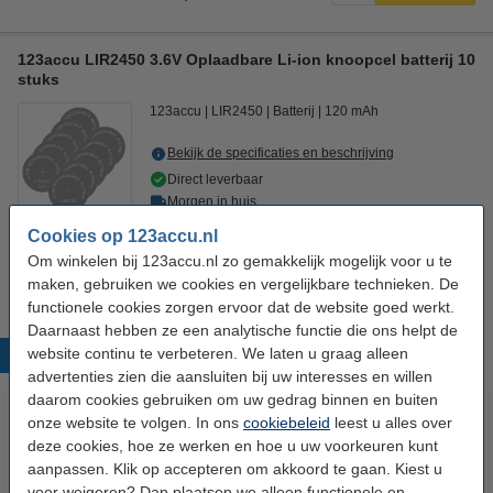
123accu LIR2450 3.6V Oplaadbare Li-ion knoopcel batterij 10
stuks
123accu
LIR2450
Batterij
120 mAh
Bekijk de specificaties en beschrijving
Direct leverbaar
Morgen in huis
€ 34,95
Cookies op 123accu.nl
10% korting:
Om winkelen bij 123accu.nl zo gemakkelijk mogelijk voor u te
Bestellen
€ 31,46
maken, gebruiken we cookies en vergelijkbare technieken. De
functionele cookies zorgen ervoor dat de website goed werkt.
Daarnaast hebben ze een analytische functie die ons helpt de
website continu te verbeteren. We laten u graag alleen
Populaire producten
advertenties zien die aansluiten bij uw interesses en willen
daarom cookies gebruiken om uw gedrag binnen en buiten
onze website te volgen. In ons
cookiebeleid
leest u alles over
deze cookies, hoe ze werken en hoe u uw voorkeuren kunt
aanpassen. Klik op accepteren om akkoord te gaan. Kiest u
voor weigeren? Dan plaatsen we alleen functionele en