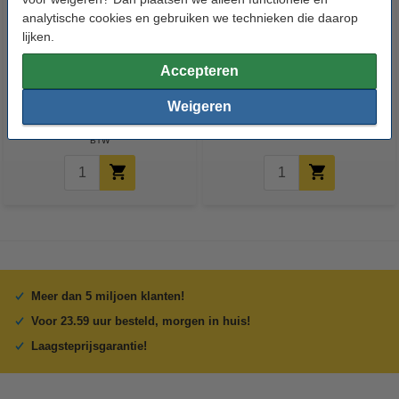
analytische cookies en gebruiken we technieken die daarop
lijken.
123accu Xtreme Power AAA /
123accu Xtreme Power
Accepteren
MN2400 / LR03 alkaline batterij
knoopcellen multipack
24 stuks
Weigeren
€ 14,50
€ 13,05
€ 5,95
€ 5,36
Inclusief 21%
Inclusief 21% BTW
BTW
Meer dan 5 miljoen klanten!
Voor 23.59 uur besteld, morgen in huis!
Laagsteprijsgarantie!