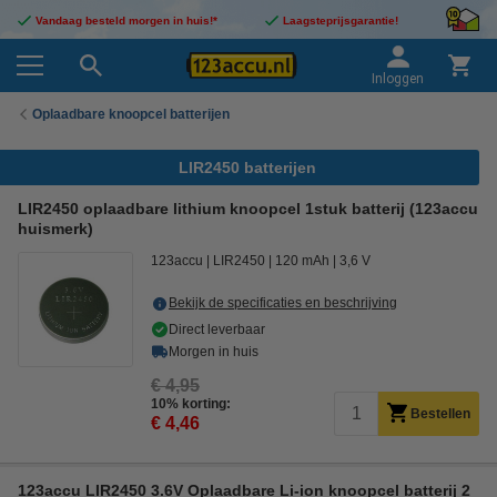
Vandaag besteld morgen in huis!*
Laagsteprijsgarantie!
Inloggen
Oplaadbare knoopcel batterijen
LIR2450 batterijen
LIR2450 oplaadbare lithium knoopcel 1stuk batterij (123accu
huismerk)
123accu
LIR2450
120 mAh
3,6 V
Bekijk de specificaties en beschrijving
Direct leverbaar
Morgen in huis
€ 4,95
10% korting:
Bestellen
€ 4,46
123accu LIR2450 3.6V Oplaadbare Li-ion knoopcel batterij 2