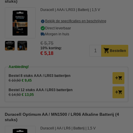
stuks)
Duracell
AAA / LR03
Batterij
1,5 V
Bekijk de specificaties en beschrijving
Direct leverbaar
Morgen in huis
€ 5,75
10% korting:
Bestellen
€ 5,18
Aanbieding!
Bestel 8 stuks AAA / LR03 batterijen
€ 10,50
€ 9,45
Bestel 12 stuks AAA / LR03 batterijen
€ 14,50
€ 13,05
Duracell Optimum AA / MN1500 / LR06 Alkaline Batterij (4
stuks)
Duracell
AA / LR6
Batterij
1,5 V