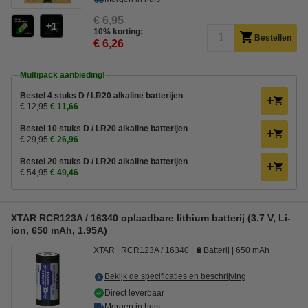
€ 6,95
1
10% korting:
Bestellen
€ 6,26
Multipack aanbieding!
Bestel 4 stuks D / LR20 alkaline batterijen
€ 12,95
€ 11,66
Bestel 10 stuks D / LR20 alkaline batterijen
€ 29,95
€ 26,96
Bestel 20 stuks D / LR20 alkaline batterijen
€ 54,95
€ 49,46
XTAR RCR123A / 16340 oplaadbare lithium batterij (3.7 V, Li-
ion, 650 mAh, 1.95A)
XTAR
RCR123A / 16340
🔋Batterij
650 mAh
Bekijk de specificaties en beschrijving
Direct leverbaar
Morgen in huis