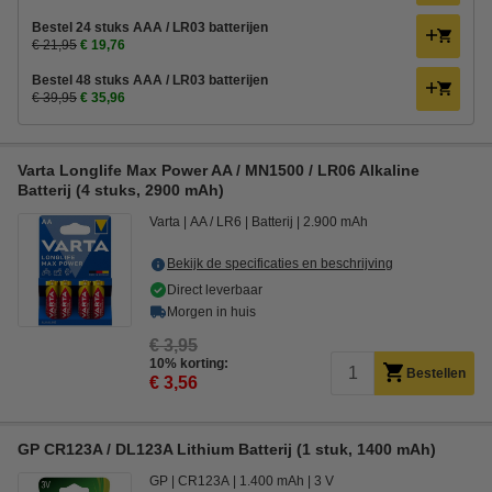
Bestel 24 stuks AAA / LR03 batterijen
€ 21,95
€ 19,76
Bestel 48 stuks AAA / LR03 batterijen
€ 39,95
€ 35,96
Varta Longlife Max Power AA / MN1500 / LR06 Alkaline
Batterij (4 stuks, 2900 mAh)
Varta
AA / LR6
Batterij
2.900 mAh
Bekijk de specificaties en beschrijving
Direct leverbaar
Morgen in huis
€ 3,95
10% korting:
Bestellen
€ 3,56
GP CR123A / DL123A Lithium Batterij (1 stuk, 1400 mAh)
GP
CR123A
1.400 mAh
3 V