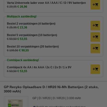
Varta Universele lader voor AA / AAA / C / D / 9V batterijen
€ 29,95
€ 26,96
Multipack aanbieding!
Bestel 2 verpakkingen (4 batterijen)
€ 25,95
€ 23,36
Bestel 5 verpakkingen (10 batterijen)
€ 59,50
€ 53,55
Bestel 10 verpakkingen (20 batterijen)
€ 109,50
€ 98,55
Combipack aanbieding!
Combipack 4x AA / 4x AAA / 2x C / 2x D / 1 x 9V
€ 59,50
€ 53,55
GP Recyko Oplaadbare D / HR20 Ni-Mh Batterijen (2 stuks,
3000 mAh)
GP
D / HR20
D / HR20
3.000 mAh