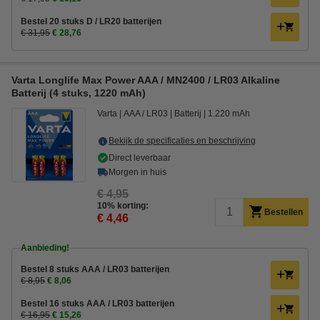
Bestel 20 stuks D / LR20 batterijen
€ 31,95
€ 28,76
Varta Longlife Max Power AAA / MN2400 / LR03 Alkaline
Batterij (4 stuks, 1220 mAh)
Varta
AAA / LR03
Batterij
1.220 mAh
Bekijk de specificaties en beschrijving
Direct leverbaar
Morgen in huis
€ 4,95
10% korting:
Bestellen
€ 4,46
Aanbieding!
Bestel 8 stuks AAA / LR03 batterijen
€ 8,95
€ 8,06
Bestel 16 stuks AAA / LR03 batterijen
€ 16,95
€ 15,26