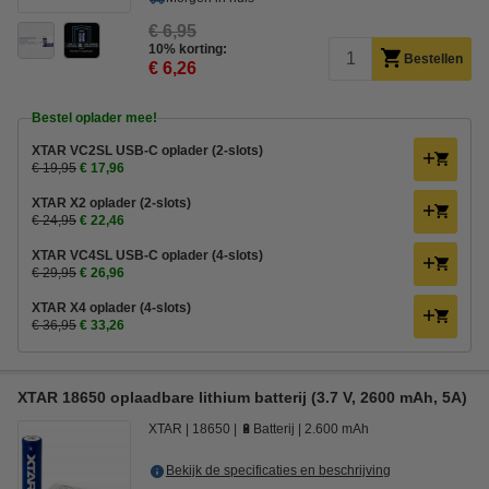
€ 6,95
10% korting:
Bestellen
€ 6,26
Bestel oplader mee!
XTAR VC2SL USB-C oplader (2-slots)
€ 19,95
€ 17,96
XTAR X2 oplader (2-slots)
€ 24,95
€ 22,46
XTAR VC4SL USB-C oplader (4-slots)
€ 29,95
€ 26,96
XTAR X4 oplader (4-slots)
€ 36,95
€ 33,26
XTAR 18650 oplaadbare lithium batterij (3.7 V, 2600 mAh, 5A)
XTAR
18650
🔋Batterij
2.600 mAh
Bekijk de specificaties en beschrijving