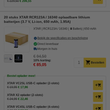
€ 229,50
€ 206,55
20 stuks XTAR RCR123A / 16340 oplaadbare lithium
batterijen (3.7 V, Li-ion, 650 mAh, 1.95A)
XTAR
RCR123A / 16340
🔋Batterij
650 mAh
Bekijk de specificaties en beschrijving
Direct leverbaar
Morgen in huis
€ 94,50
10% korting:
Bestellen
€ 85,05
Bestel oplader mee!
XTAR VC2SL USB-C oplader (2-slots)
€ 19,95
€ 17,96
XTAR X2 oplader (2-slots)
€ 24,95
€ 22,46
XTAR VC4SL USB-C oplader (4-slots)