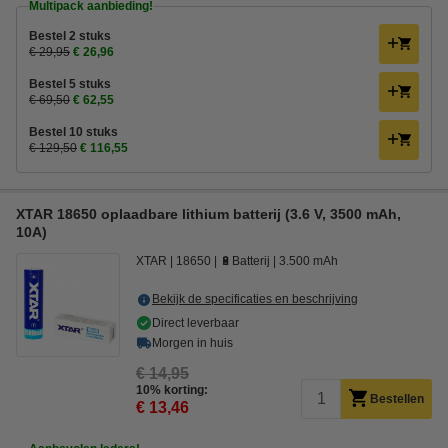
Multipack aanbieding!
Bestel 2 stuks
€ 29,95
€ 26,96
Bestel 5 stuks
€ 69,50
€ 62,55
Bestel 10 stuks
€ 129,50
€ 116,55
XTAR 18650 oplaadbare lithium batterij (3.6 V, 3500 mAh,
10A)
XTAR
18650
🔋Batterij
3.500 mAh
Bekijk de specificaties en beschrijving
Direct leverbaar
Morgen in huis
€ 14,95
10% korting:
Bestellen
€ 13,46