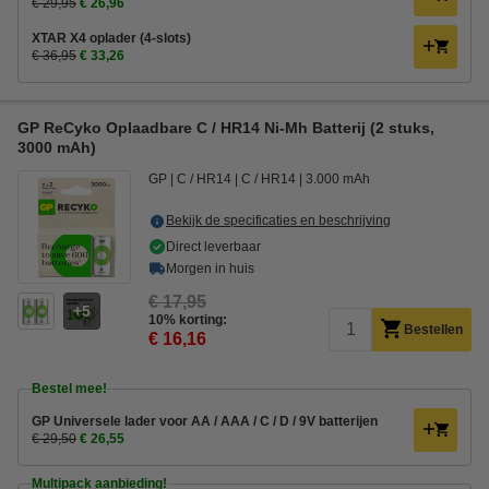
€ 29,95
€ 26,96
XTAR X4 oplader (4-slots)
€ 36,95
€ 33,26
GP ReCyko Oplaadbare C / HR14 Ni-Mh Batterij (2 stuks,
3000 mAh)
GP
C / HR14
C / HR14
3.000 mAh
Bekijk de specificaties en beschrijving
Direct leverbaar
Morgen in huis
€ 17,95
5
10% korting:
Bestellen
€ 16,16
Bestel mee!
GP Universele lader voor AA / AAA / C / D / 9V batterijen
€ 29,50
€ 26,55
Multipack aanbieding!