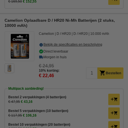
€ 169,50
€ 152,55
Camelion Oplaadbare D / HR20 Ni-Mh Batterijen (2 stuks,
10000 mAh)
Camelion
D / HR20
D / HR20
10.000 mAh
Bekijk de specificaties en beschrijving
Direct leverbaar
Morgen in huis
€ 24,95
10% korting:
Bestellen
€ 22,46
Multipack aanbieding!
Bestel 2 verpakkingen (4 batterijen)
€ 47,95
€ 43,16
Bestel 5 verpakkingen (10 batterijen)
€ 117,95
€ 106,16
Bestel 10 verpakkingen (20 batterijen)