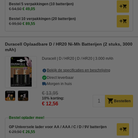
Bestel 5 verpakkingen (10 batterijen)
€ 54,50
€ 49,05
Bestel 10 verpakkingen (20 batterijen)
€ 99,50
€ 89,55
Duracell Oplaadbare D / HR20 Ni-Mh Batterijen (2 stuks, 3000
mAh)
Duracell
D / HR20
D / HR20
3.000 mAh
Bekijk de specificaties en beschrijving
Direct leverbaar
Morgen in huis
€ 13,95
2
10% korting:
Bestellen
€ 12,56
Bestel oplader mee!
GP Universele lader voor AA / AAA / C / D / 9V batterijen
€ 29,50
€ 26,55