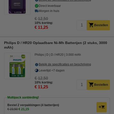
Direct leverbaar
Morgen in huis
€ 12,50
10% korting:
Bestellen
€ 11,25
Philips D / HR20 Oplaadbare Ni-Mh Batterijen (2 stuks, 3000
mAh)
Philips
D
D / HR20
3.000 mAh
Bekijk de specificaties en beschrijving
Levertijd <7 dagen
€ 12,50
10% korting:
Bestellen
€ 11,25
Multipack aanbieding!
Bestel 2 verpakkingen (4 batterijen)
€ 23,50
€ 21,15