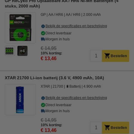
GP ReCyko Pro Oplaadbare AA / HR6 Ni-Mh Batterijen (4
stuks, 2000 mAh)
GP
AA / HR6
AA / HR6
2.000 mAh
Bekijk de specificaties en beschrijving
Direct leverbaar
Morgen in huis
€ 14,95
4
10% korting:
Bestellen
€ 13,46
XTAR 21700 Li-ion batterij (3.6 V, 4900 mAh, 10A)
XTAR
21700
🔋Batterij
4.900 mAh
Bekijk de specificaties en beschrijving
Direct leverbaar
Morgen in huis
€ 14,95
10% korting:
Bestellen
€ 13,46