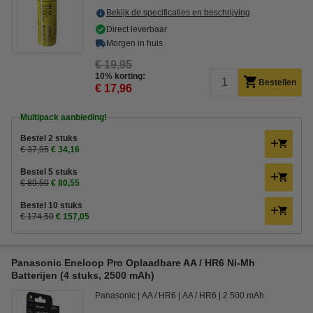
Bekijk de specificaties en beschrijving
Direct leverbaar
Morgen in huis
€ 19,95
10% korting:
Bestellen
€ 17,96
Multipack aanbieding!
Bestel 2 stuks
€ 37,95
€ 34,16
Bestel 5 stuks
€ 89,50
€ 80,55
Bestel 10 stuks
€ 174,50
€ 157,05
Panasonic Eneloop Pro Oplaadbare AA / HR6 Ni-Mh
Batterijen (4 stuks, 2500 mAh)
Panasonic
AA / HR6
AA / HR6
2.500 mAh