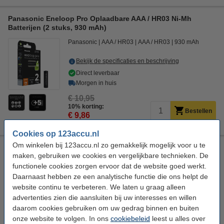
Panasonic Eneloop Pro Oplaadbare AAA / HR03 Ni-Mh
Batterijen (2 stuks, 930 mAh)
Panasonic
AAA / HR03
AAA / HR03
930 mAh
Bekijk de specificaties en beschrijving
Direct leverbaar
Morgen in huis
€ 10,95
5
10% korting:
Bestellen
€ 9,86
Cookies op 123accu.nl
Om winkelen bij 123accu.nl zo gemakkelijk mogelijk voor u te
Varta Oplaadbare D / HR20 Ni-Mh Batterijen (2 stuks, 3000
maken, gebruiken we cookies en vergelijkbare technieken. De
mAh)
functionele cookies zorgen ervoor dat de website goed werkt.
Varta
D / HR20
D / HR20
3.000 mAh
Daarnaast hebben ze een analytische functie die ons helpt de
website continu te verbeteren. We laten u graag alleen
Bekijk de specificaties en beschrijving
advertenties zien die aansluiten bij uw interesses en willen
Direct leverbaar
daarom cookies gebruiken om uw gedrag binnen en buiten
Morgen in huis
onze website te volgen. In ons
cookiebeleid
leest u alles over