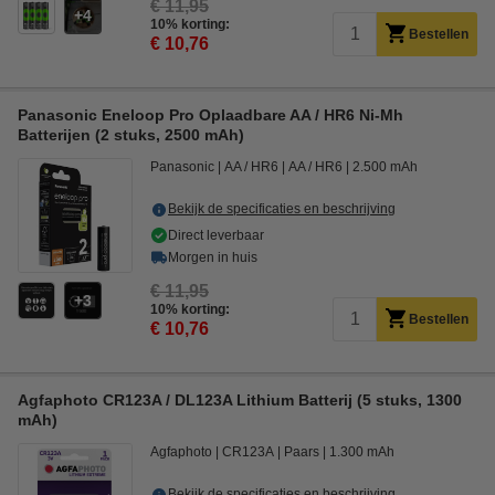
€ 11,95
4
10% korting:
Bestellen
€ 10,76
Panasonic Eneloop Pro Oplaadbare AA / HR6 Ni-Mh
Batterijen (2 stuks, 2500 mAh)
Panasonic
AA / HR6
AA / HR6
2.500 mAh
Bekijk de specificaties en beschrijving
Direct leverbaar
Morgen in huis
€ 11,95
3
10% korting:
Bestellen
€ 10,76
Agfaphoto CR123A / DL123A Lithium Batterij (5 stuks, 1300
mAh)
Agfaphoto
CR123A
Paars
1.300 mAh
Bekijk de specificaties en beschrijving