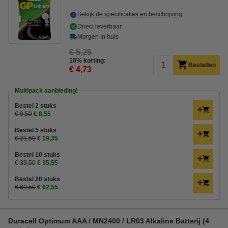
Bekijk de specificaties en beschrijving
Direct leverbaar
Morgen in huis
€ 5,25
10% korting:
Bestellen
€ 4,73
Multipack aanbieding!
Bestel 2 stuks
€ 9,50
€ 8,55
Bestel 5 stuks
€ 21,50
€ 19,35
Bestel 10 stuks
€ 39,50
€ 35,55
Bestel 20 stuks
€ 69,50
€ 62,55
Duracell Optimum AAA / MN2400 / LR03 Alkaline Batterij (4