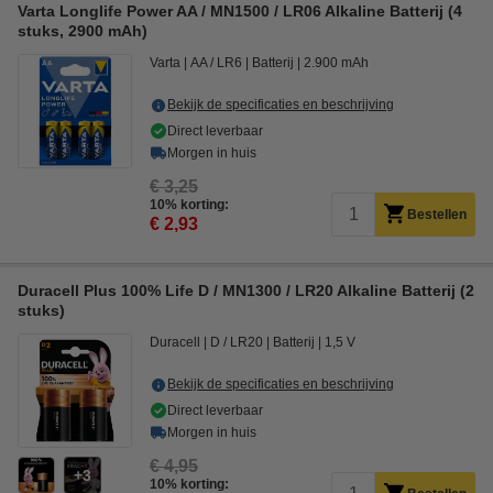
Varta Longlife Power AA / MN1500 / LR06 Alkaline Batterij (4
stuks, 2900 mAh)
Varta
AA / LR6
Batterij
2.900 mAh
Bekijk de specificaties en beschrijving
Direct leverbaar
Morgen in huis
€ 3,25
10% korting:
Bestellen
€ 2,93
Duracell Plus 100% Life D / MN1300 / LR20 Alkaline Batterij (2
stuks)
Duracell
D / LR20
Batterij
1,5 V
Bekijk de specificaties en beschrijving
Direct leverbaar
Morgen in huis
€ 4,95
3
10% korting: