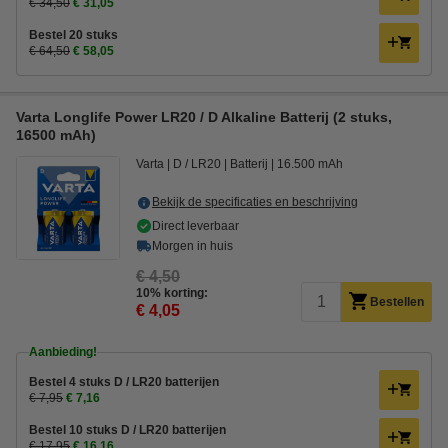
€ 34,50
€ 31,05
Bestel 20 stuks
€ 64,50
€ 58,05
Varta Longlife Power LR20 / D Alkaline Batterij (2 stuks,
16500 mAh)
Varta
D / LR20
Batterij
16.500 mAh
Bekijk de specificaties en beschrijving
Direct leverbaar
Morgen in huis
€ 4,50
10% korting:
Bestellen
€ 4,05
Aanbieding!
Bestel 4 stuks D / LR20 batterijen
€ 7,95
€ 7,16
Bestel 10 stuks D / LR20 batterijen
€ 17,95
€ 16,16