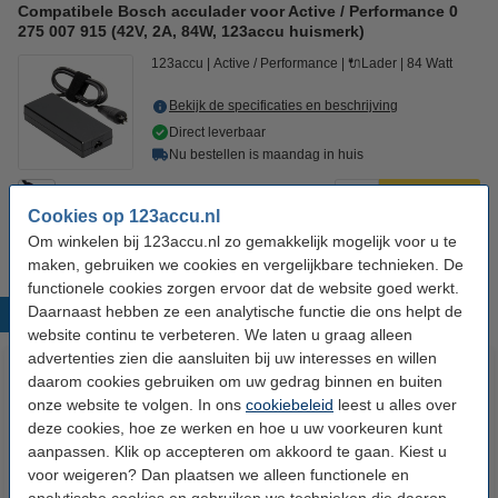
Compatibele Bosch acculader voor Active / Performance 0
275 007 915 (42V, 2A, 84W, 123accu huismerk)
123accu
Active / Performance
🔌Lader
84 Watt
Bekijk de specificaties en beschrijving
Direct leverbaar
Nu bestellen is maandag in huis
€ 58,50
Bestellen
Cookies op 123accu.nl
Om winkelen bij 123accu.nl zo gemakkelijk mogelijk voor u te
maken, gebruiken we cookies en vergelijkbare technieken. De
functionele cookies zorgen ervoor dat de website goed werkt.
Daarnaast hebben ze een analytische functie die ons helpt de
Populaire producten
website continu te verbeteren. We laten u graag alleen
advertenties zien die aansluiten bij uw interesses en willen
daarom cookies gebruiken om uw gedrag binnen en buiten
onze website te volgen. In ons
cookiebeleid
leest u alles over
deze cookies, hoe ze werken en hoe u uw voorkeuren kunt
aanpassen. Klik op accepteren om akkoord te gaan. Kiest u
voor weigeren? Dan plaatsen we alleen functionele en