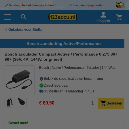
Vandaag besteld morgen in huis!*
Laagsteprijsgarantie!
Inloggen
Opladers voor Stella
Bosch aansluiting Active/Performance
Bosch acculader Compact Active / Performance 0 275 007
907 (36V, 4A, 144W, origineel)
Bosch
Active / Performance
🔌Lader
144 Watt
Bekijk de specificaties en beschrijving
Direct leverbaar
Nu bestellen is maandag in huis
€ 89,50
Bestellen
Bestel mee!