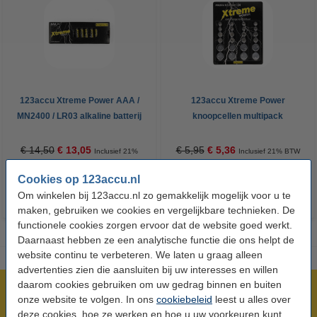
123accu Xtreme Power AAA /
123accu Xtreme Power
MN2400 / LR03 alkaline batterij
knoopcellen multipack
24 stuks
€ 14,50
€ 13,05
€ 5,95
€ 5,36
Inclusief 21%
Inclusief 21% BTW
BTW
Cookies op 123accu.nl
Om winkelen bij 123accu.nl zo gemakkelijk mogelijk voor u te
maken, gebruiken we cookies en vergelijkbare technieken. De
functionele cookies zorgen ervoor dat de website goed werkt.
Daarnaast hebben ze een analytische functie die ons helpt de
website continu te verbeteren. We laten u graag alleen
advertenties zien die aansluiten bij uw interesses en willen
daarom cookies gebruiken om uw gedrag binnen en buiten
Meer dan 5 miljoen klanten!
onze website te volgen. In ons
cookiebeleid
leest u alles over
Voor 23.59 uur besteld, morgen in huis!
deze cookies, hoe ze werken en hoe u uw voorkeuren kunt