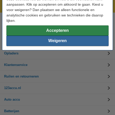
aanpassen. Klik op accepteren om akkoord te gaan. Kiest u
Laagsteprijsgarantie!
voor weigeren? Dan plaatsen we alleen functionele en
analytische cookies en gebruiken we technieken die daarop
lijken.
Hulp nodig? Bel ons op 0294-787125
Op werkdagen van 9.00 tot 17.30 uur
Accepteren
Weigeren
Accu's
Opladers
Klantenservice
Ruilen en retourneren
123accu.nl
Auto accu
Batterijen