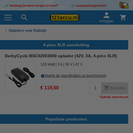
Vandaag besteld morgen in huis!*
Laagsteprijsgarantie!
Inloggen
Opladers voor Raleigh
4-pins XLR aansluiting
DerbyCycle BSC42003000 oplader (42V, 3A, 4-pins XLR)
126 Watt
3 A
36 V
42 V
Bekijk de specificaties en beschrijving
€ 119,50
Bestellen
Tijdelijk uitverkocht
Populaire producten