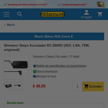
Vandaag besteld morgen in huis!*
Laagsteprijsgarantie!
Inloggen
Marin
Marin Bikes Rift Zone E
Shimano Steps Acculader EC-E6002 (42V, 1.8A, 75W,
origineel)
Shimano
Steps
🔌Lader
75 Watt
Bekijk de specificaties en beschrijving
Direct leverbaar
Morgen in huis
€ 49,95
Bestellen
Bestel mee!