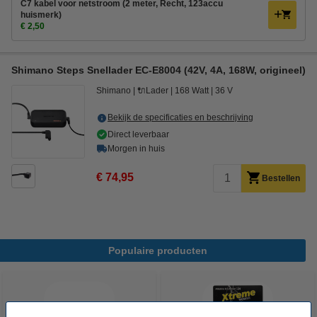
C7 kabel voor netstroom (2 meter, Recht, 123accu
huismerk)
€ 2,50
Shimano Steps Snellader EC-E8004 (42V, 4A, 168W, origineel)
Shimano
🔌Lader
168 Watt
36 V
Bekijk de specificaties en beschrijving
Direct leverbaar
Morgen in huis
€ 74,95
Bestellen
Populaire producten