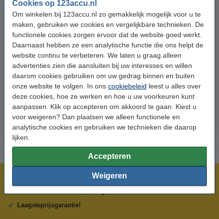
Cookies op 123accu.nl
Om winkelen bij 123accu.nl zo gemakkelijk mogelijk voor u te
maken, gebruiken we cookies en vergelijkbare technieken. De
functionele cookies zorgen ervoor dat de website goed werkt.
Daarnaast hebben ze een analytische functie die ons helpt de
123accu Xtreme Power AAA /
123accu Xtreme Power
website continu te verbeteren. We laten u graag alleen
MN2400 / LR03 alkaline batterij
knoopcellen multipack
advertenties zien die aansluiten bij uw interesses en willen
24 stuks
daarom cookies gebruiken om uw gedrag binnen en buiten
€ 14,50
€ 13,05
€ 5,95
€ 5,36
Inclusief 21%
Inclusief 21% BTW
onze website te volgen. In ons
cookiebeleid
leest u alles over
BTW
deze cookies, hoe ze werken en hoe u uw voorkeuren kunt
aanpassen. Klik op accepteren om akkoord te gaan. Kiest u
voor weigeren? Dan plaatsen we alleen functionele en
analytische cookies en gebruiken we technieken die daarop
lijken.
Accepteren
Weigeren
Meer dan 5 miljoen klanten!
Voor 23.59 uur besteld, morgen in huis!
Laagsteprijsgarantie!