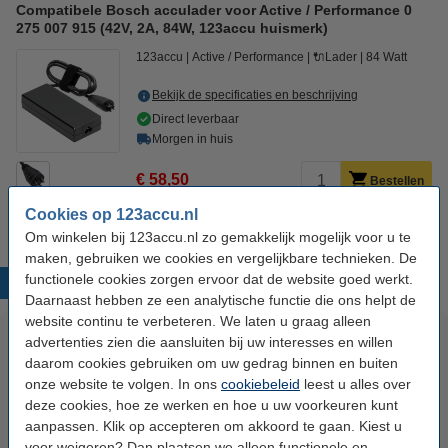
Compatibele Bosch acculader voor Active / Performance 0
275 007 915 (42V, 2A, 84W, 123accu huismerk)
123accu
Active / Performance
🔌Lader
84 Watt
Bekijk de specificaties en beschrijving
Direct leverbaar
Morgen in huis
€ 58,50
Bestellen
Cookies op 123accu.nl
Om winkelen bij 123accu.nl zo gemakkelijk mogelijk voor u te
maken, gebruiken we cookies en vergelijkbare technieken. De
functionele cookies zorgen ervoor dat de website goed werkt.
Populaire producten
Daarnaast hebben ze een analytische functie die ons helpt de
website continu te verbeteren. We laten u graag alleen
advertenties zien die aansluiten bij uw interesses en willen
daarom cookies gebruiken om uw gedrag binnen en buiten
onze website te volgen. In ons
cookiebeleid
leest u alles over
deze cookies, hoe ze werken en hoe u uw voorkeuren kunt
aanpassen. Klik op accepteren om akkoord te gaan. Kiest u
voor weigeren? Dan plaatsen we alleen functionele en