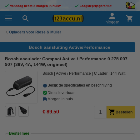
Vandaag besteld morgen in huis!*
Laagsteprijsgarantie!
Inloggen
Opladers voor Riese & Müller
Bosch aansluiting Active/Performance
Bosch acculader Compact Active / Performance 0 275 007
907 (36V, 4A, 144W, origineel)
Bosch
Active / Performance
🔌Lader
144 Watt
Bekijk de specificaties en beschrijving
Direct leverbaar
Morgen in huis
€ 89,50
Bestellen
Bestel mee!