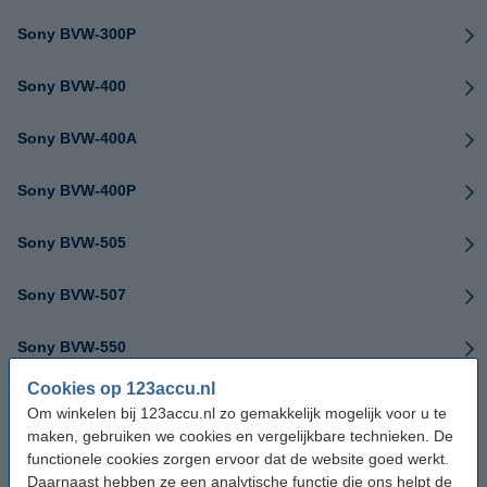
Sony BVW-300P
Sony BVW-400
Sony BVW-400A
Sony BVW-400P
Sony BVW-505
Sony BVW-507
Sony BVW-550
Cookies op 123accu.nl
Sony BVW-570
Om winkelen bij 123accu.nl zo gemakkelijk mogelijk voor u te
maken, gebruiken we cookies en vergelijkbare technieken. De
Sony BVW-590
functionele cookies zorgen ervoor dat de website goed werkt.
Daarnaast hebben ze een analytische functie die ons helpt de