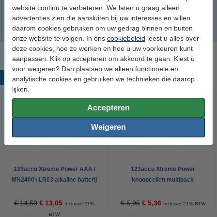
Sony BVW-D600
website continu te verbeteren. We laten u graag alleen
advertenties zien die aansluiten bij uw interesses en willen
daarom cookies gebruiken om uw gedrag binnen en buiten
Sony PDW-D1 BVM-D9H5E
onze website te volgen. In ons
cookiebeleid
leest u alles over
deze cookies, hoe ze werken en hoe u uw voorkeuren kunt
aanpassen. Klik op accepteren om akkoord te gaan. Kiest u
voor weigeren? Dan plaatsen we alleen functionele en
Populaire producten
analytische cookies en gebruiken we technieken die daarop
lijken.
Accepteren
Weigeren
123accu Xtreme Power AAA /
123accu Xtreme Power
MN2400 / LR03 alkaline batterij
knoopcellen multipack
24 stuks
€ 14,50
€ 13,05
€ 5,95
€ 5,36
Inclusief 21%
Inclusief 21% BTW
BTW