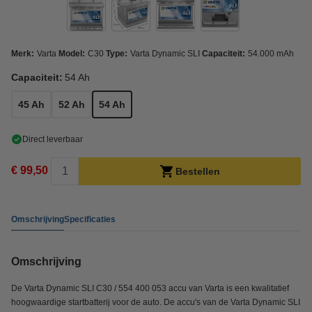
Merk:
Varta
Model:
C30
Type:
Varta Dynamic SLI
Capaciteit:
54.000 mAh
Capaciteit:
54 Ah
45 Ah
52 Ah
54 Ah
Direct leverbaar
€ 99,50
Bestellen
Omschrijving
Specificaties
Omschrijving
De Varta Dynamic SLI C30 / 554 400 053 accu van Varta is een kwalitatief
hoogwaardige startbatterij voor de auto. De accu's van de Varta Dynamic SLI