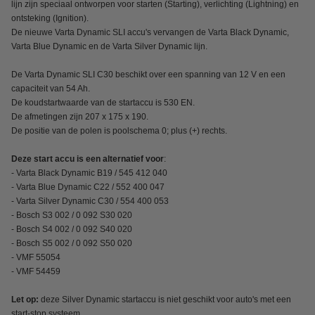
lijn zijn speciaal ontworpen voor starten (Starting), verlichting (Lightning) en
ontsteking (Ignition).
De nieuwe Varta Dynamic SLI accu's vervangen de Varta Black Dynamic,
Varta Blue Dynamic en de Varta Silver Dynamic lijn.
De Varta Dynamic SLI C30 beschikt over een spanning van 12 V en een
capaciteit van 54 Ah.
De koudstartwaarde van de startaccu is 530 EN.
De afmetingen zijn 207 x 175 x 190.
De positie van de polen is poolschema 0; plus (+) rechts.
Deze start accu is een alternatief voor
:
- Varta Black Dynamic B19 / 545 412 040
- Varta Blue Dynamic C22 / 552 400 047
- Varta Silver Dynamic C30 / 554 400 053
- Bosch S3 002 / 0 092 S30 020
- Bosch S4 002 / 0 092 S40 020
- Bosch S5 002 / 0 092 S50 020
- VMF 55054
- VMF 54459
Let op:
deze Silver Dynamic startaccu is niet geschikt voor auto's met een
start-stop systeem.