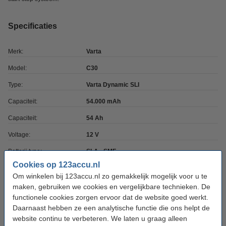
Specificaties
Merk:
Varta
Model:
C30
Type:
Varta Dynamic SLI
Capaciteit:
54.000 mAh
Capaciteit:
54 Ah
Voltage:
12 V
Batterij type:
SLA - SMF
Cookies op 123accu.nl
Afmetingen:
207 x 175 x 190 mm
Om winkelen bij 123accu.nl zo gemakkelijk mogelijk voor u te
Aantal:
1
maken, gebruiken we cookies en vergelijkbare technieken. De
functionele cookies zorgen ervoor dat de website goed werkt.
Bodembevestiging:
B13
Daarnaast hebben ze een analytische functie die ons helpt de
website continu te verbeteren. We laten u graag alleen
Start - Stop:
Nee