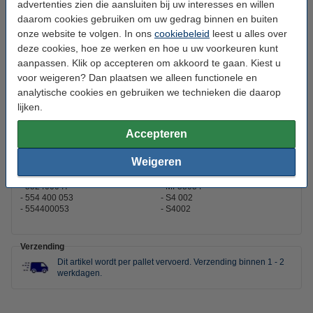
advertenties zien die aansluiten bij uw interesses en willen
Poolschema:
+RL
daarom cookies gebruiken om uw gedrag binnen en buiten
onze website te volgen. In ons
cookiebeleid
leest u alles over
Toepassing:
Starten
deze cookies, hoe ze werken en hoe u uw voorkeuren kunt
Aansluiting:
DIN
aanpassen. Klik op accepteren om akkoord te gaan. Kiest u
voor weigeren? Dan plaatsen we alleen functionele en
analytische cookies en gebruiken we technieken die daarop
Dit product vervangt partnummers:
lijken.
0 092 S40 020
B19
0092S40020
BDA 50
54459
BDA50
Accepteren
545 412 040
C22
545412040
C30
Weigeren
55054
EB500
552 400 047
MF54459
552400047
MF55054
554 400 053
S4 002
554400053
S4002
Verzending
Dit artikel wordt per pallet vervoerd.
Verzending binnen 1 - 2
werkdagen.