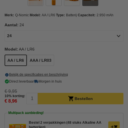
Merk:
Q-Nomic
Model:
AA / LR6
Type:
Batterij
Capaciteit:
2.950 mAh
Aantal:
24
24
Model:
AA / LR6
AA / LR6
AAA / LR03
Bekijk de specificaties en beschrijving
Direct leverbaar
Morgen in huis
€ 9,95
10% korting:
Bestellen
€ 8,96
Multipack aanbieding!
Bestel 2 verpakkingen (48 stuks Alkaline AA
batterijen)