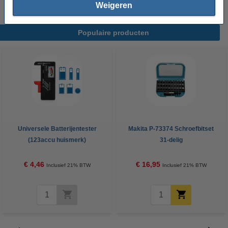
Weigeren
Populaire producten
Universele Batterijentester
Makita P-73374 Schroefbitset
(123accu huismerk)
31-delig
€ 4,46
€ 16,95
Inclusief 21% BTW
Inclusief 21% BTW