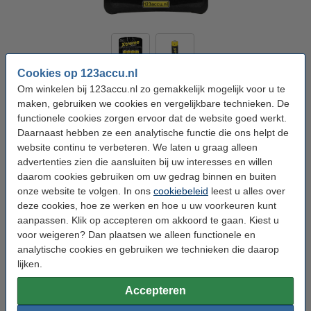
Cookies op 123accu.nl
Om winkelen bij 123accu.nl zo gemakkelijk mogelijk voor u te
Merk:
123accu
Model:
AA / LR6
Type:
Batterij
Voltage:
1,5 V
maken, gebruiken we cookies en vergelijkbare technieken. De
functionele cookies zorgen ervoor dat de website goed werkt.
Aantal:
4
Daarnaast hebben ze een analytische functie die ons helpt de
4
24
72
website continu te verbeteren. We laten u graag alleen
advertenties zien die aansluiten bij uw interesses en willen
daarom cookies gebruiken om uw gedrag binnen en buiten
Model:
AA / LR6
onze website te volgen. In ons
cookiebeleid
leest u alles over
AA / LR6
AAA / LR03
deze cookies, hoe ze werken en hoe u uw voorkeuren kunt
aanpassen. Klik op accepteren om akkoord te gaan. Kiest u
voor weigeren? Dan plaatsen we alleen functionele en
Bekijk de specificaties en beschrijving
analytische cookies en gebruiken we technieken die daarop
Direct leverbaar
Morgen in huis
lijken.
€ 3,95
Accepteren
10% korting:
Bestellen
€ 3,56