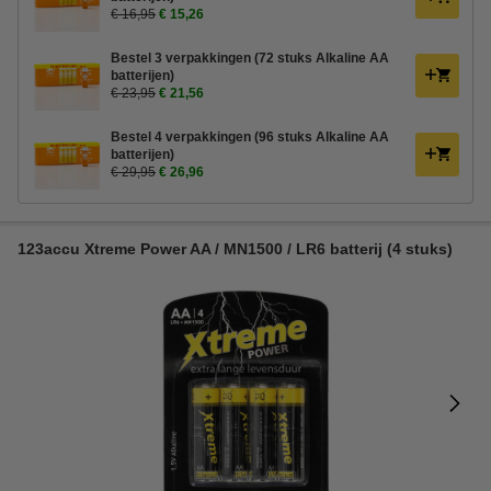
€ 16,95
€ 15,26
Bestel 3 verpakkingen (72 stuks Alkaline AA
batterijen)
€ 23,95
€ 21,56
Bestel 4 verpakkingen (96 stuks Alkaline AA
batterijen)
€ 29,95
€ 26,96
123accu Xtreme Power AA / MN1500 / LR6 batterij (4 stuks)