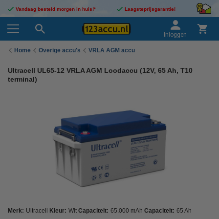
Vandaag besteld morgen in huis!*
Laagsteprijsgarantie!
Inloggen
Home
Overige accu's
VRLA AGM accu
Ultracell UL65-12 VRLA AGM Loodaccu (12V, 65 Ah, T10
terminal)
Merk:
Ultracell
Kleur:
Wit
Capaciteit:
65.000 mAh
Capaciteit:
65 Ah