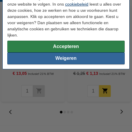
onze website te volgen. In ons
cookiebeleid
leest u alles over
deze cookies, hoe ze werken en hoe u uw voorkeuren kunt
aanpassen. Klik op accepteren om akkoord te gaan. Kiest u
voor weigeren? Dan plaatsen we alleen functionele en
analytische cookies en gebruiken we technieken die daarop
lijken.
Accepteren
123accu Xtreme Power AA /
Varta V364 / SR621SW / SR60
Weigeren
MN1500 / LR6 alkaline batterij
zilveroxide knoopcel batterij 1
(24 stuks, 2900 mAh)
stuk
€ 13,05
€ 1,25
€ 1,13
Inclusief 21% BTW
Inclusief 21% BTW