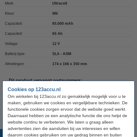
Merk:
Ultracell
Kleur:
Wit
Capaciteit:
65.000 mAh
Capaciteit:
65 Ah
Voltage:
12 V
Batterij type:
SLA - AGM
Afmetingen:
174 x 166 x 350 mm
Dit product vervangt partnummers:
CP65-12L
NP65-12L
Cookies op 123accu.nl
CPR65-12
NSALP12-65T6
DAS12-70
PBQ65-12
Om winkelen bij 123accu.nl zo gemakkelijk mogelijk voor u te
ES65-12
SU70-12
maken, gebruiken we cookies en vergelijkbare technieken. De
LP12-65
UL65-12
functionele cookies zorgen ervoor dat de website goed werkt.
Daarnaast hebben ze een analytische functie die ons helpt de
website continu te verbeteren. We laten u graag alleen
advertenties zien die aansluiten bij uw interesses en willen
Populaire producten
daarom cookies gebruiken om uw gedrag binnen en buiten