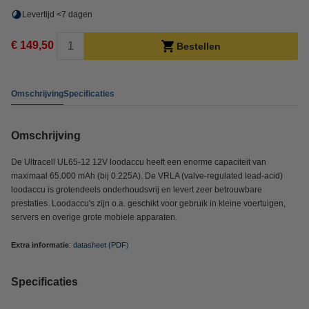
Levertijd <7 dagen
€ 149,50
Bestellen
Omschrijving
Specificaties
Omschrijving
De Ultracell UL65-12 12V loodaccu heeft een enorme capaciteit van
maximaal 65.000 mAh (bij 0.225A). De VRLA (valve-regulated lead-acid)
loodaccu is grotendeels onderhoudsvrij en levert zeer betrouwbare
prestaties. Loodaccu's zijn o.a. geschikt voor gebruik in kleine voertuigen,
servers en overige grote mobiele apparaten.
Extra informatie
:
datasheet (PDF)
Specificaties