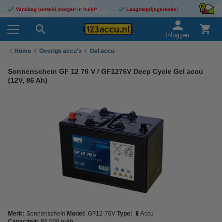
Vandaag besteld morgen in huis!*
Laagsteprijsgarantie!
Inloggen
Home
Overige accu's
Gel accu
Sonnenschein GF 12 76 V / GF1276V Deep Cycle Gel accu
(12V, 86 Ah)
Merk:
Sonnenschein
Model:
GF12-76V
Type:
🔋Accu
Capaciteit:
86.000 mAh