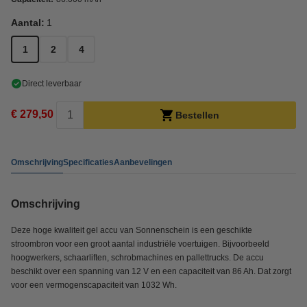
Aantal:
1
1
2
4
Direct leverbaar
€ 279,50
Bestellen
Omschrijving
Specificaties
Aanbevelingen
Omschrijving
Deze hoge kwaliteit gel accu van Sonnenschein is een geschikte
stroombron voor een groot aantal industriële voertuigen. Bijvoorbeeld
hoogwerkers, schaarliften, schrobmachines en pallettrucks. De accu
beschikt over een spanning van 12 V en een capaciteit van 86 Ah. Dat zorgt
voor een vermogenscapaciteit van 1032 Wh.