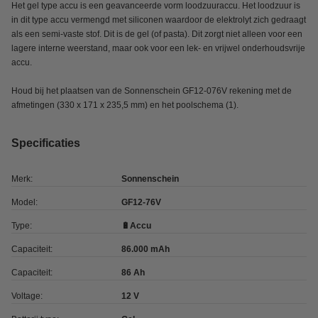
Het gel type accu is een geavanceerde vorm loodzuuraccu. Het loodzuur is
in dit type accu vermengd met siliconen waardoor de elektrolyt zich gedraagt
als een semi-vaste stof. Dit is de gel (of pasta). Dit zorgt niet alleen voor een
lagere interne weerstand, maar ook voor een lek- en vrijwel onderhoudsvrije
accu.
Houd bij het plaatsen van de Sonnenschein GF12-076V rekening met de
afmetingen (330 x 171 x 235,5 mm) en het poolschema (1).
Specificaties
Merk:
Sonnenschein
Model:
GF12-76V
Type:
🔋Accu
Capaciteit:
86.000 mAh
Capaciteit:
86 Ah
Voltage:
12 V