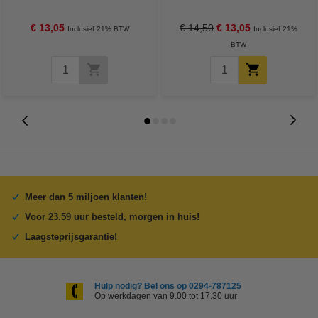
(24 stuks, 2900 mAh)
24 stuks
€ 13,05
€ 14,50
€ 13,05
Inclusief 21% BTW
Inclusief 21%
BTW
Meer dan 5 miljoen klanten!
Voor 23.59 uur besteld, morgen in huis!
Laagsteprijsgarantie!
Hulp nodig? Bel ons op 0294-787125
Op werkdagen van 9.00 tot 17.30 uur