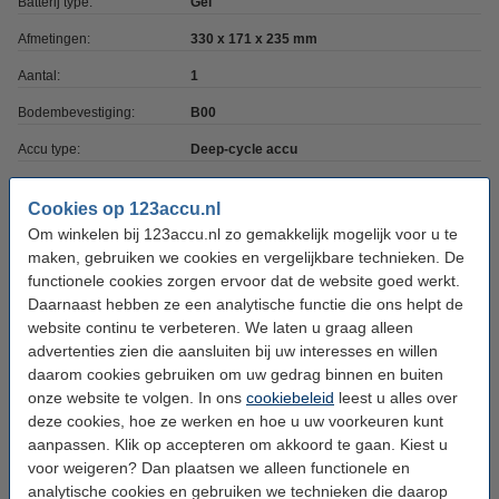
Batterij type:
Gel
Afmetingen:
330 x 171 x 235 mm
Aantal:
1
Bodembevestiging:
B00
Accu type:
Deep-cycle accu
Cookies op 123accu.nl
Meer accu's nodig?
Om winkelen bij 123accu.nl zo gemakkelijk mogelijk voor u te
maken, gebruiken we cookies en vergelijkbare technieken. De
Bestel 2 stuks
€ 549,50
functionele cookies zorgen ervoor dat de website goed werkt.
Daarnaast hebben ze een analytische functie die ons helpt de
website continu te verbeteren. We laten u graag alleen
Bestel 4 stuks
advertenties zien die aansluiten bij uw interesses en willen
€ 1.079,50
daarom cookies gebruiken om uw gedrag binnen en buiten
onze website te volgen. In ons
cookiebeleid
leest u alles over
Dit product vervangt partnummers:
deze cookies, hoe ze werken en hoe u uw voorkeuren kunt
GF 12 76 V
GF1276V
aanpassen. Klik op accepteren om akkoord te gaan. Kiest u
GF12-076V
voor weigeren? Dan plaatsen we alleen functionele en
analytische cookies en gebruiken we technieken die daarop