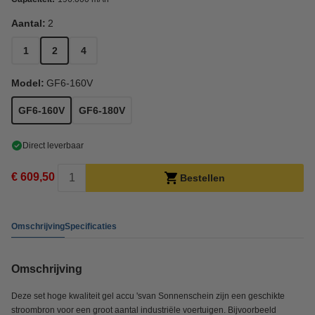
Aantal:
2
1
2
4
Model:
GF6-160V
GF6-160V
GF6-180V
Direct leverbaar
€ 609,50
Bestellen
Omschrijving
Specificaties
Omschrijving
Deze set hoge kwaliteit gel accu 'svan Sonnenschein zijn een geschikte
stroombron voor een groot aantal industriële voertuigen. Bijvoorbeeld