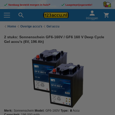
Vandaag besteld morgen in huis!*
Laagsteprijsgarantie!
Inloggen
Home
Overige accu's
Gel accu
2 stuks: Sonnenschein GF6-160V / GF6 160 V Deep Cycle
Gel accu's (6V, 196 Ah)
Merk:
Sonnenschein
Model:
GF6-160V
Type:
🔋Accu
Capaciteit:
196.000 mAh