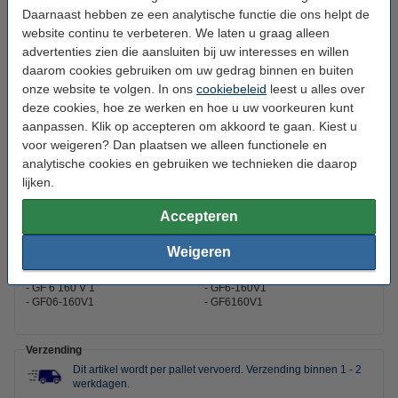
Daarnaast hebben ze een analytische functie die ons helpt de
Capaciteit:
196 Ah
website continu te verbeteren. We laten u graag alleen
Voltage:
6 V
advertenties zien die aansluiten bij uw interesses en willen
daarom cookies gebruiken om uw gedrag binnen en buiten
Batterij type:
Gel
onze website te volgen. In ons
cookiebeleid
leest u alles over
deze cookies, hoe ze werken en hoe u uw voorkeuren kunt
Afmetingen:
244 x 190 x 275 mm
aanpassen. Klik op accepteren om akkoord te gaan. Kiest u
Aantal:
2
voor weigeren? Dan plaatsen we alleen functionele en
analytische cookies en gebruiken we technieken die daarop
Bodembevestiging:
B00
lijken.
Toepassing:
Stroomvoorziening
Accepteren
Accu type:
Deep-cycle accu
Weigeren
Dit product vervangt partnummers:
GF 6 160 V 1
GF6-160V1
GF06-160V1
GF6160V1
Verzending
Dit artikel wordt per pallet vervoerd.
Verzending binnen 1 - 2
werkdagen.