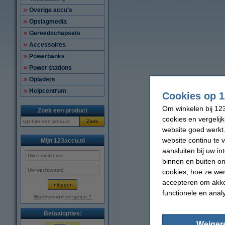
Overige accu's
Opslagmedia
Gereedschapsets
Accessoires
Powerbanks
Power stations
Opladers
Helpcentrum
Cookies op 1
Om winkelen bij 123
Zoek een product
cookies en vergelij
Zoek
website goed werkt.
website continu te 
Mijn 123accu.nl
aansluiten bij uw i
binnen en buiten on
cookies, hoe ze we
accepteren om akko
functionele en anal
Wachtwoord vergeten ?
Betaalopties:
Weiger