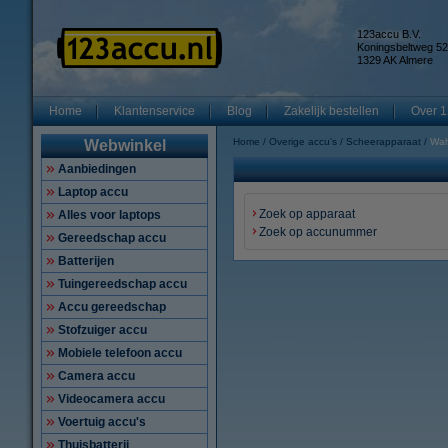
123accu B.V.
Koningsbeltweg 52
1329 AK Almere
Home
Klantenservice
Blog
Zakelijk bestellen
Over 1
Home
Overige accu's
Scheerapparaat
Wah
Webwinkel
Aanbiedingen
Laptop accu
Zoek op apparaat
Alles voor laptops
Zoek op accunummer
Gereedschap accu
Batterijen
Tuingereedschap accu
Accu gereedschap
Stofzuiger accu
Mobiele telefoon accu
Camera accu
Videocamera accu
Voertuig accu's
Thuisbatterij