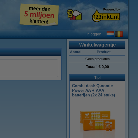
Inloggen
Winkelwagentje
Aantal
Product
Geen producten
Totaal:
€ 0,00
Tip!
Combi deal: Q-nomic
Power AA + AAA
batterijen (2x 24 stuks)