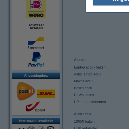
Accu's
Laptop accu / batterij
Asus laptop accu
Verzendopties:
Makita accu
Bosch accu
DeWalt accu
HP laptop schermen
Auto accu
Vertrouwde kwaliteit:
18650 batterij
USB autolader