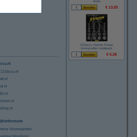
stuks
€ 13,05
123accu Xtreme Power
knoopcellen multipack
€ 5,36
ccu.nl
 123accu.nl
kt.nl
ed.nl
3D.nl
choon.nl
lshop.nl
ijfsinformatie
mene Voorwaarden
swinkel Waarborg