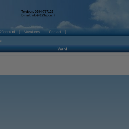
Telefoon: 0294-787125
E-mail:
info@123accu.nl
23accu.nl
Vacatures
Contact
l
Wahl