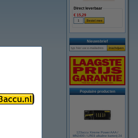
Direct leverbaar
€ 15,29
Nieuwsbrief
Populaire producten
123accu Xtreme Power AAA /
MN2400 / LR03 alkaline batterij 24