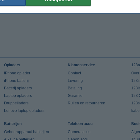
Opladers
Klantenservice
123a
iPhone oplader
Contact
Over
iPhone batterij
Levering
123in
Batterij opladers
Betaling
123l
Laptop opladers
Garantie
123-
Druppelladers
Ruilen en retourneren
123s
Lenovo laptop opladers
kabe
Batterijen
Telefoon accu
Bedr
Gehoorapparaat batterijen
Camera accu
Alge
Alkaline batterijen
Canon accu
Thui