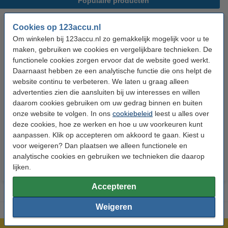
Populaire producten
Cookies op 123accu.nl
Om winkelen bij 123accu.nl zo gemakkelijk mogelijk voor u te
maken, gebruiken we cookies en vergelijkbare technieken. De
functionele cookies zorgen ervoor dat de website goed werkt.
Daarnaast hebben ze een analytische functie die ons helpt de
website continu te verbeteren. We laten u graag alleen
advertenties zien die aansluiten bij uw interesses en willen
123accu Xtreme Power AAA /
123accu Xtreme Power
daarom cookies gebruiken om uw gedrag binnen en buiten
MN2400 / LR03 alkaline batterij
knoopcellen multipack
onze website te volgen. In ons
cookiebeleid
leest u alles over
24 stuks
deze cookies, hoe ze werken en hoe u uw voorkeuren kunt
€ 14,50
€ 13,05
€ 5,95
€ 5,36
Inclusief 21%
Inclusief 21% BTW
aanpassen. Klik op accepteren om akkoord te gaan. Kiest u
voor weigeren? Dan plaatsen we alleen functionele en
BTW
analytische cookies en gebruiken we technieken die daarop
lijken.
Accepteren
Weigeren