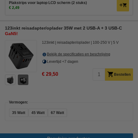
Plakstrips voor laptop LCD scherm (2 stuks)
€ 2,49
123inkt reisadapter/oplader 35W met 2 USB-A + 3 USB-C
GaN5!
123inkt
reisadapter/oplader
100-250 V
5 V
Bekijk de specificaties en beschrijving
Levertijd <7 dagen
€ 29,50
Bestellen
5
Vermogen:
35 Watt
45 Watt
67 Watt