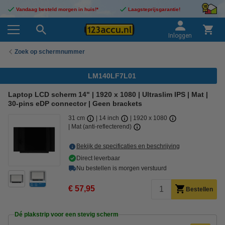
Vandaag besteld morgen in huis!*
Laagsteprijsgarantie!
Inloggen
Zoek op schermnummer
LM140LF7L01
Laptop LCD scherm 14" | 1920 x 1080 | Ultraslim IPS | Mat |
30-pins eDP connector | Geen brackets
31 cm
14 inch
1920 x 1080
Mat (anti-reflecterend)
Bekijk de specificaties en beschrijving
Direct leverbaar
Nu bestellen is morgen verstuurd
€ 57,95
Bestellen
Dé plakstrip voor een stevig scherm