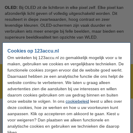
OLED:
Bij OLED zit de lichtbron in elke pixel zelf. Elke pixel kan
afzonderlijk licht geven of volledig uitgeschakeld worden. Dit
resulteert in diepe zwartwaarden, hoog contrast en zeer
levendige kleuren. OLED-schermen zijn vaak duurder en
verbruiken iets meer energie bij felle beelden, maar bieden een
superieure beeldkwaliteit ten opzichte van WLED.
Cookies op 123accu.nl
Om winkelen bij 123accu.nl zo gemakkelijk mogelijk voor u te
maken, gebruiken we cookies en vergelijkbare technieken. De
functionele cookies zorgen ervoor dat de website goed werkt.
Meer dan 5 miljoen klanten!
Daarnaast hebben ze een analytische functie die ons helpt de
Voor 23.59 uur besteld, morgen in huis!
website continu te verbeteren. We laten u graag alleen
advertenties zien die aansluiten bij uw interesses en willen
Laagsteprijsgarantie!
daarom cookies gebruiken om uw gedrag binnen en buiten
onze website te volgen. In ons
cookiebeleid
leest u alles over
deze cookies, hoe ze werken en hoe u uw voorkeuren kunt
Hulp nodig? Bel ons op 0294-787125
aanpassen. Klik op accepteren om akkoord te gaan. Kiest u
Op werkdagen van 9.00 tot 17.30 uur
voor weigeren? Dan plaatsen we alleen functionele en
analytische cookies en gebruiken we technieken die daarop
lijken.
Accu's