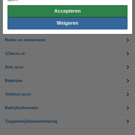
Accepteren
Opladers
Weigeren
Klantenservice
Ruilen en retourneren
123accu.nl
Auto accu
Batterijen
Telefoon accu
Bedrijfsinformatie
Toegankelijkheidsverklaring