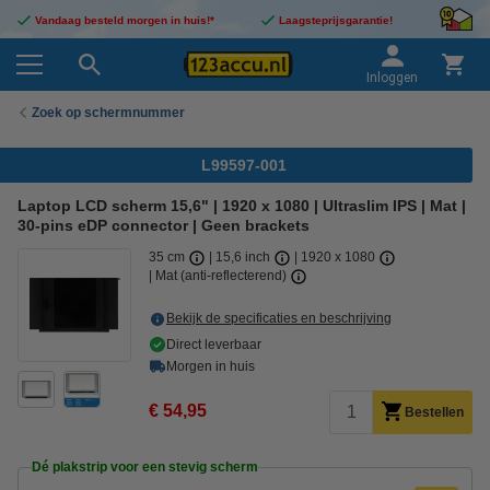
Vandaag besteld morgen in huis!*
Laagsteprijsgarantie!
Inloggen
Zoek op schermnummer
L99597-001
Laptop LCD scherm 15,6" | 1920 x 1080 | Ultraslim IPS | Mat |
30-pins eDP connector | Geen brackets
35 cm
15,6 inch
1920 x 1080
Mat (anti-reflecterend)
Bekijk de specificaties en beschrijving
Direct leverbaar
Morgen in huis
€ 54,95
Bestellen
Dé plakstrip voor een stevig scherm