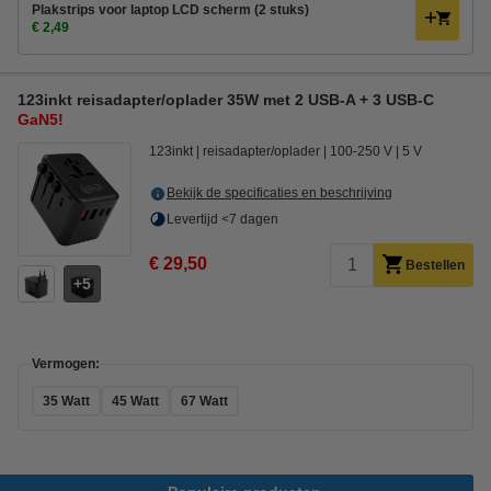
Plakstrips voor laptop LCD scherm (2 stuks)
€ 2,49
123inkt reisadapter/oplader 35W met 2 USB-A + 3 USB-C
GaN5!
123inkt
reisadapter/oplader
100-250 V
5 V
Bekijk de specificaties en beschrijving
Levertijd <7 dagen
€ 29,50
Bestellen
5
Vermogen:
35 Watt
45 Watt
67 Watt