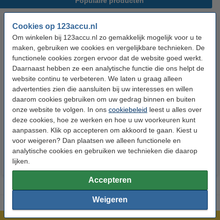
Populaire producten
Cookies op 123accu.nl
Om winkelen bij 123accu.nl zo gemakkelijk mogelijk voor u te
maken, gebruiken we cookies en vergelijkbare technieken. De
functionele cookies zorgen ervoor dat de website goed werkt.
Daarnaast hebben ze een analytische functie die ons helpt de
website continu te verbeteren. We laten u graag alleen
advertenties zien die aansluiten bij uw interesses en willen
123accu Xtreme Power AAA /
123accu Xtreme Power
daarom cookies gebruiken om uw gedrag binnen en buiten
MN2400 / LR03 alkaline batterij
knoopcellen multipack
onze website te volgen. In ons
cookiebeleid
leest u alles over
24 stuks
deze cookies, hoe ze werken en hoe u uw voorkeuren kunt
€ 14,50
€ 13,05
€ 5,95
€ 5,36
Inclusief 21%
Inclusief 21% BTW
aanpassen. Klik op accepteren om akkoord te gaan. Kiest u
voor weigeren? Dan plaatsen we alleen functionele en
BTW
analytische cookies en gebruiken we technieken die daarop
lijken.
Accepteren
Weigeren