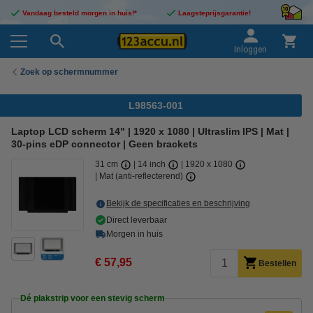
Vandaag besteld morgen in huis!*
Laagsteprijsgarantie!
Inloggen
Zoek op schermnummer
L98563-001
Laptop LCD scherm 14" | 1920 x 1080 | Ultraslim IPS | Mat |
30-pins eDP connector | Geen brackets
31 cm
14 inch
1920 x 1080
Mat (anti-reflecterend)
Bekijk de specificaties en beschrijving
Direct leverbaar
Morgen in huis
€ 57,95
Bestellen
Dé plakstrip voor een stevig scherm