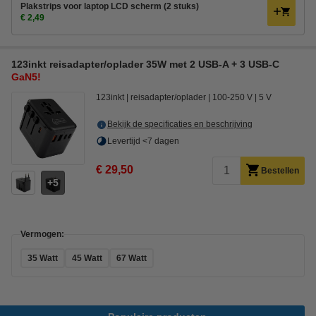
Plakstrips voor laptop LCD scherm (2 stuks)
€ 2,49
123inkt reisadapter/oplader 35W met 2 USB-A + 3 USB-C
GaN5!
123inkt
reisadapter/oplader
100-250 V
5 V
Bekijk de specificaties en beschrijving
Levertijd <7 dagen
€ 29,50
Bestellen
5
Vermogen:
35 Watt
45 Watt
67 Watt