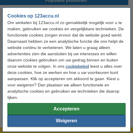
Populaire producten
Cookies op 123accu.nl
Om winkelen bij 123accu.nl zo gemakkelijk mogelijk voor u te
maken, gebruiken we cookies en vergelijkbare technieken. De
functionele cookies zorgen ervoor dat de website goed werkt.
Daarnaast hebben ze een analytische functie die ons helpt de
website continu te verbeteren. We laten u graag alleen
advertenties zien die aansluiten bij uw interesses en willen
123accu Xtreme Power AAA /
123accu Xtreme Power
daarom cookies gebruiken om uw gedrag binnen en buiten
MN2400 / LR03 alkaline batterij
knoopcellen multipack
onze website te volgen. In ons
cookiebeleid
leest u alles over
24 stuks
deze cookies, hoe ze werken en hoe u uw voorkeuren kunt
€ 14,50
€ 13,05
€ 5,95
€ 5,36
Inclusief 21%
Inclusief 21% BTW
aanpassen. Klik op accepteren om akkoord te gaan. Kiest u
voor weigeren? Dan plaatsen we alleen functionele en
BTW
analytische cookies en gebruiken we technieken die daarop
lijken.
Accepteren
Weigeren