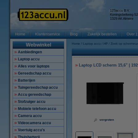
123accu B.V.
Koningsbeltweg 52
1329 AK Almere
Home
Klantenservice
Blog
Zakelijk bestellen
Over 1
Home
Laptop accu
HP
Zoek op schermnu
Webwinkel
Aanbiedingen
Laptop accu
Laptop LCD scherm 15,6" | 1920
Alles voor laptops
Gereedschap accu
Batterijen
Tuingereedschap accu
Accu gereedschap
Stofzuiger accu
Mobiele telefoon accu
Camera accu
vergroten
Videocamera accu
Voertuig accu's
Thuisbatterij