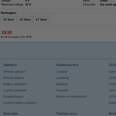
Voltage:
5 V
Kleur:
Zwart
Maximaal voltage:
20 V
Extra info:
Uw oude ap
Vermogen:
35 Watt
45 Watt
67 Watt
€ 29,50
 24,38 Exclusief 21% BTW
Opladers
Klantenservice
123a
iPhone oplader
Contact
Over
iPhone batterij
Levering
123in
Batterij opladers
Betaling
123l
Laptop opladers
Garantie
123-
Druppelladers
Ruilen en retourneren
123s
Lenovo laptop opladers
kabe
Batterijen
Telefoon accu
Bedr