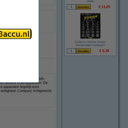
stuks
€ 13,05
123accu Xtreme Power
knoopcellen multipack
€ 5,36
Direct leverbaar
lader. De geavanceerde GaN5-
ets en andere USB-apparaten. De
 apparaten tegelijk kunt
veiligheid. Compact, lichtgewicht