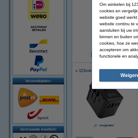
Om winkelen bij 123
cookies en vergelij
website goed werkt.
website continu te 
aansluiten bij uw i
binnen en buiten on
cookies, hoe ze we
accepteren om akko
functionele en anal
€
123inkt reisadapter/oplader 3
Weiger
Verzendopties:
vergroten
Vertrouwde kwaliteit: