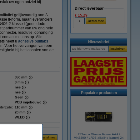
rvlak uw ogen ontziet bij
Direct leverbaar
litatief gelijkwaardig aan A-
€ 15,29
sse II-norm, maar leveranciers
3406-2 klasse I (geen dode
het partnummer van uw originele
 connector, resolutie, ophanging
t contact met ons op. Alle
ts heeft u
adhesive pulltabs
Nieuwsbrief
gen. Voor het vervangen van een
tigheid bij het loshalen van de
350 mm
3 mm
nee
nee
Populaire producten
Geen
PCB ingebouwd
terzijde:
110 mm
20 mm
WLED
123accu Xtreme Power AAA /
MN2400 / LR03 alkaline batterij 24