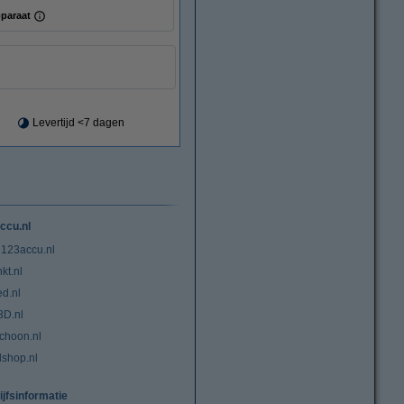
paraat
Levertijd <7 dagen
ccu.nl
 123accu.nl
kt.nl
ed.nl
3D.nl
choon.nl
lshop.nl
ijfsinformatie