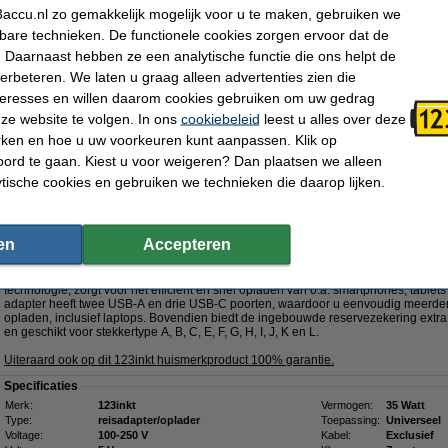
accu.nl zo gemakkelijk mogelijk voor u te maken, gebruiken we
kbare technieken. De functionele cookies zorgen ervoor dat de
Dit product vervangt partnummers:
 Daarnaast hebben ze een analytische functie die ons helpt de
- 0000TN
- 000TN
- 01K1DG
- 035KKP
- 03W9CM
- 056PR6
verbeteren. We laten u graag alleen advertenties zien die
- 05NG4M
- 0F6FJJ
- 0GHW1K
nteresses en willen daarom cookies gebruiken om uw gedrag
- 0JMJGH
-
Klik hier voor meer productcodes
ze website te volgen. In ons
cookiebeleid
leest u alles over deze
rken en hoe u uw voorkeuren kunt aanpassen. Klik op
Nu bestellen is maandag in huis
ord te gaan. Kiest u voor weigeren? Dan plaatsen we alleen
€ 55,95
ytische cookies en gebruiken we technieken die daarop lijken.
 46,24 Exclusief 21% BTW
5W met 2 USB-A + 3 USB-C
GaN5!
en
Accepteren
Omschrijving
Met de 123inkt reisadapter 35W beschikt u over een krachtige en veelzijdige op
technologie, zorgt voor het efficiënt en snel opladen van o.a. smartphones, tabl
adapter heeft twee USB-A en drie USB-C poorten, waardoor u eenvoudig meerdere
opladen, inclusief laptops. Bovendien biedt de ingebouwde reservezekering extra 
en geschikt voor stekkertype A, B, C, E, F, G, H, I, J, K en L.
Uiteraard ook op dit 123inkt huismerkproduct 100% garantie.
Specificaties
Merk:
123inkt
Vermogen:
35 Watt
Type:
reisadapter/oplader
Toepassing:
Universeel
Voltage:
100-250 V
Kabel:
Exclusief