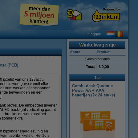
Inloggen
Winkelwagentje
Aantal
Product
Geen producten
rter (PCB)
Totaal:
€ 0,00
Tip!
0 pixels) van ons 123accu
perfecte weergave vanuit elke
Combi deal: Q-nomic
oos kunt werken of ontspannen,
Power AA + AAA
loeiende bewegingen en een
batterijen (2x 24 stuks)
g.
lank profiel. De embedded inverter
 WLED-backlight verlichting garant
non-bracket ontwerp past het
n zonder extra
m bijzonder energiezuinig en
e warmteontwikkeling. Het 16:9