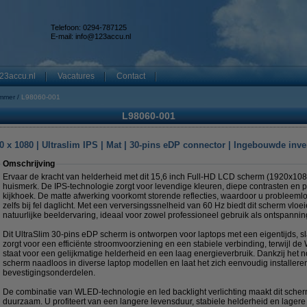
Telefoon: 0294-787125
E-mail:
info@123accu.nl
23accu.nl
Vacatures
Contact
mmer
L98060-001
L98060-001
 x 1080 | Ultraslim IPS | Mat | 30-pins eDP connector | Ingebouwde inve
Omschrijving
Ervaar de kracht van helderheid met dit 15,6 inch Full-HD LCD scherm (1920x108
huismerk. De IPS-technologie zorgt voor levendige kleuren, diepe contrasten en 
kijkhoek. De matte afwerking voorkomt storende reflecties, waardoor u probleeml
zelfs bij fel daglicht. Met een verversingssnelheid van 60 Hz biedt dit scherm v
natuurlijke beeldervaring, ideaal voor zowel professioneel gebruik als ontspannin
Dit UltraSlim 30-pins eDP scherm is ontworpen voor laptops met een eigentijds, s
zorgt voor een efficiënte stroomvoorziening en een stabiele verbinding, terwijl de
staat voor een gelijkmatige helderheid en een laag energieverbruik. Dankzij het 
scherm naadloos in diverse laptop modellen en laat het zich eenvoudig installere
bevestigingsonderdelen.
De combinatie van WLED-technologie en led backlight verlichting maakt dit scher
duurzaam. U profiteert van een langere levensduur, stabiele helderheid en lager