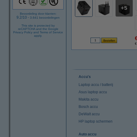
5
Beoordeling door klanten:
9.2
/
10
-
3.641
beoordelingen
This site is protected by
reCAPTCHA and the Google
Privacy Policy
and
Terms of Service
apply.
€
Accu's
Laptop accu / batterij
Asus laptop accu
Makita accu
Bosch accu
DeWalt accu
HP laptop schermen
Auto accu