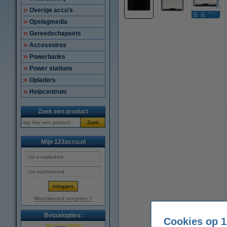
Overige accu's
Opslagmedia
Gereedschapsets
Accessoires
Powerbanks
Power stations
Opladers
Helpcentrum
Zoek een product
Zoek
Mijn 123accu.nl
Wachtwoord vergeten ?
Betaalopties:
Cookies op 1