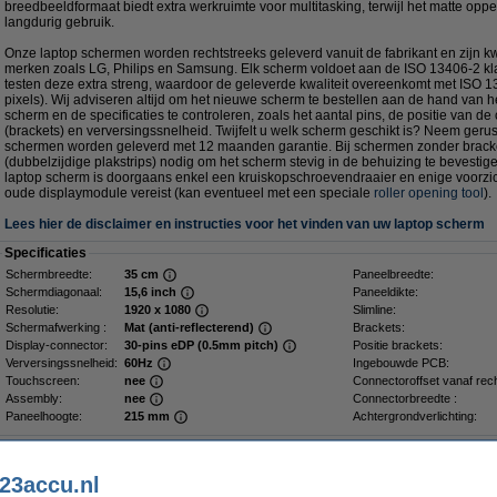
breedbeeldformaat biedt extra werkruimte voor multitasking, terwijl het matte oppe
langdurig gebruik.
Onze laptop schermen worden rechtstreeks geleverd vanuit de fabrikant en zijn kwa
merken zoals LG, Philips en Samsung. Elk scherm voldoet aan de ISO 13406-2 kla
testen deze extra streng, waardoor de geleverde kwaliteit overeenkomt met ISO 1
pixels). Wij adviseren altijd om het nieuwe scherm te bestellen aan de hand van 
scherm en de specificaties te controleren, zoals het aantal pins, de positie van de
(brackets) en verversingssnelheid. Twijfelt u welk scherm geschikt is? Neem gerus
schermen worden geleverd met 12 maanden garantie. Bij schermen zonder bracke
(dubbelzijdige plakstrips) nodig om het scherm stevig in de behuizing te bevesti
laptop scherm is doorgaans enkel een kruiskopschroevendraaier en enige voorzich
oude displaymodule vereist (kan eventueel met een speciale
roller opening tool
).
Lees hier de disclaimer en instructies voor het vinden van uw laptop scherm
Specificaties
Schermbreedte:
35 cm
Paneelbreedte:
Schermdiagonaal:
15,6 inch
Paneeldikte:
Resolutie:
1920 x 1080
Slimline:
Schermafwerking :
Mat (anti-reflecterend)
Brackets:
Display-connector:
30-pins eDP (0.5mm pitch)
Positie brackets:
Verversingssnelheid:
60Hz
Ingebouwde PCB:
Touchscreen:
nee
Connectoroffset vanaf rech
Assembly:
nee
Connectorbreedte :
Paneelhoogte:
215 mm
Achtergrondverlichting:
Dé plakstrip voor een stevig scherm
23accu.nl
Plakstrips voor laptop LCD scherm (2 stuks)
€ 2,49