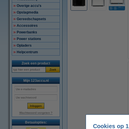
Overige accu's
Opslagmedia
Gereedschapsets
Accessoires
Powerbanks
Power stations
Opladers
Helpcentrum
Zoek een product
Zoek
Mijn 123accu.nl
Wachtwoord vergeten ?
Betaalopties:
Cookies op 1