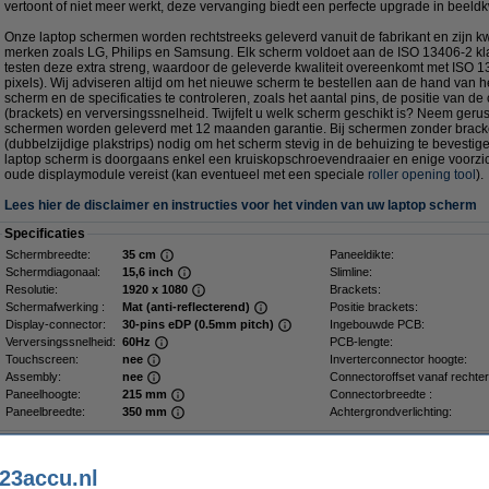
vertoont of niet meer werkt, deze vervanging biedt een perfecte upgrade in beeldkwa
Onze laptop schermen worden rechtstreeks geleverd vanuit de fabrikant en zijn kwa
merken zoals LG, Philips en Samsung. Elk scherm voldoet aan de ISO 13406-2 kla
testen deze extra streng, waardoor de geleverde kwaliteit overeenkomt met ISO 1
pixels). Wij adviseren altijd om het nieuwe scherm te bestellen aan de hand van 
scherm en de specificaties te controleren, zoals het aantal pins, de positie van de
(brackets) en verversingssnelheid. Twijfelt u welk scherm geschikt is? Neem gerus
schermen worden geleverd met 12 maanden garantie. Bij schermen zonder bracke
(dubbelzijdige plakstrips) nodig om het scherm stevig in de behuizing te bevesti
laptop scherm is doorgaans enkel een kruiskopschroevendraaier en enige voorzich
oude displaymodule vereist (kan eventueel met een speciale
roller opening tool
).
Lees hier de disclaimer en instructies voor het vinden van uw laptop scherm
Specificaties
Schermbreedte:
35 cm
Paneeldikte:
Schermdiagonaal:
15,6 inch
Slimline:
Resolutie:
1920 x 1080
Brackets:
Schermafwerking :
Mat (anti-reflecterend)
Positie brackets:
Display-connector:
30-pins eDP (0.5mm pitch)
Ingebouwde PCB:
Verversingssnelheid:
60Hz
PCB-lengte:
Touchscreen:
nee
Inverterconnector hoogte:
Assembly:
nee
Connectoroffset vanaf rechter
Paneelhoogte:
215 mm
Connectorbreedte :
Paneelbreedte:
350 mm
Achtergrondverlichting:
Dé plakstrip voor een stevig scherm
23accu.nl
Plakstrips voor laptop LCD scherm (2 stuks)