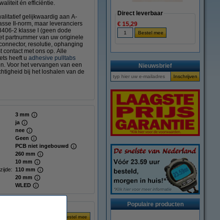
liteit én efficiëntie.
Direct leverbaar
litatief gelijkwaardig aan A-
sse II-norm, maar leveranciers
€ 15,29
3406-2 klasse I (geen dode
het partnummer van uw originele
 connector, resolutie, ophanging
t contact met ons op. Alle
ts heeft u
adhesive pulltabs
gen. Voor het vervangen van een
Nieuwsbrief
tigheid bij het loshalen van de
3 mm
ja
nee
Geen
PCB niet ingebouwd
260 mm
10 mm
zijde:
110 mm
20 mm
WLED
Populaire producten