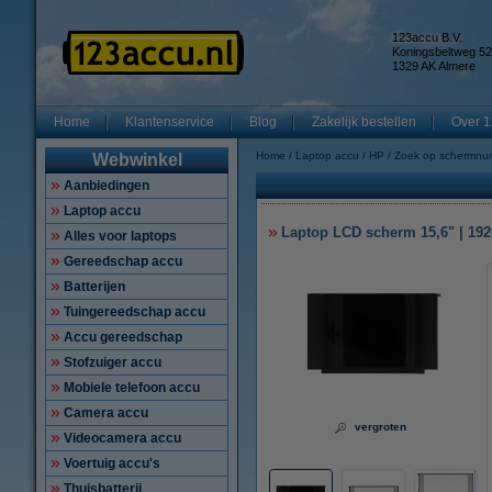
123accu B.V.
Koningsbeltweg 52
1329 AK Almere
Home
Klantenservice
Blog
Zakelijk bestellen
Over 1
Home
Laptop accu
HP
Zoek op schermnu
Webwinkel
Aanbiedingen
Laptop accu
Laptop LCD scherm 15,6" | 1920
Alles voor laptops
Gereedschap accu
Batterijen
Tuingereedschap accu
Accu gereedschap
Stofzuiger accu
Mobiele telefoon accu
Camera accu
vergroten
Videocamera accu
Voertuig accu's
Thuisbatterij