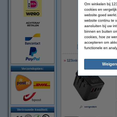
Om winkelen bij 123
cookies en vergelij
website goed werkt.
website continu te 
aansluiten bij uw i
binnen en buiten on
cookies, hoe ze we
accepteren om akko
functionele en anal
€
123inkt reisadapter/oplader 3
Weiger
Verzendopties:
vergroten
Vertrouwde kwaliteit: