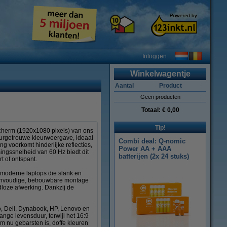
Inloggen
Winkelwagentje
Aantal
Product
Geen producten
Totaal:
€ 0,00
Tip!
scherm (1920x1080 pixels) van ons
uurgetrouwe kleurweergave, ideaal
Combi deal: Q-nomic
ng voorkomt hinderlijke reflecties,
Power AA + AAA
ingssnelheid van 60 Hz biedt dit
batterijen (2x 24 stuks)
t of ontspant.
 moderne laptops die slank en
 eenvoudige, betrouwbare montage
dloze afwerking. Dankzij de
o, Dell, Dynabook, HP, Lenovo en
nge levensduur, terwijl het 16:9
m nu gebarsten is, doffe kleuren