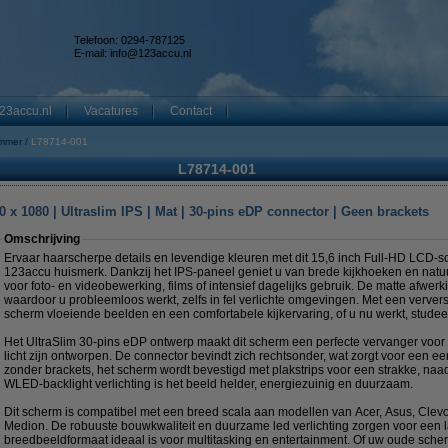
Telefoon: 0294-787125
E-mail:
info@123accu.nl
23accu.nl
Vacatures
Contact
mmer
L78714-001
L78714-001
 x 1080 | Ultraslim IPS | Mat | 30-pins eDP connector | Geen brackets
Omschrijving
Ervaar haarscherpe details en levendige kleuren met dit 15,6 inch Full-HD LCD-
123accu huismerk. Dankzij het IPS-paneel geniet u van brede kijkhoeken en nat
voor foto- en videobewerking, films of intensief dagelijks gebruik. De matte afwerki
waardoor u probleemloos werkt, zelfs in fel verlichte omgevingen. Met een ververs
scherm vloeiende beelden en een comfortabele kijkervaring, of u nu werkt, studeer
Het UltraSlim 30-pins eDP ontwerp maakt dit scherm een perfecte vervanger voor
licht zijn ontworpen. De connector bevindt zich rechtsonder, wat zorgt voor een
zonder brackets, het scherm wordt bevestigd met plakstrips voor een strakke, naa
WLED-backlight verlichting is het beeld helder, energiezuinig en duurzaam.
Dit scherm is compatibel met een breed scala aan modellen van Acer, Asus, Clev
Medion. De robuuste bouwkwaliteit en duurzame led verlichting zorgen voor een la
breedbeeldformaat ideaal is voor multitasking en entertainment. Of uw oude scher