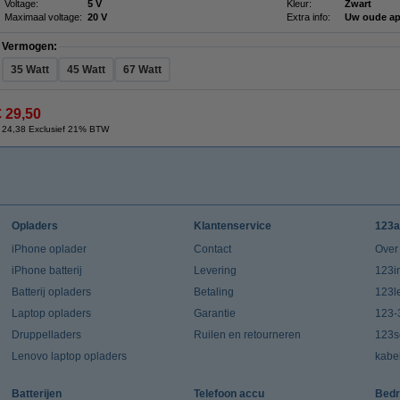
Voltage:
5 V
Kleur:
Zwart
Maximaal voltage:
20 V
Extra info:
Uw oude ap
Vermogen:
35 Watt
45 Watt
67 Watt
€ 29,50
 24,38 Exclusief 21% BTW
Opladers
Klantenservice
123a
iPhone oplader
Contact
Over
iPhone batterij
Levering
123in
Batterij opladers
Betaling
123l
Laptop opladers
Garantie
123-
Druppelladers
Ruilen en retourneren
123s
Lenovo laptop opladers
kabe
Batterijen
Telefoon accu
Bedr