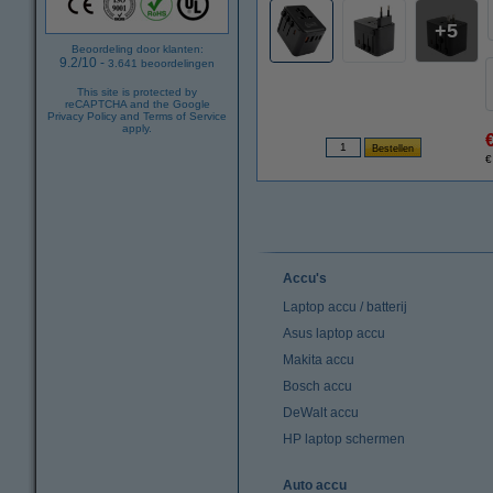
5
Beoordeling door klanten:
9.2
/
10
-
3.641
beoordelingen
This site is protected by
reCAPTCHA and the Google
Privacy Policy
and
Terms of Service
apply.
€
Accu's
Laptop accu / batterij
Asus laptop accu
Makita accu
Bosch accu
DeWalt accu
HP laptop schermen
Auto accu