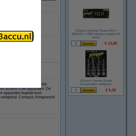
123accu Xtreme Power AAA /
MN2400 / LR03 alkaline batterij 24
stuks
€ 13,05
Direct leverbaar
123accu Xtreme Power
lader. De geavanceerde GaN5-
knoopcellen multipack
ets en andere USB-apparaten. De
€ 5,36
 apparaten tegelijk kunt
veiligheid. Compact, lichtgewicht