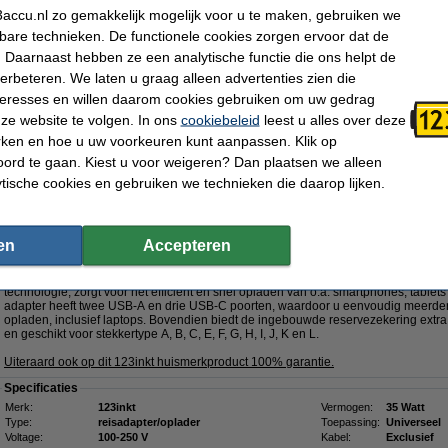
€ 2,49
accu.nl zo gemakkelijk mogelijk voor u te maken, gebruiken we
kbare technieken. De functionele cookies zorgen ervoor dat de
Dit product vervangt partnummers:
 Daarnaast hebben ze een analytische functie die ons helpt de
- 00NY687
- 00NY692
- 01YN132
- 01YN133
- 01YN134
- 02DA366
verbeteren. We laten u graag alleen advertenties zien die
- 02DC347
- 02DC348
- 02DC349
nteresses en willen daarom cookies gebruiken om uw gedrag
- 061FT0
-
Klik hier voor meer productcodes
ze website te volgen. In ons
cookiebeleid
leest u alles over deze
rken en hoe u uw voorkeuren kunt aanpassen. Klik op
Morgen in huis
ord te gaan. Kiest u voor weigeren? Dan plaatsen we alleen
€ 54,95
ytische cookies en gebruiken we technieken die daarop lijken.
 45,41 Exclusief 21% BTW
5W met 2 USB-A + 3 USB-C
GaN5!
en
Accepteren
Omschrijving
Met de 123inkt reisadapter 35W beschikt u over een krachtige en veelzijdige op
technologie, zorgt voor het efficiënt en snel opladen van o.a. smartphones, tabl
adapter heeft twee USB-A en drie USB-C poorten, waardoor u eenvoudig meerdere
opladen, inclusief laptops. Bovendien biedt de ingebouwde reservezekering extra 
en geschikt voor stekkertype A, B, C, E, F, G, H, I, J, K en L.
Uiteraard ook op dit 123inkt huismerkproduct 100% garantie.
Specificaties
Merk:
123inkt
Vermogen:
35 Watt
Type:
reisadapter/oplader
Toepassing:
Universeel
Voltage:
100-250 V
Kabel:
Exclusief