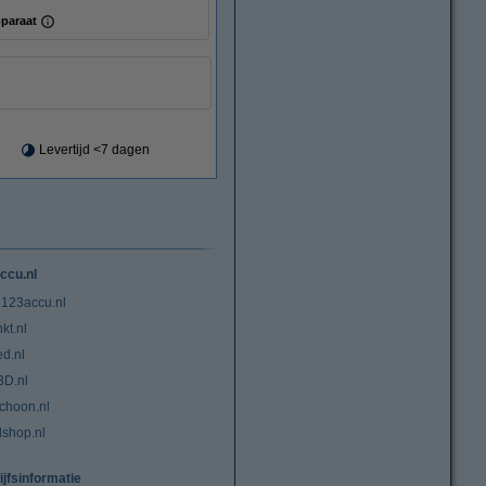
paraat
Levertijd <7 dagen
ccu.nl
 123accu.nl
kt.nl
ed.nl
3D.nl
choon.nl
lshop.nl
ijfsinformatie