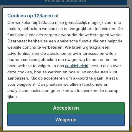
Populaire producten
Cookies op 123accu.nl
Om winkelen bij 123accu.nl zo gemakkelijk mogelijk voor u te
maken, gebruiken we cookies en vergelijkbare technieken. De
functionele cookies zorgen ervoor dat de website goed werkt.
Daarnaast hebben ze een analytische functie die ons helpt de
website continu te verbeteren. We laten u graag alleen
advertenties zien die aansluiten bij uw interesses en willen
123accu Xtreme Power AAA /
123accu Xtreme Power
daarom cookies gebruiken om uw gedrag binnen en buiten
MN2400 / LR03 alkaline batterij
knoopcellen multipack
onze website te volgen. In ons
cookiebeleid
leest u alles over
24 stuks
deze cookies, hoe ze werken en hoe u uw voorkeuren kunt
€ 14,50
€ 5,95
Inclusief 21% BTW
Inclusief 21% BTW
aanpassen. Klik op accepteren om akkoord te gaan. Kiest u
voor weigeren? Dan plaatsen we alleen functionele en
analytische cookies en gebruiken we technieken die daarop
lijken.
Accepteren
Weigeren