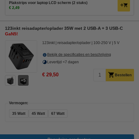
Plakstrips voor laptop LCD scherm (2 stuks)
€ 2,49
123inkt reisadapter/oplader 35W met 2 USB-A + 3 USB-C
GaN5!
123inkt
reisadapter/oplader
100-250 V
5 V
Bekijk de specificaties en beschrijving
Levertijd <7 dagen
€ 29,50
Bestellen
5
Vermogen:
35 Watt
45 Watt
67 Watt