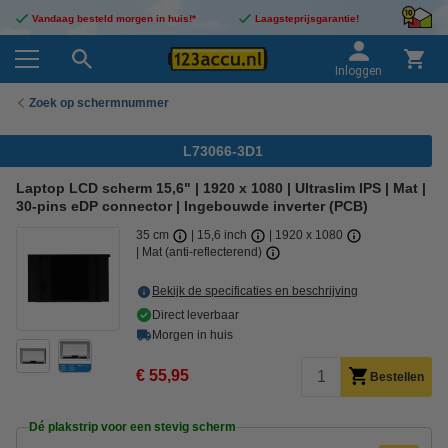
Vandaag besteld morgen in huis!*
Laagsteprijsgarantie!
Inloggen
Zoek op schermnummer
L73066-3D1
Laptop LCD scherm 15,6" | 1920 x 1080 | Ultraslim IPS | Mat |
30-pins eDP connector | Ingebouwde inverter (PCB)
35 cm
15,6 inch
1920 x 1080
Mat (anti-reflecterend)
Bekijk de specificaties en beschrijving
Direct leverbaar
Morgen in huis
€ 55,95
Bestellen
Dé plakstrip voor een stevig scherm