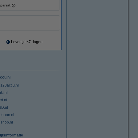
paraat
Levertijd <7 dagen
ccu.nl
 123accu.nl
kt.nl
ed.nl
3D.nl
choon.nl
lshop.nl
ijfsinformatie