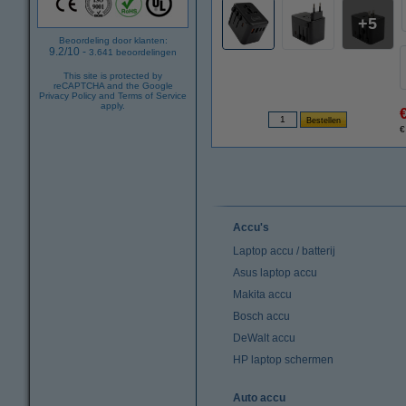
5
Beoordeling door klanten:
9.2
/
10
-
3.641
beoordelingen
This site is protected by
reCAPTCHA and the Google
Privacy Policy
and
Terms of Service
apply.
€
Accu's
Laptop accu / batterij
Asus laptop accu
Makita accu
Bosch accu
DeWalt accu
HP laptop schermen
Auto accu