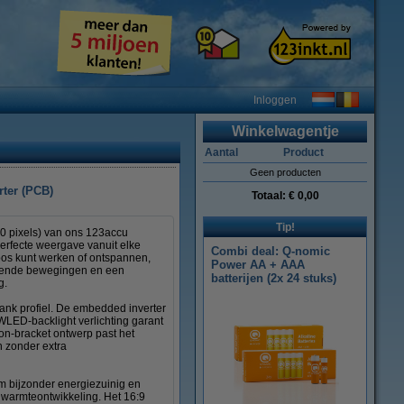
Inloggen
Winkelwagentje
Aantal
Product
Geen producten
rter (PCB)
Totaal:
€ 0,00
Tip!
0 pixels) van ons 123accu
perfecte weergave vanuit elke
Combi deal: Q-nomic
oos kunt werken of ontspannen,
Power AA + AAA
loeiende bewegingen en een
batterijen (2x 24 stuks)
g.
lank profiel. De embedded inverter
 WLED-backlight verlichting garant
non-bracket ontwerp past het
n zonder extra
m bijzonder energiezuinig en
e warmteontwikkeling. Het 16:9