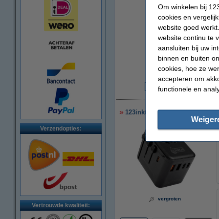
Om winkelen bij 123
cookies en vergelij
website goed werkt.
website continu te 
aansluiten bij uw i
binnen en buiten on
cookies, hoe ze we
accepteren om akko
functionele en anal
€
123inkt reisadapter/oplader 3
Weiger
Verzendopties:
vergroten
Vertrouwde kwaliteit: