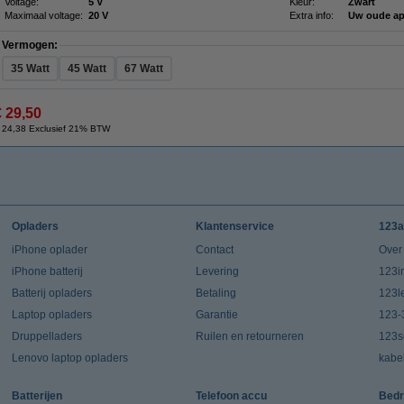
Voltage:
5 V
Kleur:
Zwart
Maximaal voltage:
20 V
Extra info:
Uw oude ap
Vermogen:
35 Watt
45 Watt
67 Watt
€ 29,50
 24,38 Exclusief 21% BTW
Opladers
Klantenservice
123a
iPhone oplader
Contact
Over
iPhone batterij
Levering
123in
Batterij opladers
Betaling
123l
Laptop opladers
Garantie
123-
Druppelladers
Ruilen en retourneren
123s
Lenovo laptop opladers
kabe
Batterijen
Telefoon accu
Bedr