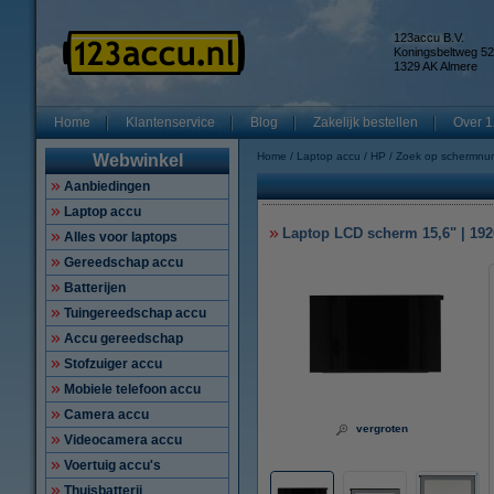
123accu B.V.
Koningsbeltweg 52
1329 AK Almere
Home
Klantenservice
Blog
Zakelijk bestellen
Over 1
Home
Laptop accu
HP
Zoek op schermnu
Webwinkel
Aanbiedingen
Laptop accu
Laptop LCD scherm 15,6" | 1920
Alles voor laptops
Gereedschap accu
Batterijen
Tuingereedschap accu
Accu gereedschap
Stofzuiger accu
Mobiele telefoon accu
Camera accu
vergroten
Videocamera accu
Voertuig accu's
Thuisbatterij