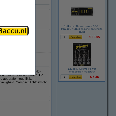
123accu Xtreme Power AAA /
MN2400 / LR03 alkaline batterij 24
stuks
€ 13,05
Direct leverbaar
123accu Xtreme Power
lader. De geavanceerde GaN5-
knoopcellen multipack
ets en andere USB-apparaten. De
€ 5,36
 apparaten tegelijk kunt
veiligheid. Compact, lichtgewicht