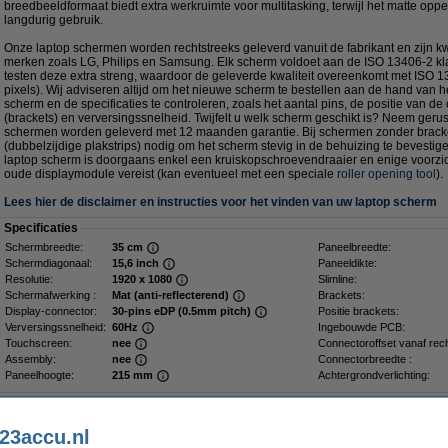
breedbeeldformaat biedt extra werkruimte voor multitasking, terwijl het matte oppe
langdurig gebruik.
Onze laptop schermen worden rechtstreeks geleverd vanuit de fabrikant en zijn kwa
merken zoals LG, Philips en Samsung. Elk scherm voldoet aan de ISO 13406-2 kla
testen deze extra streng, waardoor de geleverde kwaliteit overeenkomt met ISO 1
pixels). Wij adviseren altijd om het nieuwe scherm te bestellen aan de hand van 
scherm en de specificaties te controleren, zoals het aantal pins, de positie van de
(brackets) en verversingssnelheid. Twijfelt u welk scherm geschikt is? Neem gerus
schermen worden geleverd met 12 maanden garantie. Bij schermen zonder bracke
(dubbelzijdige plakstrips) nodig om het scherm stevig in de behuizing te bevesti
laptop scherm is doorgaans enkel een kruiskopschroevendraaier en enige voorzich
oude displaymodule vereist (kan eventueel met een speciale
roller opening tool
).
Lees hier de disclaimer en instructies voor het vinden van uw laptop scherm
Specificaties
Schermbreedte:
35 cm
Paneelbreedte:
Schermdiagonaal:
15,6 inch
Paneeldikte:
Resolutie:
1920 x 1080
Slimline:
Schermafwerking :
Mat (anti-reflecterend)
Brackets:
Display-connector:
30-pins eDP (0.5mm pitch)
Positie brackets:
Verversingssnelheid:
60Hz
Ingebouwde PCB:
Touchscreen:
nee
Connectoroffset vanaf rech
Assembly:
nee
Connectorbreedte :
Paneelhoogte:
215 mm
Achtergrondverlichting:
Dé plakstrip voor een stevig scherm
23accu.nl
Plakstrips voor laptop LCD scherm (2 stuks)
€ 2,49