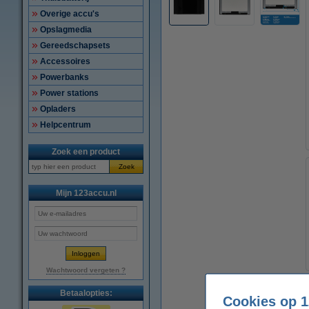
Overige accu's
Opslagmedia
Gereedschapsets
Accessoires
Powerbanks
Power stations
Opladers
Helpcentrum
Zoek een product
Zoek
Mijn 123accu.nl
Wachtwoord vergeten ?
Betaalopties:
Cookies op 1