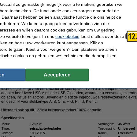
accu.nl zo gemakkelijk mogelijk voor u te maken, gebruiken we
kbare technieken. De functionele cookies zorgen ervoor dat de
Dit product vervangt partnummers:
 Daarnaast hebben ze een analytische functie die ons helpt de
- 0000TN
- 000TN
- 01K1DG
- 035KKP
- 03W9CM
- 056PR6
verbeteren. We laten u graag alleen advertenties zien die
- 05NG4M
- 0F6FJJ
- 0GHW1K
nteresses en willen daarom cookies gebruiken om uw gedrag
- 0JMJGH
-
Klik hier voor meer productcodes
ze website te volgen. In ons
cookiebeleid
leest u alles over deze
rken en hoe u uw voorkeuren kunt aanpassen. Klik op
Morgen in huis
ord te gaan. Kiest u voor weigeren? Dan plaatsen we alleen
€ 55,95
ytische cookies en gebruiken we technieken die daarop lijken.
 46,24 Exclusief 21% BTW
5W met 2 USB-A + 3 USB-C
GaN5!
en
Accepteren
Omschrijving
Met de 123inkt reisadapter 35W beschikt u over een krachtige en veelzijdige op
technologie, zorgt voor het efficiënt en snel opladen van o.a. smartphones, tabl
adapter heeft twee USB-A en drie USB-C poorten, waardoor u eenvoudig meerdere
opladen, inclusief laptops. Bovendien biedt de ingebouwde reservezekering extra 
en geschikt voor stekkertype A, B, C, E, F, G, H, I, J, K en L.
Uiteraard ook op dit 123inkt huismerkproduct 100% garantie.
Specificaties
Merk:
123inkt
Vermogen:
35 Watt
Type:
reisadapter/oplader
Toepassing:
Universeel
Voltage:
100-250 V
Kabel:
Exclusief