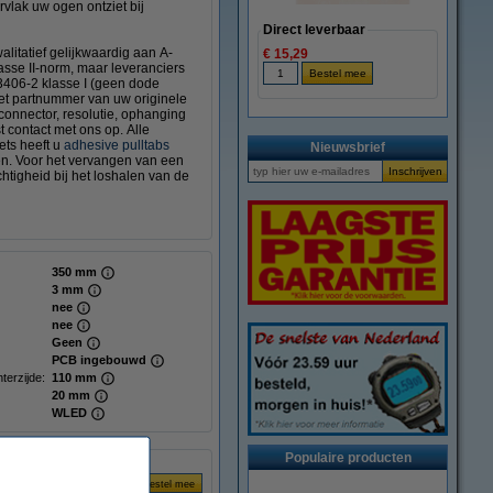
rvlak uw ogen ontziet bij
Direct leverbaar
litatief gelijkwaardig aan A-
€ 15,29
sse II-norm, maar leveranciers
3406-2 klasse I (geen dode
het partnummer van uw originele
 connector, resolutie, ophanging
t contact met ons op. Alle
ts heeft u
adhesive pulltabs
Nieuwsbrief
gen. Voor het vervangen van een
tigheid bij het loshalen van de
350 mm
3 mm
nee
nee
Geen
PCB ingebouwd
terzijde:
110 mm
20 mm
WLED
Populaire producten