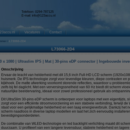
Telefoon: 0294-787125
E-mail:
info@123accu.nl
23accu.nl
Vacatures
Contact
mmer
L73066-2D4
L73066-2D4
 x 1080 | Ultraslim IPS | Mat | 30-pins eDP connector | Ingebouwde inve
Omschrijving
Ervaar de kracht van helderheid met dit 15,6 inch Full-HD LCD scherm (1920x108
huismerk. De IPS-technologie zorgt voor levendige kleuren, diepe contrasten en 
kijkhoek. De matte afwerking voorkomt storende reflecties, waardoor u probleeml
zelfs bij fel daglicht. Met een verversingssnelheid van 60 Hz biedt dit scherm v
natuurlijke beeldervaring, ideaal voor zowel professioneel gebruik als ontspannin
Dit UltraSlim 30-pins eDP scherm is ontworpen voor laptops met een eigentijds, s
zorgt voor een efficiënte stroomvoorziening en een stabiele verbinding, terwijl de
staat voor een gelijkmatige helderheid en een laag energieverbruik. Dankzij het 
scherm naadloos in diverse laptop modellen en laat het zich eenvoudig installere
bevestigingsonderdelen.
De combinatie van WLED-technologie en led backlight verlichting maakt dit scher
duurzaam. U profiteert van een langere levensduur, stabiele helderheid en lager