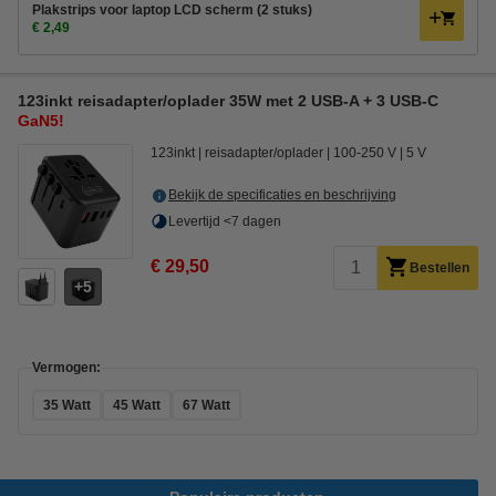
Plakstrips voor laptop LCD scherm (2 stuks)
€ 2,49
123inkt reisadapter/oplader 35W met 2 USB-A + 3 USB-C
GaN5!
123inkt
reisadapter/oplader
100-250 V
5 V
Bekijk de specificaties en beschrijving
Levertijd <7 dagen
€ 29,50
Bestellen
5
Vermogen:
35 Watt
45 Watt
67 Watt