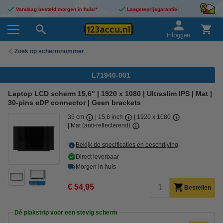
Vandaag besteld morgen in huis!*
Laagsteprijsgarantie!
Inloggen
Zoek op schermnummer
L71940-001
Laptop LCD scherm 15,6" | 1920 x 1080 | Ultraslim IPS | Mat |
30-pins eDP connector | Geen brackets
35 cm
15,6 inch
1920 x 1080
Mat (anti-reflecterend)
Bekijk de specificaties en beschrijving
Direct leverbaar
Morgen in huis
€ 54,95
Bestellen
Dé plakstrip voor een stevig scherm