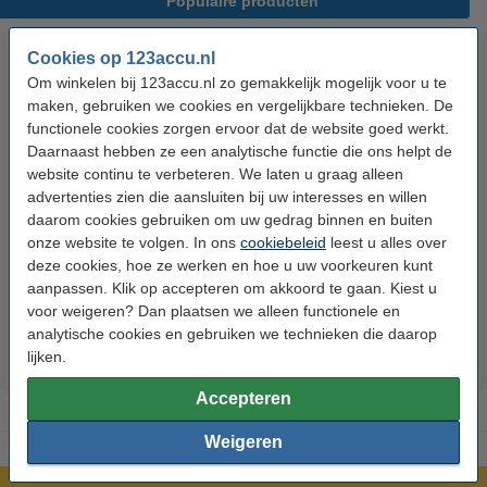
Populaire producten
Cookies op 123accu.nl
Om winkelen bij 123accu.nl zo gemakkelijk mogelijk voor u te
maken, gebruiken we cookies en vergelijkbare technieken. De
functionele cookies zorgen ervoor dat de website goed werkt.
Daarnaast hebben ze een analytische functie die ons helpt de
website continu te verbeteren. We laten u graag alleen
advertenties zien die aansluiten bij uw interesses en willen
123accu Xtreme Power AAA /
123accu Xtreme Power
daarom cookies gebruiken om uw gedrag binnen en buiten
MN2400 / LR03 alkaline batterij
knoopcellen multipack
onze website te volgen. In ons
cookiebeleid
leest u alles over
24 stuks
deze cookies, hoe ze werken en hoe u uw voorkeuren kunt
€ 14,50
€ 13,05
€ 5,95
€ 5,36
Inclusief 21%
Inclusief 21% BTW
aanpassen. Klik op accepteren om akkoord te gaan. Kiest u
voor weigeren? Dan plaatsen we alleen functionele en
BTW
analytische cookies en gebruiken we technieken die daarop
lijken.
Accepteren
Weigeren