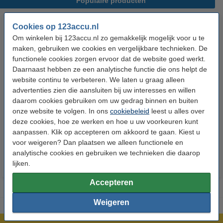
Populaire producten
Cookies op 123accu.nl
Om winkelen bij 123accu.nl zo gemakkelijk mogelijk voor u te
maken, gebruiken we cookies en vergelijkbare technieken. De
functionele cookies zorgen ervoor dat de website goed werkt.
Daarnaast hebben ze een analytische functie die ons helpt de
website continu te verbeteren. We laten u graag alleen
advertenties zien die aansluiten bij uw interesses en willen
123accu Xtreme Power AAA /
123accu Xtreme Power
daarom cookies gebruiken om uw gedrag binnen en buiten
MN2400 / LR03 alkaline batterij
knoopcellen multipack
onze website te volgen. In ons
cookiebeleid
leest u alles over
24 stuks
deze cookies, hoe ze werken en hoe u uw voorkeuren kunt
€ 14,50
€ 13,05
€ 5,95
€ 5,36
Inclusief 21%
Inclusief 21% BTW
aanpassen. Klik op accepteren om akkoord te gaan. Kiest u
voor weigeren? Dan plaatsen we alleen functionele en
BTW
analytische cookies en gebruiken we technieken die daarop
lijken.
Accepteren
Weigeren