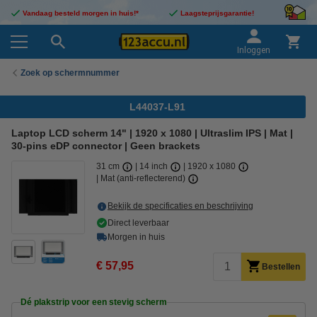
Vandaag besteld morgen in huis!*
Laagsteprijsgarantie!
Inloggen
Zoek op schermnummer
L44037-L91
Laptop LCD scherm 14" | 1920 x 1080 | Ultraslim IPS | Mat |
30-pins eDP connector | Geen brackets
31 cm
14 inch
1920 x 1080
Mat (anti-reflecterend)
Bekijk de specificaties en beschrijving
Direct leverbaar
Morgen in huis
€ 57,95
Bestellen
Dé plakstrip voor een stevig scherm