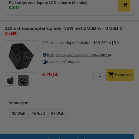
Plakstrips voor laptop LCD scherm (2 stuks)
€ 2,49
123inkt reisadapter/oplader 35W met 2 USB-A + 3 USB-C
GaN5!
123inkt
reisadapter/oplader
100-250 V
5 V
Bekijk de specificaties en beschrijving
Levertijd <7 dagen
€ 29,50
Bestellen
5
Vermogen:
35 Watt
45 Watt
67 Watt