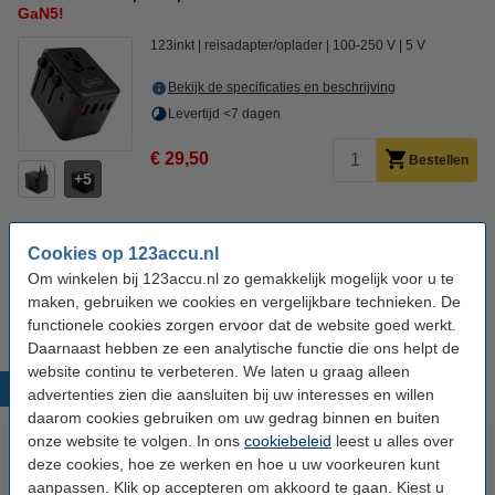
GaN5!
123inkt
reisadapter/oplader
100-250 V
5 V
Bekijk de specificaties en beschrijving
Levertijd <7 dagen
€ 29,50
Bestellen
5
Cookies op 123accu.nl
Vermogen:
Om winkelen bij 123accu.nl zo gemakkelijk mogelijk voor u te
35 Watt
45 Watt
67 Watt
maken, gebruiken we cookies en vergelijkbare technieken. De
functionele cookies zorgen ervoor dat de website goed werkt.
Daarnaast hebben ze een analytische functie die ons helpt de
website continu te verbeteren. We laten u graag alleen
Populaire producten
advertenties zien die aansluiten bij uw interesses en willen
daarom cookies gebruiken om uw gedrag binnen en buiten
onze website te volgen. In ons
cookiebeleid
leest u alles over
deze cookies, hoe ze werken en hoe u uw voorkeuren kunt
aanpassen. Klik op accepteren om akkoord te gaan. Kiest u