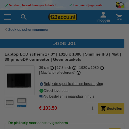
Vandaag besteld morgen in huis!*
Laagsteprijsgarantie!
Inloggen
Zoek op schermnummer
L43245-JG1
Laptop LCD scherm 17,3" | 1920 x 1080 | Slimline IPS | Mat |
30-pins eDP connector | Geen brackets
39 cm
17,3 inch
1920 x 1080
Mat (anti-reflecterend)
Bekijk de specificaties en beschrijving
Direct leverbaar
Nu bestellen is maandag in huis
€ 103,50
Bestellen
Dé plakstrip voor een stevig scherm