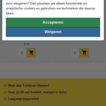
voor weigeren? Dan plaatsen we alleen functionele en
analytische cookies en gebruiken we technieken die daarop
lijken.
Accepteren
123accu Xtreme Power AAA /
123accu Xtreme Power
MN2400 / LR03 alkaline batterij
knoopcellen multipack
Weigeren
24 stuks
€ 14,50
€ 13,05
€ 5,95
€ 5,36
Inclusief 21%
Inclusief 21% BTW
BTW
Meer dan 5 miljoen klanten!
Voor 23.59 uur besteld, morgen in huis!
Laagsteprijsgarantie!