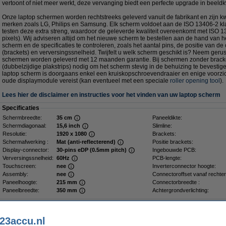
vertoont of niet meer werkt, deze vervanging biedt een perfecte upgrade in beeldkwa
Onze laptop schermen worden rechtstreeks geleverd vanuit de fabrikant en zijn kwa
merken zoals LG, Philips en Samsung. Elk scherm voldoet aan de ISO 13406-2 kla
testen deze extra streng, waardoor de geleverde kwaliteit overeenkomt met ISO 1
pixels). Wij adviseren altijd om het nieuwe scherm te bestellen aan de hand van 
scherm en de specificaties te controleren, zoals het aantal pins, de positie van de
(brackets) en verversingssnelheid. Twijfelt u welk scherm geschikt is? Neem gerus
schermen worden geleverd met 12 maanden garantie. Bij schermen zonder bracke
(dubbelzijdige plakstrips) nodig om het scherm stevig in de behuizing te bevesti
laptop scherm is doorgaans enkel een kruiskopschroevendraaier en enige voorzich
oude displaymodule vereist (kan eventueel met een speciale
roller opening tool
).
Lees hier de disclaimer en instructies voor het vinden van uw laptop scherm
Specificaties
Schermbreedte:
35 cm
Paneeldikte:
Schermdiagonaal:
15,6 inch
Slimline:
Resolutie:
1920 x 1080
Brackets:
Schermafwerking :
Mat (anti-reflecterend)
Positie brackets:
Display-connector:
30-pins eDP (0.5mm pitch)
Ingebouwde PCB:
Verversingssnelheid:
60Hz
PCB-lengte:
Touchscreen:
nee
Inverterconnector hoogte:
Assembly:
nee
Connectoroffset vanaf rechter
Paneelhoogte:
215 mm
Connectorbreedte :
Paneelbreedte:
350 mm
Achtergrondverlichting:
Dé plakstrip voor een stevig scherm
23accu.nl
Plakstrips voor laptop LCD scherm (2 stuks)