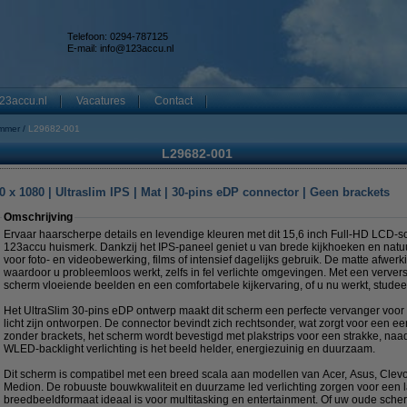
Telefoon: 0294-787125
E-mail:
info@123accu.nl
23accu.nl
Vacatures
Contact
mmer
L29682-001
L29682-001
 x 1080 | Ultraslim IPS | Mat | 30-pins eDP connector | Geen brackets
Omschrijving
Ervaar haarscherpe details en levendige kleuren met dit 15,6 inch Full-HD LCD-
123accu huismerk. Dankzij het IPS-paneel geniet u van brede kijkhoeken en nat
voor foto- en videobewerking, films of intensief dagelijks gebruik. De matte afwerki
waardoor u probleemloos werkt, zelfs in fel verlichte omgevingen. Met een ververs
scherm vloeiende beelden en een comfortabele kijkervaring, of u nu werkt, studeer
Het UltraSlim 30-pins eDP ontwerp maakt dit scherm een perfecte vervanger voor
licht zijn ontworpen. De connector bevindt zich rechtsonder, wat zorgt voor een
zonder brackets, het scherm wordt bevestigd met plakstrips voor een strakke, naa
WLED-backlight verlichting is het beeld helder, energiezuinig en duurzaam.
Dit scherm is compatibel met een breed scala aan modellen van Acer, Asus, Clev
Medion. De robuuste bouwkwaliteit en duurzame led verlichting zorgen voor een la
breedbeeldformaat ideaal is voor multitasking en entertainment. Of uw oude scher