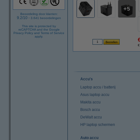
5
Beoordeling door klanten:
9.2
/
10
-
3.641
beoordelingen
This site is protected by
reCAPTCHA and the Google
Privacy Policy
and
Terms of Service
apply.
€
Accu's
Laptop accu / batterij
Asus laptop accu
Makita accu
Bosch accu
DeWalt accu
HP laptop schermen
Auto accu