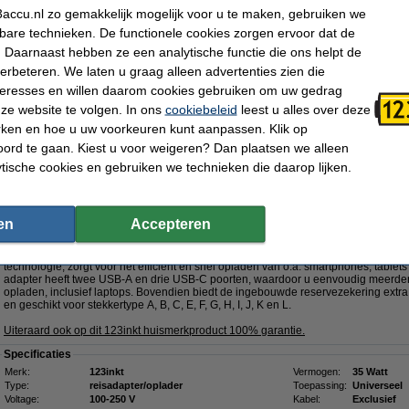
€ 2,49
accu.nl zo gemakkelijk mogelijk voor u te maken, gebruiken we
kbare technieken. De functionele cookies zorgen ervoor dat de
Dit product vervangt partnummers:
 Daarnaast hebben ze een analytische functie die ons helpt de
- 00NY687
- 00NY692
- 01YN132
- 01YN133
- 01YN134
- 02DA366
verbeteren. We laten u graag alleen advertenties zien die
- 02DC347
- 02DC348
- 02DC349
nteresses en willen daarom cookies gebruiken om uw gedrag
- 061FT0
-
Klik hier voor meer productcodes
ze website te volgen. In ons
cookiebeleid
leest u alles over deze
rken en hoe u uw voorkeuren kunt aanpassen. Klik op
Nu bestellen is maandag in huis
ord te gaan. Kiest u voor weigeren? Dan plaatsen we alleen
€ 54,95
ytische cookies en gebruiken we technieken die daarop lijken.
 45,41 Exclusief 21% BTW
5W met 2 USB-A + 3 USB-C
GaN5!
en
Accepteren
Omschrijving
Met de 123inkt reisadapter 35W beschikt u over een krachtige en veelzijdige op
technologie, zorgt voor het efficiënt en snel opladen van o.a. smartphones, tabl
adapter heeft twee USB-A en drie USB-C poorten, waardoor u eenvoudig meerdere
opladen, inclusief laptops. Bovendien biedt de ingebouwde reservezekering extra 
en geschikt voor stekkertype A, B, C, E, F, G, H, I, J, K en L.
Uiteraard ook op dit 123inkt huismerkproduct 100% garantie.
Specificaties
Merk:
123inkt
Vermogen:
35 Watt
Type:
reisadapter/oplader
Toepassing:
Universeel
Voltage:
100-250 V
Kabel:
Exclusief