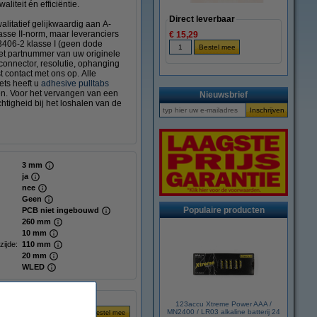
liteit én efficiëntie.
Direct leverbaar
litatief gelijkwaardig aan A-
sse II-norm, maar leveranciers
€ 15,29
3406-2 klasse I (geen dode
het partnummer van uw originele
 connector, resolutie, ophanging
t contact met ons op. Alle
ts heeft u
adhesive pulltabs
gen. Voor het vervangen van een
Nieuwsbrief
tigheid bij het loshalen van de
3 mm
ja
nee
Geen
Populaire producten
PCB niet ingebouwd
260 mm
10 mm
zijde:
110 mm
20 mm
WLED
123accu Xtreme Power AAA /
MN2400 / LR03 alkaline batterij 24