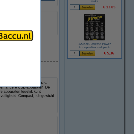
stuks
€ 13,05
123accu Xtreme Power
knoopcellen multipack
€ 5,36
Direct leverbaar
lader. De geavanceerde GaN5-
ets en andere USB-apparaten. De
 apparaten tegelijk kunt
veiligheid. Compact, lichtgewicht