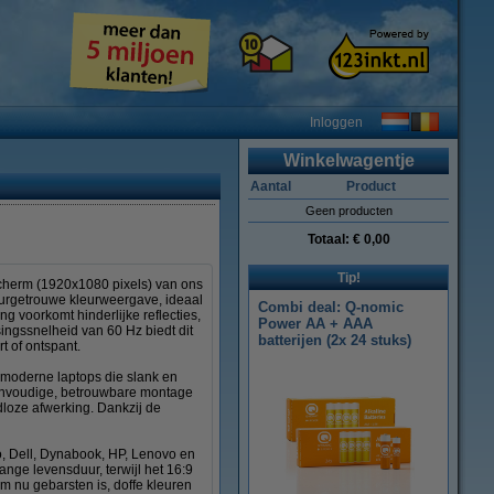
Inloggen
Winkelwagentje
Aantal
Product
Geen producten
Totaal:
€ 0,00
Tip!
scherm (1920x1080 pixels) van ons
uurgetrouwe kleurweergave, ideaal
Combi deal: Q-nomic
ng voorkomt hinderlijke reflecties,
Power AA + AAA
ingssnelheid van 60 Hz biedt dit
batterijen (2x 24 stuks)
t of ontspant.
 moderne laptops die slank en
 eenvoudige, betrouwbare montage
dloze afwerking. Dankzij de
o, Dell, Dynabook, HP, Lenovo en
nge levensduur, terwijl het 16:9
m nu gebarsten is, doffe kleuren