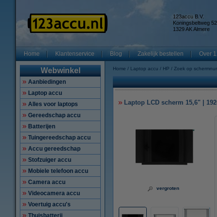
123accu B.V.
Koningsbeltweg 52
1329 AK Almere
Home
Klantenservice
Blog
Zakelijk bestellen
Over 1
Home
Laptop accu
HP
Zoek op schermnu
Webwinkel
Aanbiedingen
Laptop accu
Laptop LCD scherm 15,6" | 1920
Alles voor laptops
Gereedschap accu
Batterijen
Tuingereedschap accu
Accu gereedschap
Stofzuiger accu
Mobiele telefoon accu
Camera accu
vergroten
Videocamera accu
Voertuig accu's
Thuisbatterij