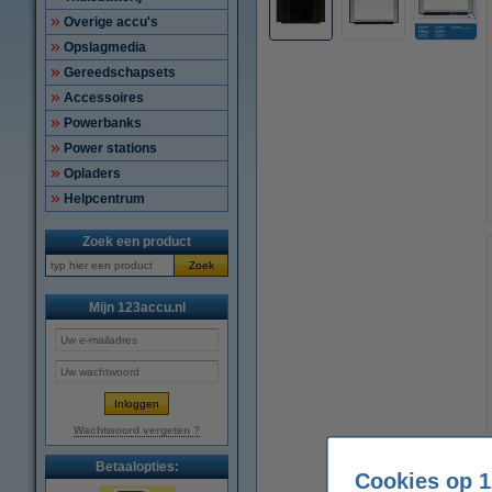
Overige accu's
Opslagmedia
Gereedschapsets
Accessoires
Powerbanks
Power stations
Opladers
Helpcentrum
Zoek een product
Zoek
Mijn 123accu.nl
Wachtwoord vergeten ?
Betaalopties:
Cookies op 1