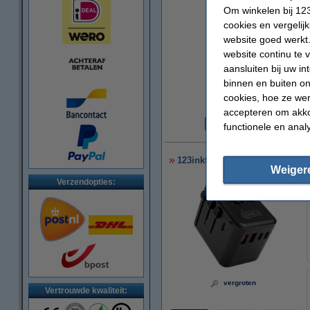
Om winkelen bij 123
cookies en vergelij
website goed werkt.
website continu te 
aansluiten bij uw i
binnen en buiten on
cookies, hoe ze we
accepteren om akko
functionele en anal
€
123inkt reisadapter/oplader 3
Weiger
Verzendopties:
vergroten
Vertrouwde kwaliteit: