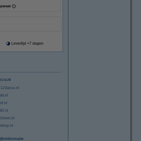
paraat
Levertijd <7 dagen
ccu.nl
 123accu.nl
kt.nl
ed.nl
3D.nl
choon.nl
lshop.nl
ijfsinformatie