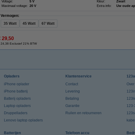
Voltage:
5 V
Kleur:
Zwart
Maximaal voltage:
20 V
Extra info:
Uw oude ap
Vermogen:
35 Watt
45 Watt
67 Watt
€ 29,50
 24,38 Exclusief 21% BTW
Opladers
Klantenservice
123a
iPhone oplader
Contact
Over
iPhone batterij
Levering
123in
Batterij opladers
Betaling
123l
Laptop opladers
Garantie
123-
Druppelladers
Ruilen en retourneren
123s
Lenovo laptop opladers
kabe
Batterijen
Telefoon accu
Bedr