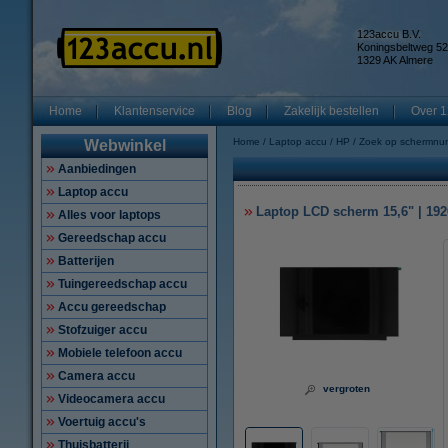
123accu B.V.
Koningsbeltweg 52
1329 AK Almere
Home
Klantenservice
Blog
Zakelijk bestellen
Over 1
Home
Laptop accu
HP
Zoek op schermnu
Webwinkel
Aanbiedingen
Laptop accu
Laptop LCD scherm 15,6" | 1920
Alles voor laptops
Gereedschap accu
Batterijen
Tuingereedschap accu
Accu gereedschap
Stofzuiger accu
Mobiele telefoon accu
Camera accu
vergroten
Videocamera accu
Voertuig accu's
Thuisbatterij