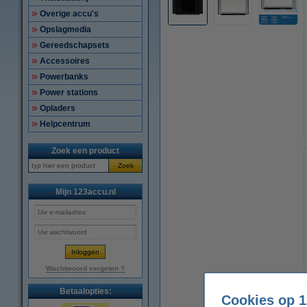
Overige accu's
Opslagmedia
Gereedschapsets
Accessoires
Powerbanks
Power stations
Opladers
Helpcentrum
Zoek een product
Zoek
Mijn 123accu.nl
Wachtwoord vergeten ?
Betaalopties:
Cookies op 1