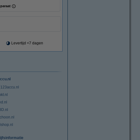
paraat
Levertijd <7 dagen
ccu.nl
 123accu.nl
kt.nl
ed.nl
3D.nl
choon.nl
lshop.nl
ijfsinformatie