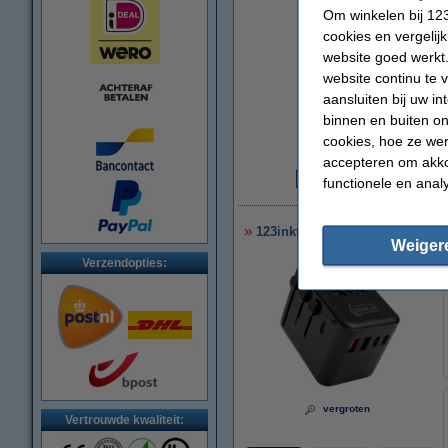
Om winkelen bij 123
cookies en vergelij
website goed werkt.
website continu te 
aansluiten bij uw i
binnen en buiten on
cookies, hoe ze we
accepteren om akko
functionele en anal
€
123inkt reisadapter/oplader 3
Weiger
Verzendopties:
vergroten
Vertrouwde kwaliteit: