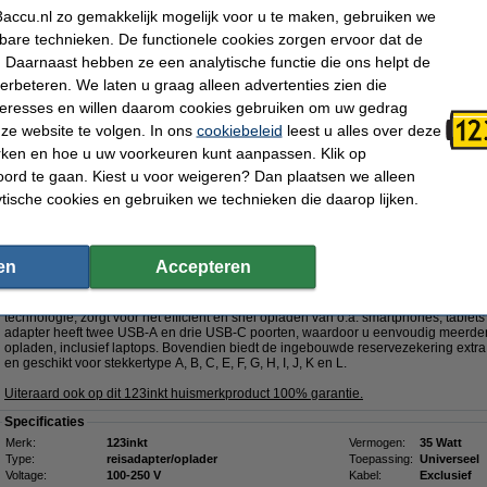
€ 2,49
accu.nl zo gemakkelijk mogelijk voor u te maken, gebruiken we
kbare technieken. De functionele cookies zorgen ervoor dat de
Dit product vervangt partnummers:
 Daarnaast hebben ze een analytische functie die ons helpt de
- 00NY687
- 00NY692
- 01YN132
- 01YN133
- 01YN134
- 02DA366
verbeteren. We laten u graag alleen advertenties zien die
- 02DC347
- 02DC348
- 02DC349
nteresses en willen daarom cookies gebruiken om uw gedrag
- 061FT0
-
Klik hier voor meer productcodes
ze website te volgen. In ons
cookiebeleid
leest u alles over deze
rken en hoe u uw voorkeuren kunt aanpassen. Klik op
Nu bestellen is maandag in huis
ord te gaan. Kiest u voor weigeren? Dan plaatsen we alleen
€ 54,95
ytische cookies en gebruiken we technieken die daarop lijken.
 45,41 Exclusief 21% BTW
5W met 2 USB-A + 3 USB-C
GaN5!
en
Accepteren
Omschrijving
Met de 123inkt reisadapter 35W beschikt u over een krachtige en veelzijdige op
technologie, zorgt voor het efficiënt en snel opladen van o.a. smartphones, tabl
adapter heeft twee USB-A en drie USB-C poorten, waardoor u eenvoudig meerdere
opladen, inclusief laptops. Bovendien biedt de ingebouwde reservezekering extra 
en geschikt voor stekkertype A, B, C, E, F, G, H, I, J, K en L.
Uiteraard ook op dit 123inkt huismerkproduct 100% garantie.
Specificaties
Merk:
123inkt
Vermogen:
35 Watt
Type:
reisadapter/oplader
Toepassing:
Universeel
Voltage:
100-250 V
Kabel:
Exclusief