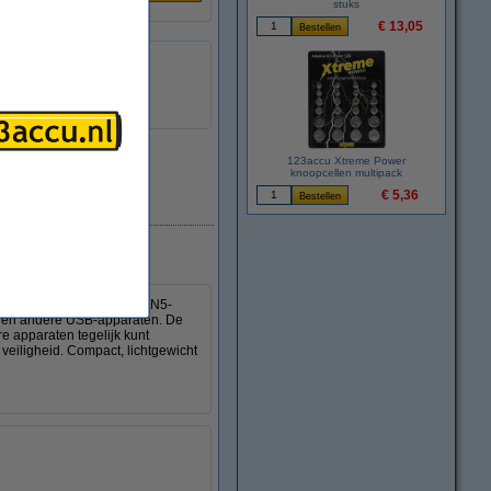
stuks
€ 13,05
123accu Xtreme Power
knoopcellen multipack
€ 5,36
Direct leverbaar
lader. De geavanceerde GaN5-
ets en andere USB-apparaten. De
 apparaten tegelijk kunt
veiligheid. Compact, lichtgewicht