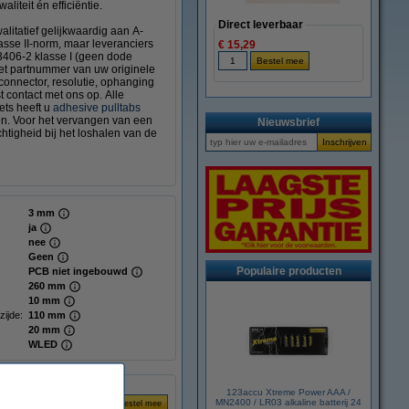
liteit én efficiëntie.
Direct leverbaar
litatief gelijkwaardig aan A-
sse II-norm, maar leveranciers
€ 15,29
3406-2 klasse I (geen dode
het partnummer van uw originele
 connector, resolutie, ophanging
t contact met ons op. Alle
ts heeft u
adhesive pulltabs
gen. Voor het vervangen van een
Nieuwsbrief
tigheid bij het loshalen van de
3 mm
ja
nee
Geen
Populaire producten
PCB niet ingebouwd
260 mm
10 mm
zijde:
110 mm
20 mm
WLED
123accu Xtreme Power AAA /
MN2400 / LR03 alkaline batterij 24