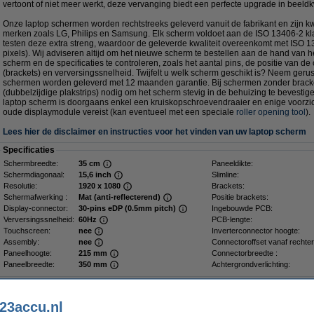
vertoont of niet meer werkt, deze vervanging biedt een perfecte upgrade in beeldkwa
Onze laptop schermen worden rechtstreeks geleverd vanuit de fabrikant en zijn kwa
merken zoals LG, Philips en Samsung. Elk scherm voldoet aan de ISO 13406-2 kla
testen deze extra streng, waardoor de geleverde kwaliteit overeenkomt met ISO 1
pixels). Wij adviseren altijd om het nieuwe scherm te bestellen aan de hand van 
scherm en de specificaties te controleren, zoals het aantal pins, de positie van de
(brackets) en verversingssnelheid. Twijfelt u welk scherm geschikt is? Neem gerus
schermen worden geleverd met 12 maanden garantie. Bij schermen zonder bracke
(dubbelzijdige plakstrips) nodig om het scherm stevig in de behuizing te bevesti
laptop scherm is doorgaans enkel een kruiskopschroevendraaier en enige voorzich
oude displaymodule vereist (kan eventueel met een speciale
roller opening tool
).
Lees hier de disclaimer en instructies voor het vinden van uw laptop scherm
Specificaties
Schermbreedte:
35 cm
Paneeldikte:
Schermdiagonaal:
15,6 inch
Slimline:
Resolutie:
1920 x 1080
Brackets:
Schermafwerking :
Mat (anti-reflecterend)
Positie brackets:
Display-connector:
30-pins eDP (0.5mm pitch)
Ingebouwde PCB:
Verversingssnelheid:
60Hz
PCB-lengte:
Touchscreen:
nee
Inverterconnector hoogte:
Assembly:
nee
Connectoroffset vanaf rechter
Paneelhoogte:
215 mm
Connectorbreedte :
Paneelbreedte:
350 mm
Achtergrondverlichting:
Dé plakstrip voor een stevig scherm
23accu.nl
Plakstrips voor laptop LCD scherm (2 stuks)