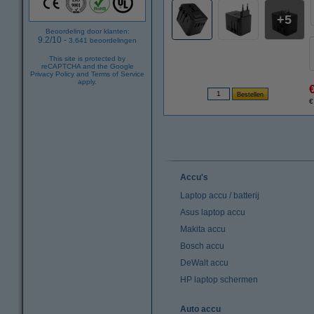
5
Beoordeling door klanten:
9.2
/
10
-
3.641
beoordelingen
This site is protected by
reCAPTCHA and the Google
Privacy Policy
and
Terms of Service
apply.
€
Accu's
Laptop accu / batterij
Asus laptop accu
Makita accu
Bosch accu
DeWalt accu
HP laptop schermen
Auto accu