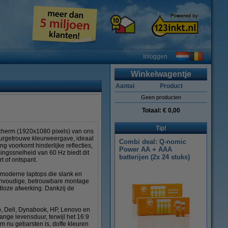
Inloggen
Winkelwagentje
Aantal
Product
Geen producten
Totaal:
€ 0,00
Tip!
scherm (1920x1080 pixels) van ons
uurgetrouwe kleurweergave, ideaal
Combi deal: Q-nomic
ng voorkomt hinderlijke reflecties,
Power AA + AAA
ingssnelheid van 60 Hz biedt dit
batterijen (2x 24 stuks)
t of ontspant.
 moderne laptops die slank en
 eenvoudige, betrouwbare montage
dloze afwerking. Dankzij de
o, Dell, Dynabook, HP, Lenovo en
nge levensduur, terwijl het 16:9
m nu gebarsten is, doffe kleuren