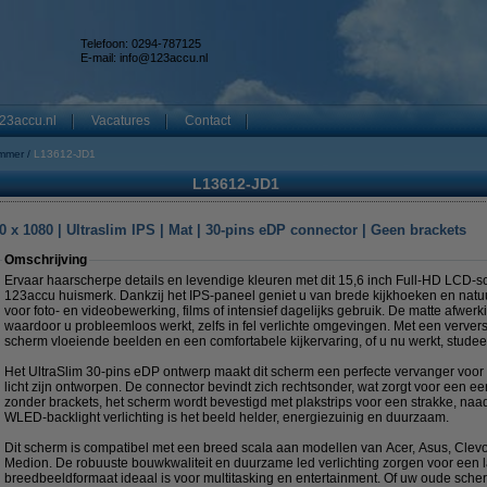
Telefoon: 0294-787125
E-mail:
info@123accu.nl
23accu.nl
Vacatures
Contact
mmer
L13612-JD1
L13612-JD1
 x 1080 | Ultraslim IPS | Mat | 30-pins eDP connector | Geen brackets
Omschrijving
Ervaar haarscherpe details en levendige kleuren met dit 15,6 inch Full-HD LCD-
123accu huismerk. Dankzij het IPS-paneel geniet u van brede kijkhoeken en nat
voor foto- en videobewerking, films of intensief dagelijks gebruik. De matte afwerki
waardoor u probleemloos werkt, zelfs in fel verlichte omgevingen. Met een ververs
scherm vloeiende beelden en een comfortabele kijkervaring, of u nu werkt, studeer
Het UltraSlim 30-pins eDP ontwerp maakt dit scherm een perfecte vervanger voor
licht zijn ontworpen. De connector bevindt zich rechtsonder, wat zorgt voor een
zonder brackets, het scherm wordt bevestigd met plakstrips voor een strakke, naa
WLED-backlight verlichting is het beeld helder, energiezuinig en duurzaam.
Dit scherm is compatibel met een breed scala aan modellen van Acer, Asus, Clev
Medion. De robuuste bouwkwaliteit en duurzame led verlichting zorgen voor een la
breedbeeldformaat ideaal is voor multitasking en entertainment. Of uw oude scher