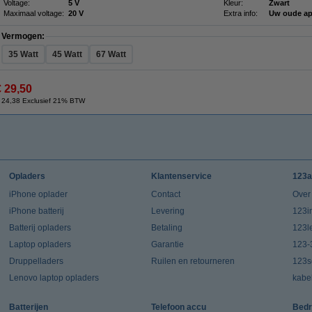
Voltage:
5 V
Kleur:
Zwart
Maximaal voltage:
20 V
Extra info:
Uw oude ap
Vermogen:
35 Watt
45 Watt
67 Watt
€ 29,50
 24,38 Exclusief 21% BTW
Opladers
Klantenservice
123a
iPhone oplader
Contact
Over
iPhone batterij
Levering
123in
Batterij opladers
Betaling
123l
Laptop opladers
Garantie
123-
Druppelladers
Ruilen en retourneren
123s
Lenovo laptop opladers
kabe
Batterijen
Telefoon accu
Bedr