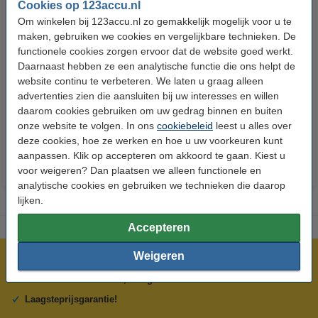
Cookies op 123accu.nl
Om winkelen bij 123accu.nl zo gemakkelijk mogelijk voor u te
maken, gebruiken we cookies en vergelijkbare technieken. De
functionele cookies zorgen ervoor dat de website goed werkt.
Daarnaast hebben ze een analytische functie die ons helpt de
123accu Xtreme Power AAA /
123accu Xtreme Power
website continu te verbeteren. We laten u graag alleen
MN2400 / LR03 alkaline batterij
knoopcellen multipack
advertenties zien die aansluiten bij uw interesses en willen
24 stuks
daarom cookies gebruiken om uw gedrag binnen en buiten
€ 14,50
€ 13,05
€ 5,95
€ 5,36
Inclusief 21%
Inclusief 21% BTW
onze website te volgen. In ons
cookiebeleid
leest u alles over
BTW
deze cookies, hoe ze werken en hoe u uw voorkeuren kunt
aanpassen. Klik op accepteren om akkoord te gaan. Kiest u
voor weigeren? Dan plaatsen we alleen functionele en
analytische cookies en gebruiken we technieken die daarop
lijken.
Accepteren
Weigeren
Meer dan 5 miljoen klanten!
Voor 23.59 uur besteld, morgen in huis!
Laagsteprijsgarantie!