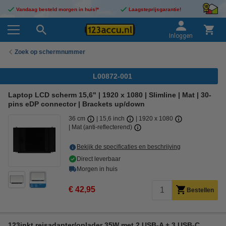
Vandaag besteld morgen in huis!*
Laagsteprijsgarantie!
Inloggen
Zoek op schermnummer
L00872-001
Laptop LCD scherm 15,6" | 1920 x 1080 | Slimline | Mat | 30-
pins eDP connector | Brackets up/down
36 cm
15,6 inch
1920 x 1080
Mat (anti-reflecterend)
Bekijk de specificaties en beschrijving
Direct leverbaar
Morgen in huis
€ 42,95
Bestellen
123inkt reisadapter/oplader 35W met 2 USB-A + 3 USB-C